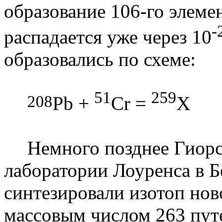
образование 106-го элемен
-
распадается уже через 10
образовались по схеме:
51
259
208
Pb
+
Cr
=
X
Немного позднее
Гиор
лаборатории
Лоуренса
в 
синтезировали изотоп ново
массовым числом 263 пут