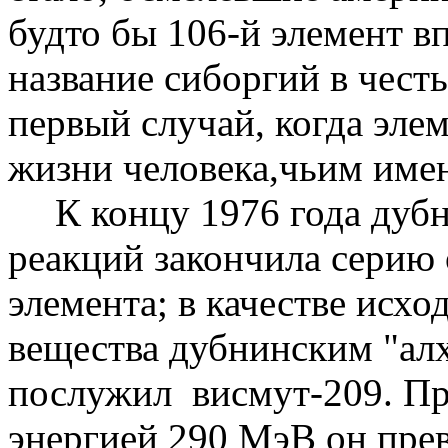
будто бы 106-й элемент в
название
сиборгий
в честь
первый случай, когда эле
жизни
человека
,ч
ьим
имен
К концу 1976 года
дуб
реакций закончила серию 
элемента; в качестве исхо
вещества
дубнинским
"ал
послужил
висмут-209. Пр
энергией 290 МэВ он прев