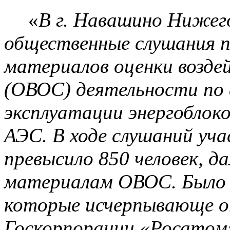
«
В
г
. Навашино Нижего
общественные слушания п
материалов оценки возде
(ОВОС) деятельности по
эксплуатации энергоблок
АЭС. В ходе слушаний уч
превысило 850 человек, 
материалам ОВОС. Было з
которые исчерпывающе о
Госкорпорации
«
Росатом