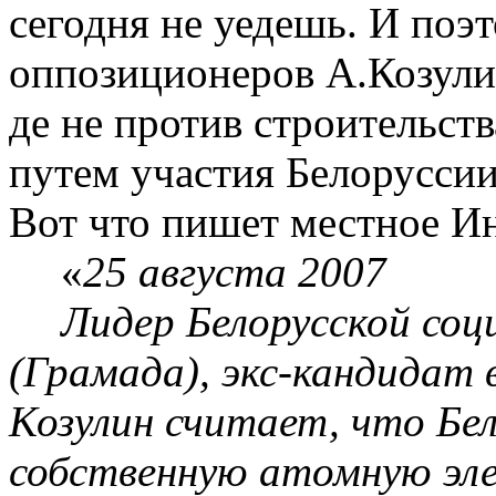
сегодня не уедешь. И поэ
оппозиционеров
А.Козул
де не против строительств
путем участия Белоруссии
Вот что пишет местное И
«
25 августа 2007
Лидер Белорусской со
(
Грамада
),
экс-кандидат
в
Козулин
считает, что Бел
собственную атомную эл