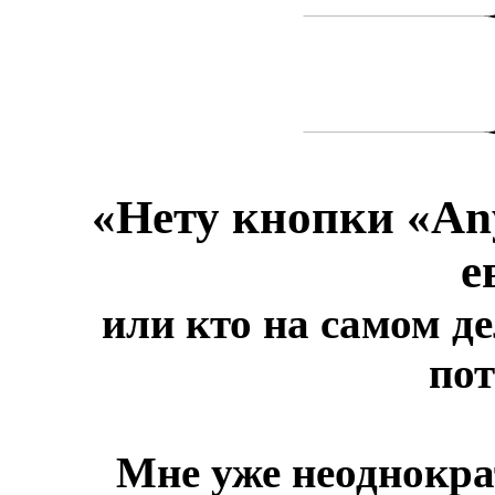
«Нету кнопки «
An
е
или кто на самом д
по
Мне уже неоднокра