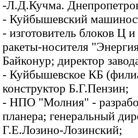
-Л
.Д.Кучма. Днепропетров
- Куйбышевский машиност
- изготовитель блоков Ц 
ракеты-носителя "Энерги
Байконур; директор завод
- Куйбышевское КБ (фили
конструктор Б.Г.Пензин;
- НПО "Молния" - разрабо
планера; генеральный дир
Г.Е.Лозино-Лозинский;