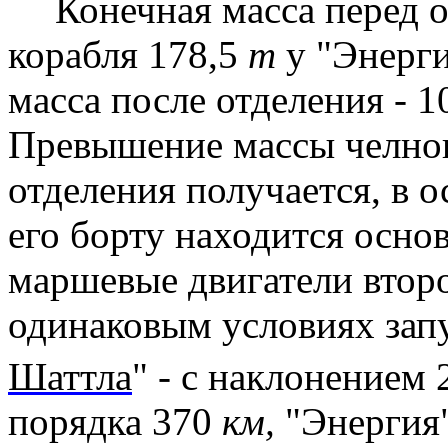
Конечная масса перед 
корабля 178,5
т
у "Энерг
масса после отделения - 1
Превышение массы челнок
отделения получается, в ос
его борту находится основ
маршевые двигатели втор
одинаковым
условиях
запу
Шаттла
" - с наклонением 
порядка
370
км
,
"Энергия"