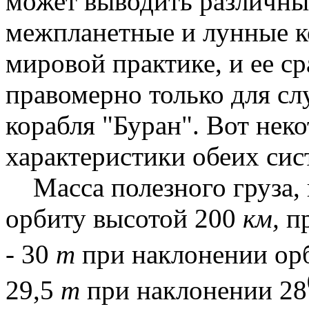
может выводить различные
межпланетные и лунные ко
мировой практике, и ее ср
правомерно только для сл
корабля "Буран". Вот нек
характеристики обеих сис
Масса полезного груза,
орбиту высотой
200
км
,
пр
- 30
т
при наклонении ор
29,5
т
при наклонении 28