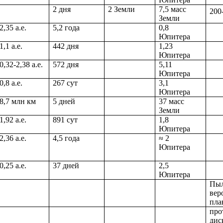
2 дня
2 Земли
7,5 масс
200
Земли
2,35 а.е.
5,2 года
0,8
Юпитера
1,1 а.е.
442 дня
1,23
Юпитера
0,32-2,38 а.е.
572 дня
5,11
Юпитера
0,8 а.е.
267 сут
3,1
Юпитера
8,7 млн км
5 дней
37 масс
Земли
1,92 а.е.
891 сут
1,8
Юпитера
2,36 а.е.
4,5 года
≈ 2
Юпитера
0,25 а.е.
37 дней
2,5
Юпитера
Пыл
вер
пла
про
дис