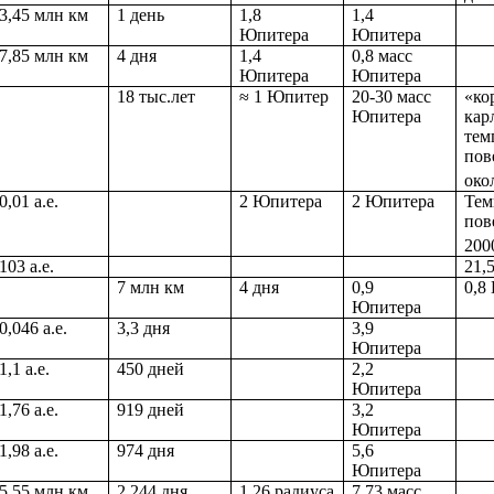
3,45 млн км
1 день
1,8
1,4
Юпитера
Юпитера
7,85 млн км
4 дня
1,4
0,8 масс
Юпитера
Юпитера
18 тыс.лет
≈ 1 Юпитер
20-30 масс
«ко
Юпитера
кар
тем
пов
око
0,01 а.е.
2 Юпитера
2 Юпитера
Тем
пов
200
103
а.е.
21,
7 млн км
4 дня
0,9
0,8
Юпитера
0,046 а.е.
3,3 дня
3,9
Юпитера
1,1 а.е.
450 дней
2,2
Юпитера
1,76 а.е.
919 дней
3,2
Юпитера
1,98 а.е.
974 дня
5,6
Юпитера
5,55 млн км
2,244 дня
1,26 радиуса
7,73 масс