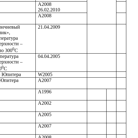
А2008
26.02.2010
А2008
ричневый
21.04.2009
лик»,
пература
ерхности –
0
ло 300
С
пература
04.04.2005
ерхности –
0
0
С
5 Юпитера
W2005
 Юпитера
А2007
А1996
А2002
А2005
А2007
А2008