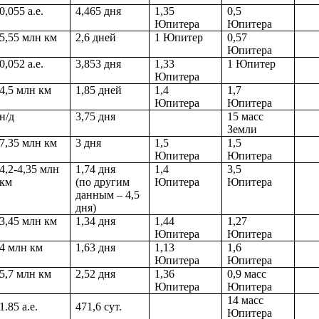
0,055 а.е.
4,465 дня
1,35
0,5
Юпитера
Юпитера
5,55 млн км
2,6 дней
1 Юпитер
0,57
Юпитера
0
,052 а.е.
3,853 дня
1,33
1 Юпитер
Юпитера
4,5 млн км
1,85 дней
1,4
1,7
Юпитера
Юпитера
н
/
д
3
,75 дня
15 масс
Земли
7,35 млн км
3 дня
1,5
1,5
Юпитера
Юпитера
4,2-4,35 млн
1,74 дня
1,4
3,5
км
(по другим
Юпитера
Юпитера
данным – 4,5
дня)
3,45 млн км
1,34 дня
1,44
1,27
Юпитера
Юпитера
4 млн км
1,63 дня
1,13
1,6
Юпитера
Юпитера
5,7 м
лн км
2,52 дня
1,36
0,9 масс
Юпитера
Юпитера
14 масс
1.85 а.е.
471,6 сут.
Юпитера