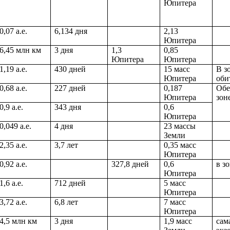
Юпитера
0,07 а.е.
6,134 дня
2,13
Юпитера
6,45 млн км
3 дня
1,3
0,85
Юпитера
Юпитера
1,19 а.е.
430 дней
15 масс
В з
Юпитера
оби
0,68 а.е.
227 дней
0,187
Обе
Юпитера
зон
0,9 а.е.
343 дня
0,6
Юпитера
0,049 а.е.
4 дня
23 массы
Земли
2,35 а.е.
3,7 лет
0,35 масс
Юпитера
0,92 а.е.
327,8 дней
0,6
в з
Юпитера
1,6 а.е.
712 дней
5 масс
Юпитера
3,72 а.е.
6,8 лет
7
масс
Юпитера
4,5 млн км
3 дня
1,9 масс
сам