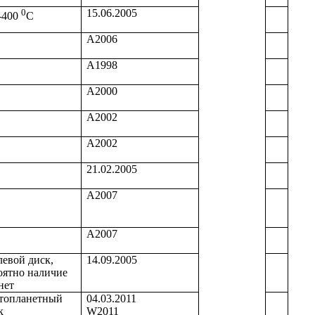
0
15.06.2005
-400
С
А2006
А1998
А2000
А2002
А2002
21.02.2005
А2007
А2007
евой диск,
14.09.2005
оятно наличие
нет
топланетный
04.03.2011
к
W2011