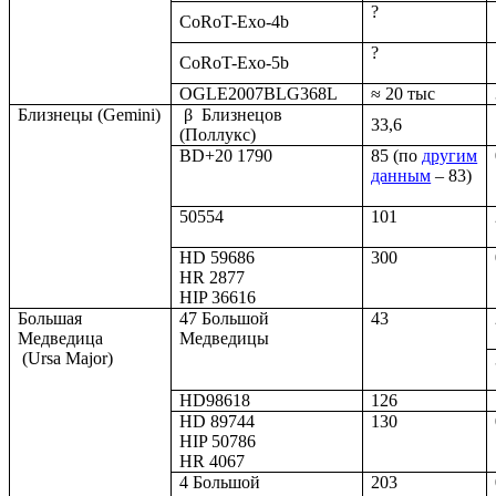
?
CoRoT-Exo-4b
?
CoRoT-Exo-
5
b
OGLE2007BLG368L
≈ 20 тыс
Близнецы (Gemini)
β
Близнецов
33,6
(Поллукс)
BD+20 1790
85
(по
другим
данным
– 83)
50554
101
HD 59686
300
HR 2877
HIP 36616
Большая
47 Большой
43
Медведица
Медведицы
(Ursa Major)
HD98618
126
HD 89744
130
HIP 50786
HR 4067
4 Большой
203