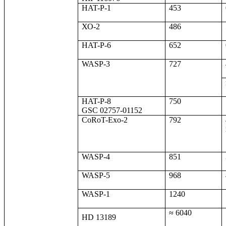
HAT-P-1
453
ХО-2
486
HAT-P-6
652
WASP-3
727
HAT-P-8
750
GSC 02757-01152
CoRoT-Exo-2
792
WASP-4
851
WASP-5
968
WASP-1
1240
≈ 6040
HD 13189