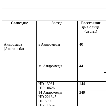
Созвездие
Звезда
Расстояние
до Солнца
(св.лет)
Андромеда
ε Андромеды
40
(Andromeda)
υ
Андромеды
44
HD 13931
144
HIP 10626
14
Андромеды
249
HD 221345
HR 8930
HIP 116076