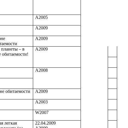
А2005
А2009
оне
А2009
таемости
 планеты – в
А2009
е обитаемости!
А2008
оне обитаемости
А2009
А2003
W2007
ая легкая
22.04.2009