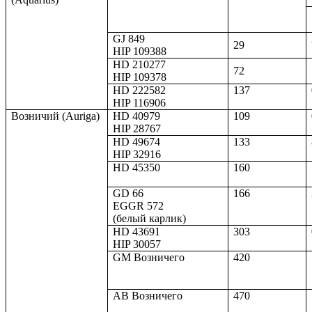
GJ 849
29
HIP 109388
HD 210277
72
HIP 109378
HD 222582
137
HIP 116906
Возничий (Auriga)
HD 40979
109
HIP 28767
HD 49674
133
HIP 32916
HD 45350
160
GD 66
166
EGGR 572
(белый карлик)
HD 43691
303
HIP 30057
GM Возничего
420
АВ Возничего
470