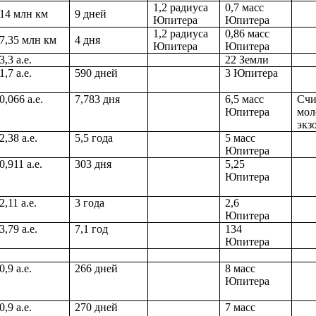
1,2 радиуса
0,7 масс
14 млн км
9 дней
Юпитера
Юпитера
1,2 радиуса
0,86 масс
7,35 млн км
4 дня
Юпитера
Юпитера
3,3 а.е.
22 Земли
1,7 а.е.
590 дней
3 Юпитера
0,066 а.е.
7,783 дня
6,5 масс
Счи
Юпитера
мол
экз
2,38 а.е.
5,5 года
5 масс
Юпитера
0,911 а.е.
303 дня
5,25
Юпитера
2,11 а.е.
3 года
2,6
Юпитера
3,79 а.е.
7,1 год
134
Юпитера
0,9 а.е.
266 дней
8 масс
Юпитера
0,9 а.е.
270 дней
7 масс