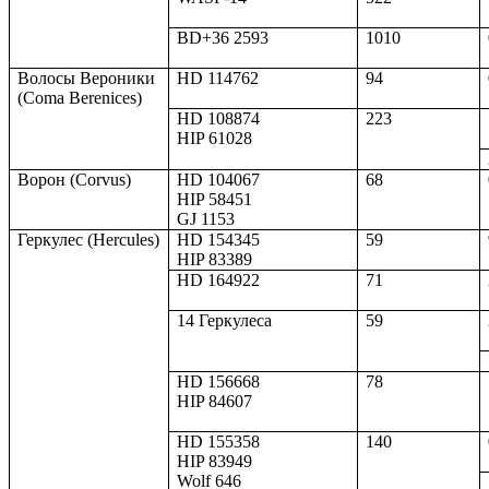
BD+36 2593
1010
Волосы Вероники
HD
114762
94
(Coma Berenices)
HD 108874
223
HIP 61028
Ворон (
Corvus
)
HD 104067
68
HIP 58451
GJ 1153
Геркулес (Hercules)
HD 154345
59
HIP 83389
HD 164922
71
14 Геркулеса
59
HD 156668
78
HIP 84607
HD 155358
140
HIP 83949
Wolf 646