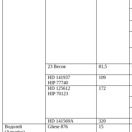
23 Весов
81,5
HD 141937
109
HIP 77740
HD 125612
172
HIP 70123
HD 141569A
320
Водолей
Gliese 876
15
(Aquarius)