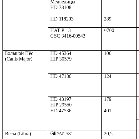
Медведицы
HD 73108
HD 118203
289
HAT-P-13
≈700
GSC 3416-00543
Большой Пёс
HD 45364
106
(Canis Major)
HIP 30579
HD 47186
124
HD 43197
179
HIP 29550
HD 47536
401
Весы (Libra)
Gliese
581
20,5