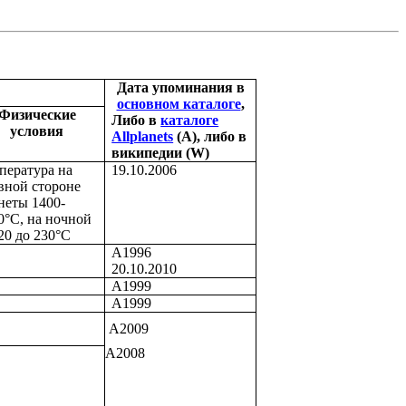
Дата упоминания в
основном каталоге
,
Физические
Либо в
каталоге
условия
Allplanets
(
A
), либо в
википедии (
W
)
пература на
19.10.2006
вной стороне
неты 1400-
0°C
, на ночной
-20 до
230°C
А1996
20.10.2010
А1999
А1999
А2009
А2008