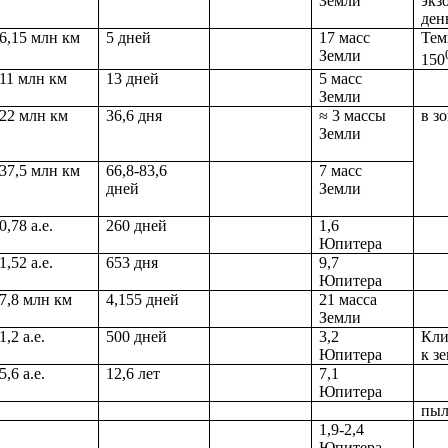
Земли
экз
ден
6
,15 млн км
5 дней
17 масс
Тем
Земли
150
11 млн км
13 дней
5 масс
Земли
22 млн км
36
,6 дня
≈ 3 массы
в з
Земли
37,5 млн км
66,8-83,6
7 масс
дней
Земли
0,78 а.е.
260 дней
1,6
Юпитера
1,52 а.е.
653 дня
9,7
Юпитера
7,8 млн км
4,155 дней
21 масса
Земли
1,2 а.е.
500 дней
3,2
Кли
Юпитера
к з
5,6 а.е.
12,6 лет
7,1
Юпитера
пыл
1,9-2,4
Юпитера