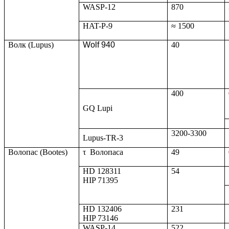
WASP-12
870
HAT-P-9
≈ 1500
Волк (Lupus)
Wolf 940
40
400
GQ Lupi
3200-3300
Lupus-TR-3
Волопас (Bootes)
τ
Волопаса
49
HD 128311
54
HIP 71395
HD 132406
231
HIP 73146
WASP-14
522