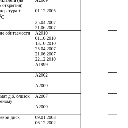
опланета (на
А2009
ь открытия)
пература +
01.12.2005
0
С
25.04.2007
21.06.2007
оне обитаемости
А2010
01.10.2010
13.10.2010
25.04.2007
21.06.2007
22.12.2010
А1999
А2002
А2009
мат д.б. близок
А2007
емному
А2009
евой диск
09.01.2003
06.12.2002