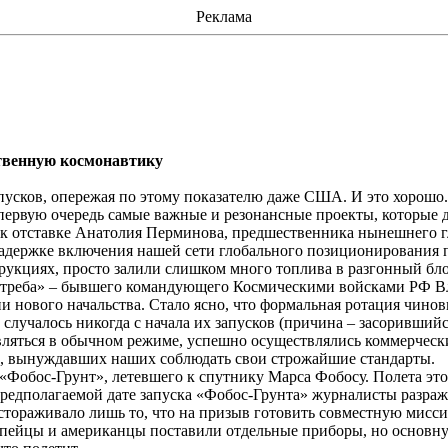
Реклама
ственную космонавтику
пусков, опережая по этому показателю даже США. И это хорошо.
в первую очередь самые важные и резонансные проекты, которые
 к отставке Анатолия
Перминова
, предшественника нынешнего 
адержке включения нашей сети глобального позиционирования п
трукциях, просто залили слишком много топлива в разгонный бло
треба» – бывшего командующего Космическими войсками РФ 
ии нового начальства. Стало ясно, что формальная ротация чино
лучалось никогда с начала их запусков (причина – засорившийс
ляться в обычном режиме, успешно осуществлялись коммерческие 
в, вынуждавших наших соблюдать свои строжайшие стандарты.
а «Фобос-Грунт», летевшего к спутнику Марса Фобосу. Полета эт
редполагаемой дате запуска «
Фобос-Грунта
» журналисты разража
астораживало лишь то, что на призыв готовить совместную мисс
опейцы и американцы поставили отдельные приборы, но основну