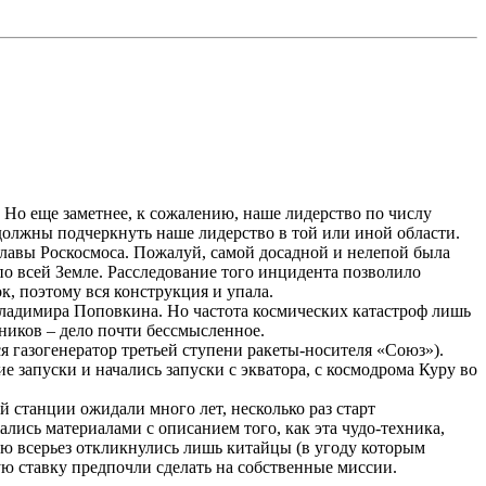
 Но еще заметнее, к сожалению, наше лидерство по числу
 должны подчеркнуть наше лидерство в той или иной области.
главы
Роскосмоса
. Пожалуй, самой досадной и нелепой была
о всей Земле. Расследование того инцидента позволило
к, поэтому вся конструкция и упала.
Владимира
Поповкина
. Но частота космических катастроф лишь
вников – дело почти бессмысленное.
я газогенератор третьей ступени ракеты-носителя «Союз»).
запуски и начались запуски с экватора, с космодрома Куру во
ой станции
ожидали много лет
, несколько раз старт
лись материалами с описанием того, как эта чудо-техника,
ию всерьез откликнулись лишь китайцы (в угоду которым
ю ставку предпочли сделать на собственные миссии.