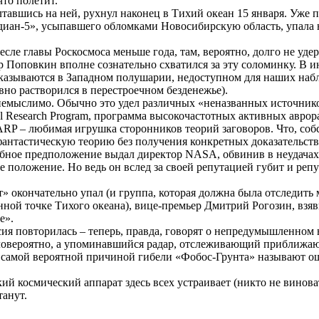
что полетит.
лтавшись
на ней,
рухнул
наконец в Тихий океан 15 января. Уже п
идиан-5», усыпавшего обломками Новосибирскую область, упала 
есле главы
Роскосмоса
меньше года, там, вероятно, долго не уд
ир
Поповкин
вполне сознательно схватился за эту соломинку. В 
оказываются в Западном полушарии, недоступном для наших наб
вно растворился в перестроечном безденежье).
 немыслимо. Обычно это удел различных «неназванных источник
l
Research
Program
, программа высокочастотных активных
аврор
P – любимая игрушка сторонников теорий заговоров. Что, собс
антастическую теорию без получения конкретных доказательств 
бное предположение выдал директор NASA, обвинив в неудачах з
е положение. Но ведь он вслед за своей репутацией губит и репу
т» окончательно упал (и группа, которая должна была отследить 
еленной точке Тихого океана), вице-премьер Дмитрий Рогозин, в
е».
сия повторилась – теперь, правда, говорят о непредумышленном 
овероятно, а упоминавшийся радар, отслеживающий приближающи
, самой вероятной причиной гибели «
Фобос-Грунта
» называют о
й космический аппарат здесь всех устраивает (никто не виноват
танут.