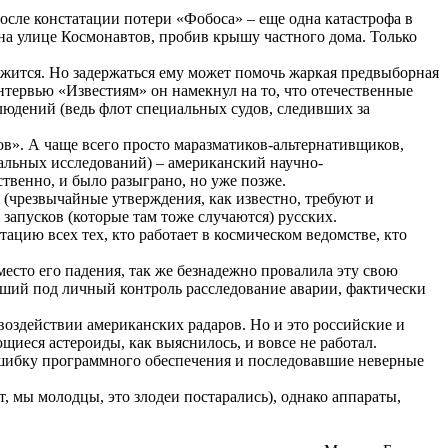
осле констатации потери «Фобоса» – еще одна катастрофа в
на улице Космонавтов, пробив крышу частного дома. Только
ержится. Но задержаться ему может помочь жаркая предвыборная
интервью «Известиям» он намекнул на то, что отечественные
людений (ведь флот специальных судов, следивших за
ов». А чаще всего просто
маразматиков-альтернативщиков
,
альных
исследований) – американский научно-
твенно, и было разыграно, но уже позже.
(чрезвычайные утверждения, как известно, требуют и
апусков (которые там тоже случаются) русских.
тацию всех тех, кто работает в космическом ведомстве, кто
место его падения, так же безнадежно провалила эту свою
зявший под личный контроль расследование аварии, фактически
воздействии американских радаров. Но и это российские и
еся астероиды, как выяснилось, и вовсе не работал.
шибку программного обеспечения и последовавшие неверные
, мы молодцы, это злодеи постарались), однако аппараты,