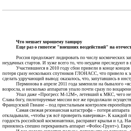
Что мешает хорошему танцору
Еще раз о гипотезе "внешних воздействий" на отече
Россия продолжает лидировать по числу космических за
неудачных стартов. И хуже всего то, что неудачи преследуют 
Участившиеся в 2010 году сбои
привели
в конце концов
потеря сразу нескольких спутников ГЛОНАСС, что привело к з
сделать удручающий вывод: оказалось, что, запутавшись в инс
Перминова
в апреле 2011 года
заменили на бывалого
«яс
возросла, и несколько аппаратов упало почти сразу по воцарен
Упал даже «Прогресс М-12М», летевший к МКС, чего не с
Слава богу, пилотируемые миссии все же продолжали осуществ
Французской Гвиане – под пристальным контролем европейце
Самая свежая резонансная катастрофа – потеря аппарат
откладывали, «чтобы уж всё проверить наверняка». К каждой п
гордость российской космонавтики, расправит крылья и т.д. Н
принялись спешно перекраивать аппарат «Фобос-Грунт»). Евр