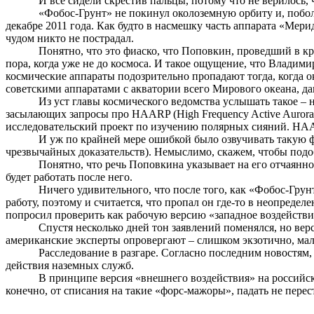
И все
сидели
скрестив пальцы, потому что не верилось, 
«Фобос-Грунт» не покинул околоземную орбиту и,
побо
декабре 2011 года. Как будто в насмешку часть аппарата «Мер
чудом никто не пострадал.
Понятно, что это фиаско, что
Поповкин
,
проведший
в кр
пора, когда уже не до космоса. И такое ощущение, что Владим
космические аппараты подозрительно пропадают тогда, когда 
советскими аппаратами с акватории всего Мирового океана, да
Из уст главы космического ведомства услышать такое –
засылающих запросы про HAARP (
High
Frequency
Active
Aurora
исследовательский проект по изучению полярных сияний. HAAR
И
уж
по крайней мере ошибкой было озвучивать такую ф
чрезвычайных доказательств). Немыслимо, скажем, чтобы подо
Понятно, что речь
Поповкина
указывает на его отчаянно
будет работать после него.
Ничего удивительного, что после того, как «Фобос-Грун
работу, поэтому и считается, что пропал он где-то в неопред
попросил проверить как рабочую версию «западное воздействи
Спустя несколько дней тон заявлений поменялся, но вер
американские эксперты опровергают – слишком экзотично, мал
Расследование в разгаре. Согласно последним новостям
действия наземных служб.
В принципе версия «внешнего воздействия» на российски
конечно, от списания на такие «форс-мажоры», падать не перес