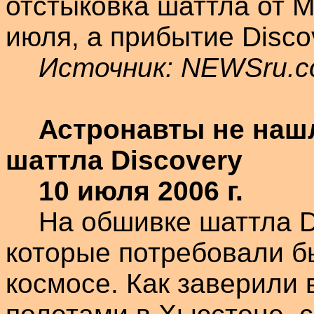
отстыковка
шаттла
от М
июля, а прибытие
Disco
Источник: NEWSru.
Астронавты не наш
шаттла
Discovery
10 июля
2006 г
.
На обшивке
шаттла
D
которые потребовали б
космосе. Как заверили