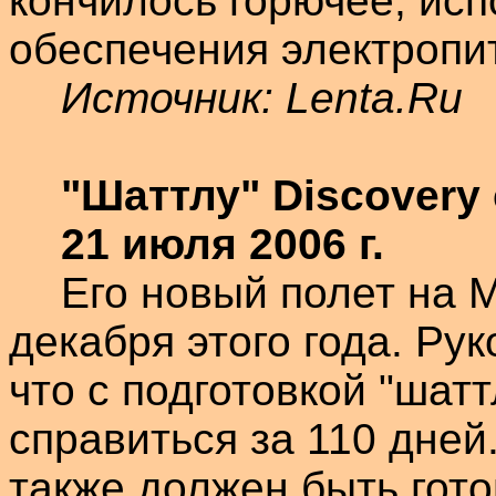
кончилось горючее, ис
обеспечения электропи
Источник:
Lenta.Ru
"
Шаттлу
"
Discovery
21 июля
2006 г
.
Его новый полет на 
декабря этого года. Р
что с подготовкой "
шатт
справиться за 110 дней
также должен быть гото