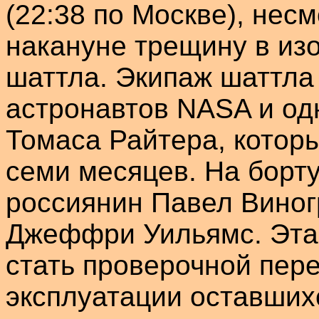
(22:38 по Москве), нес
накануне трещину в из
шаттла
. Экипаж
шаттла
астронавтов NASA и од
Томаса
Райтера
, котор
семи месяцев. На борт
россиянин Павел Виног
Джеффри
Уильямс. Эт
стать проверочной пер
эксплуатации оставши