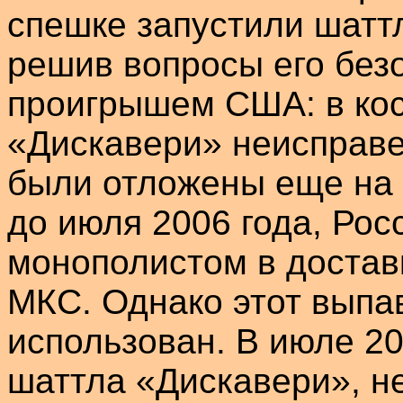
спешке запустили
шатт
решив вопросы его без
проигрышем США: в кос
«
Дискавери
» неисправ
были отложены еще на г
до июля 2006 года, Рос
монополистом в доставк
МКС.
Однако этот выпа
использован. В июле 20
шаттла
«
Дискавери
», н