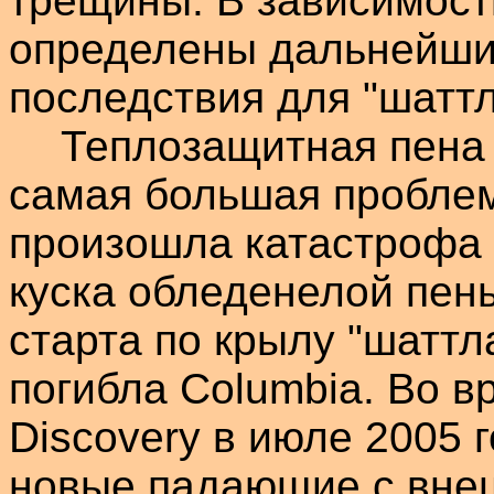
трещины. В зависимост
определены дальнейши
последствия для "
шатт
Теплозащитная пена 
самая большая проблем
произошла катастрофа 
куска обледенелой пен
старта по крылу "
шаттл
погибла
Columbia
. Во 
Discovery
в июле 2005 
новые падающие с внеш