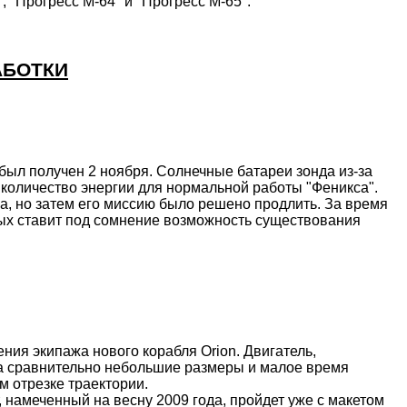
, "Прогресс М-64" и "Прогресс М-65".
АБОТКИ
был получен 2 ноября. Солнечные батареи зонда из-за
количество энергии для нормальной работы "Феникса".
ца, но затем его миссию было решено продлить. За время
орых ставит под сомнение возможность существования
ения экипажа нового корабля
Orion
. Двигатель,
 на сравнительно небольшие размеры и малое время
м отрезке траектории.
намеченный на весну 2009 года, пройдет уже с макетом