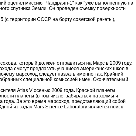
ний оценил миссию "Чандраян-1" как "уже выполненную на
нного спутника Земли. Он проведен съемку поверхности
5 (с территории СССР на борту советской ракеты),
сохода
, который должен отправиться на Марс в 2009 году.
охода
смогут предлагать учащиеся американских школ в
 почему
марсоход
следует назвать именно так. Крайний
 отобранных специальной комиссией имен. Окончательный
осителя
Atlas
V осенью 2009 года. Красной планеты
ности планеты (в том числе, забираться на холмы и
а года. За это время
марсоход
, представляющий собой
Одной из задач
Mars
Science
Laboratory
является поиск