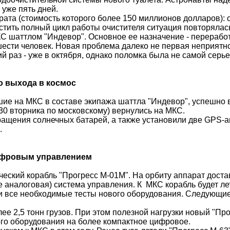
 уже пять дней.
рата (стоимость которого более 150 миллионов долларов): 
тить полный цикл работы очистителя ситуация повторялас
МКС
шаттлом
"
Индевор
". Основное ее назначение - перерабо
шести человек. Новая проблема далеко не первая неприятн
й раз - уже
в
октября
, однако поломка была не самой серье
о выхода в космос
шие на МКС в составе экипажа
шаттла
"
Индевор
", успешно 
30 вторника по московскому) вернулись на МКС.
ащения солнечных батарей, а также установили две GPS-а
.
цифровым управлением
еский корабль "Прогресс М-01М". На орбиту аппарат достав
е аналоговая) система управления. К
МКС корабль будет ле
и все необходимые тесты нового оборудования. Следующие
лее 2,5 тонн грузов. При этом полезной нагрузки новый "Пр
ого оборудования
на
более компактное цифровое.