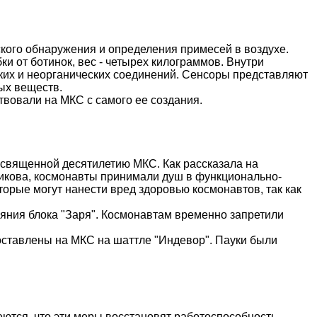
кого обнаружения и определения примесей в воздухе.
ки от ботинок, вес - четырех килограммов. Внутри
ских и неорганических соединений. Сенсоры представляют
ых веществ.
твовали на МКС с самого ее создания.
освященной десятилетию МКС. Как рассказала на
икова, космонавты принимали душ в функционально-
оторые могут нанести вред здоровью космонавтов, так как
ояния блока "Заря". Космонавтам временно запретили
доставлены на МКС на
шаттле
"
Индевор
". Пауки были
еются, что эти меры восстановят работоспособность