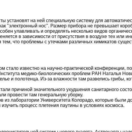
ы установят на ней специальную систему для автоматичес
как "электронный нос". Размер прибора не превышает короб
особен улавливать и определять несколько видов органиче
няется в зависимости от присутствия в воздухе тех или ин
 тем, что проблемы с утечками различных химикатов сущес
ы
ом стало известно на научно-практической конференции, п
ститута медико-биологических проблем РАН Наталья Нов
белье и полотенца. Из-за влажности там развелись грибы, к
тали причиной значительного ухудшения санитарного сост
ли провести там генеральную уборку.
уков из лаборатории Университета Колорадо, которые были 
 изучить процесс плетения паутины в условиях космоса.
одоочистительной системы нового туалета. Астронавты над