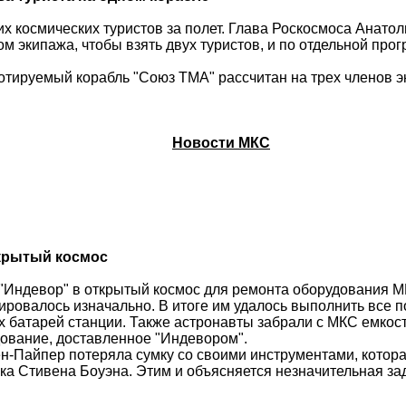
х космических туристов за полет. Глава
Роскосмоса
Анато
м экипажа, чтобы взять двух туристов, и по отдельной про
тируемый корабль "Союз ТМА" рассчитан на трех членов эк
Новости МКС
ткрытый космос
"
Индевор
" в открытый космос для ремонта оборудования 
ировалось изначально. В итоге им удалось выполнить все п
 батарей станции. Также астронавты забрали с МКС емкост
ование, доставленное "
Индевором
".
н-Пайпер
потеряла сумку со своими инструментами, котора
ика Стивена
Боуэна
. Этим и объясняется незначительная з