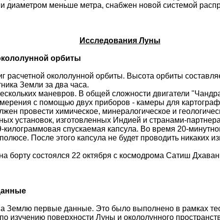
 и диаметром меньше метра, снабжен новой системой распр
Исследования Луны
 окололунной орбиты
тиг расчетной окололунной орбиты. Высота орбиты составля
ника Земли за два часа.
нескольких маневров. В общей сложности двигатели "Чандра
мерения с помощью двух приборов - камеры для картограф
лжен провести химическое, минералогическое и геологическ
ных установок, изготовленных Индией и странами-партнера
 29-килограммовая спускаемая капсула. Во время 20-минутн
олюсе. После этого капсула не будет проводить никаких изм
на борту состоялся 22 октября с космодрома
Сатиш
Дхаван
данные
на Землю первые данные. Это было выполнено в рамках те
по изучению поверхности Луны и окололунного пространств