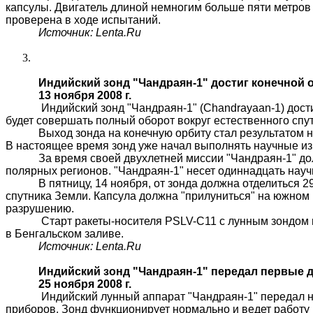
капсулы. Двигатель длиной немногим больше пяти метров
проверена в ходе испытаний.
Источник:
Lenta.Ru
Индийский зонд "Чандраян-1" достиг конечной
13 ноября 2008 г.
Индийский зонд "Чандраян-1" (Chandrayaan-1) дос
будет совершать полный оборот вокруг естественного спут
Выход зонда на конечную орбиту стал результатом 
В настоящее время зонд уже начал выполнять научные из
За время своей двухлетней миссии "Чандраян-1" до
полярных регионов. "Чандраян-1" несет одиннадцать науч
В пятницу, 14 ноября, от зонда должна отделиться
спутника Земли. Капсула должна "прилуниться" на южном п
разрушению.
Старт ракеты-носителя PSLV-C11 с лунным зондом 
в Бенгальском заливе.
Источник:
Lenta.Ru
Индийский зонд "Чандраян-1" передал первые 
25 ноября 2008 г.
Индийский лунный аппарат "Чандраян-1" передал 
приборов. Зонд функционирует нормально и ведет работу 