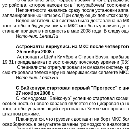
устройства, которое находится в "
полурабочем
" состоянии
Неприятности начались сразу после установки аппа
запланированных четырех. При следующих попытках запус
Водоочистительная система была доставлена на 
того, чтобы в будущем экипаж МКС мог быть увеличен до 
станции пришел в негодность в мае 2008 года. В следующи
Источник:
Lenta.Ru
Астронавты вернулись на МКС после четвертог
25 ноября 2008 г.
Астронавты Шейн
Кимбро
и Стивен
Боуэн
, прибыв
19:31 понедельника по восточному поясному времени (03:
Специалисты отрегулировали и смазали систему вр
смонтировали телекамеру на американском сегменте МКС
Источник:
Lenta.Ru
С Байконура стартовал первый "Прогресс" с 
27 ноября 2008 г.
С космодрома "Байконур" успешно стартовал космич
особенностью нового корабля является его цифровая (а н
того, чтобы управляющий персонал на Земле мог провест
штатном режиме.
Планируется, что грузовик доставит на борт МКС бо
освободилось в результате замены громоздкого аналогов