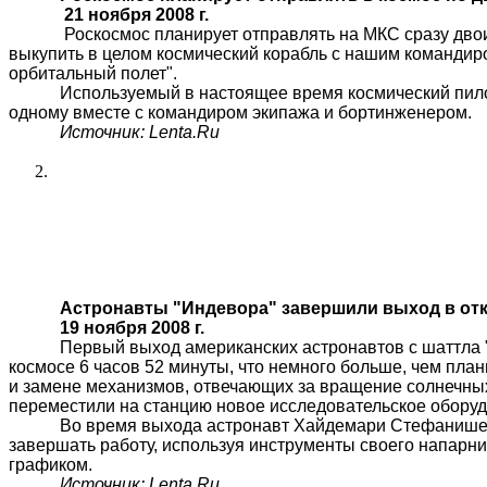
21 ноября 2008 г.
Роскосмос
планирует отправлять на МКС сразу двои
выкупить в целом космический корабль с нашим командиро
орбитальный полет".
Используемый в настоящее время космический пило
одному вместе с командиром экипажа и бортинженером.
Источник:
Lenta.Ru
Астронавты "
Индевора
" завершили выход в о
19 ноября 2008 г.
Первый выход американских астронавтов с
шаттла
космосе 6 часов 52 минуты, что немного больше, чем план
и замене механизмов, отвечающих за вращение солнечных
переместили на станцию новое исследовательское оборуд
Во время выхода астронавт
Хайдемари
Стефанише
завершать работу, используя инструменты своего напарн
графиком.
Источник:
Lenta.Ru