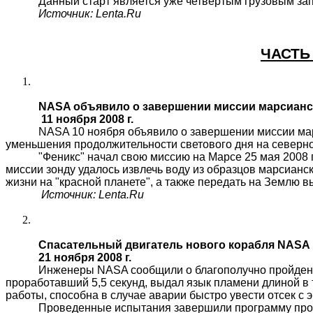
Данный старт является уже четвертым грузовым запу
Источник:
Lenta
.
Ru
ЧАСТЬ
NASA объявило о завершении миссии марсианс
11 ноября 2008 г.
NASA 10 ноября объявило о завершении миссии марс
уменьшения продолжительности светового дня на северно
"Феникс" начал свою миссию на Марсе 25 мая 2008 
миссии зонду удалось извлечь воду из образцов марсианс
жизни на "красной планете", а также передать на Землю 
Источник:
Lenta.Ru
Спасательный двигатель нового корабля NASA
21 ноября 2008 г.
Инженеры NASA сообщили о благополучно пройден
проработавший 5,5 секунд, выдал язык пламени длиной в т
работы, способна в случае аварии быстро увести отсек с 
Проведенные испытания завершили программу прове