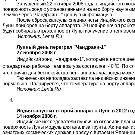
Запущенный 22 октября 2008 года с индийского ко
поверхность зонд с установленными на его борту научным
Землю через "Чандраян-1" ценную информацию.
После сброса капсулы специалисты Индийского кос
Луны приборов на борту аппарата. 20 ноября начал работ
будут собирать отраженное от Луны излучение в тепловом
Источник:
Lenta.Ru
Лунный день перегрел "Чандраян-1"
27 ноября 2008 г.
Индийский зонд "Чандраян-1", который в настоящее
0
стандартная рабочая температура составляет 40
С. По с
что причин для беспокойства нет - аппаратура зонда може
Техническая неполадка заставила индийских инжене
нормально. Планируется, что температура на борту аппара
Источник:
Lenta.Ru
Индия запустит второй аппарат к Луне в 2012 го
14 ноября 2008 г.
Индийские исследователи публично огласили планы 
поверхность Луны модуль для анализа грунта. Активная и
азиатских космических держав наряду с Китаем и Японией