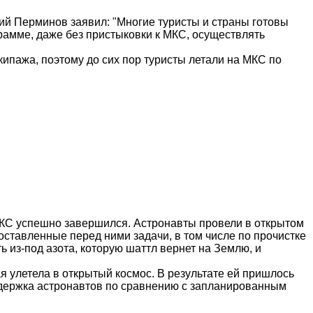
лий
Перминов
заявил: "Многие туристы и страны готовы
грамме, даже без
пристыковки
к МКС, осуществлять
ипажа, поэтому до сих пор туристы летали на МКС по
МКС успешно завершился. Астронавты провели в открытом
оставленные перед ними задачи, в том числе по прочистке
ь из-под азота, которую
шаттл
вернет на Землю, и
я улетела в открытый космос. В результате ей пришлось
адержка астронавтов по сравнению с запланированным