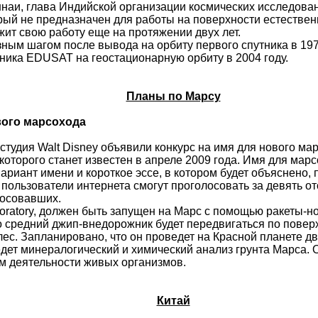
ннаи
, глава Индийской организации космических исследова
торый не предназначен для работы на поверхности естестве
жит свою работу еще на протяжении двух лет.
зным шагом после вывода на орбиту первого спутника в 197
тника EDUSAT на геостационарную орбиту в 2004 году.
Планы по Марсу
вого
марсохода
 студия
Walt
Disney
объявили конкурс на имя для нового
мар
которого станет известен в апреле 2009 года. Имя для
марс
вариант имени и короткое эссе, в котором будет объяснено,
да пользователи интернета смогут проголосовать за девять
лосовавших.
oratory
, должен быть запущен на Марс с помощью ракеты-н
о средний джип-внедорожник будет передвигаться по поверх
лес. Запланировано, что он проведет на Красной планете дв
ет минералогический и химический анализ грунта Марса. 
ом деятельности живых организмов.
Китай