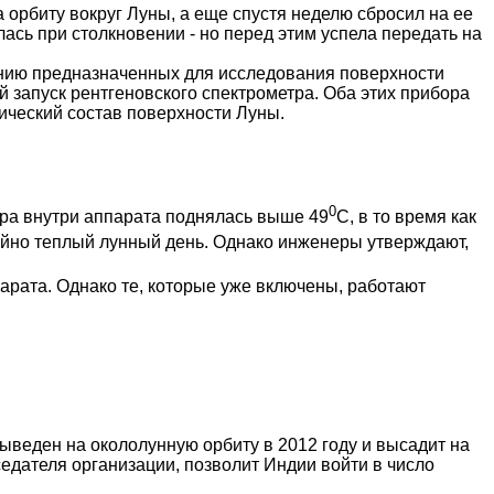
 орбиту вокруг Луны, а еще спустя неделю сбросил на ее
сь при столкновении - но перед этим успела передать на
ению предназначенных для исследования поверхности
 запуск рентгеновского спектрометра. Оба этих прибора
ический состав поверхности Луны.
0
ура внутри аппарата поднялась выше 49
С, в то время как
айно теплый лунный день. Однако инженеры утверждают,
арата. Однако те, которые уже включены, работают
выведен на окололунную орбиту в 2012 году и высадит на
едателя организации, позволит Индии войти в число