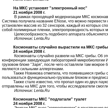
На МКС установят "электронный нос"
21 ноября 2008 г.
В рамках проходящей модернизации МКС космонавт
Система получила название
ENose
, что можно перевести 
установлен массив из 32 сенсоров, каждый из которых сп
собой полимерные пленки, электропроводность которых ме
Целесообразность подобного аппарата объясняется
Источник:
Lenta.Ru
Космонавты случайно вырастили на МКС гриб
24 ноября 2008 г.
Космонавты случайно развели на МКС грибы. Об эт
конференции заведующая лабораторией микробиологии Ин
грузовом блоке "Заря", после чего оставляли там мокрое 
являются сильными аллергенами.
Также Новикова отметила, что появившиеся грибы с
пользоваться функционально-грузовым блоком и предписа
Также стало известно, что пропал один из двух па
отправлены на МКС для того, чтобы исследователи смогли
Источник:
Lenta.Ru
Космонавты МКС "подлатали" туалет
24 ноября 2008 г.
Экипаж МКС внес "корректировки" в конструкцию в