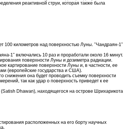
еделения реактивной струи, которая также была
ет 100 километров над поверхностью Луны. "Чандраян-1"
яна-1" включались 10 раз и проработали около 16 минут.
ирования поверхности Луны и дозиметра радиации.
ое картирование поверхности Луны и, в частности, ее
ми (европейские государства и США).
ого снижения она будет проводить съемку поверхности
ерений, так как удар о поверхность приведет к ее
(
Satish
Dhawan
), находящегося на острове
Шрихарикота
стирования расположенных на его борту научных
а.