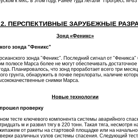
ском к МКС в этом году. Ранее туда летали "Прогресс М-63"
 2. ПЕРСПЕКТИВНЫЕ ЗАРУБЕЖНЫЕ РАЗР
Зонд «Феникс»
кого зонда "Феникс"
ианского зонда "Феникс". Последний сигнал от "Феникса" 
м полюсе Марса более не могут обеспечивать достаточное 
года. Планировалось, что зонд проработает всего три меся
кого грунта, обнаружить в почве перхлораты, наличие кот
высококачественные снимки Марса.
Новые технологии
 прошел проверку
ном тесте ключевого
компонента системы аварийного спас
ридцать м и развил тягу в 220 тонн. Такая тяга, несмотря
экипажем от ракеты на стартовой площадке или на начально
рки различных узлов системы спасения. Следующий тест, 