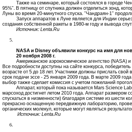
Также на семинаре, который состоялся в городе
Че
95%". В пятницу от спутника должен отделиться зонд, ко
Луны во время 20-минутного спуска. "Чандраян-1" продол
Запуск аппаратов к Луне является для Индии серье
создания собственной ракеты в 1980-м году и вывода спу
Источник:
Lenta.Ru
NASA и
Disney
объявили конкурс на имя для но
20 ноября 2008 г.
Американское аэрокосмическое агентство (NASA) и
Все подробности доступны на сайте конкурса, победитель 
возрасте от 5 до 18 лет. Участники должны прислать свой 
срок подачи эссе - 25 января 2009 года. В марте 2009 го
выбор также сделает комиссия с учетом пожеланий прого
Аппарат, который пока называется
Mars
Science
Lab
марсоход
достигнет летом 2010 года. Аппарат размером с
спускаться в низменности) благодаря системе из шести ко
прекрасно оснащенную передвижную лабораторию, провед
органических молекул, которые могут являться результат
Источник:
Lenta.Ru