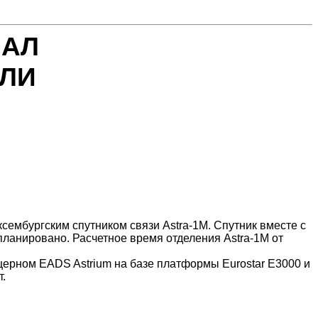
ИАЛ
СЛИ
сембургским спутником связи Astra-1M. Спутник вместе с
ланировано. Расчетное время отделения Astra-1M от
онцерном EADS
Astrium
на базе платформы
Eurostar
E3000 и
т.