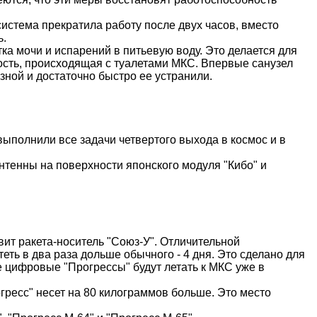
система прекратила работу после двух часов, вместо
ь.
тка мочи и испарений в питьевую воду. Это делается для
ость, происходящая с туалетами МКС. Впервые санузел
зной и достаточно быстро ее устранили.
выполнили все задачи четвертого выхода в космос и в
нтенны на поверхности японского модуля "
Кибо
" и
ит ракета-носитель "
Союз-У
". Отличительной
теть в два раза дольше обычного - 4 дня. Это сделано для
 цифровые "Прогрессы" будут летать к МКС уже в
огресс" несет на 80 килограммов больше. Это место