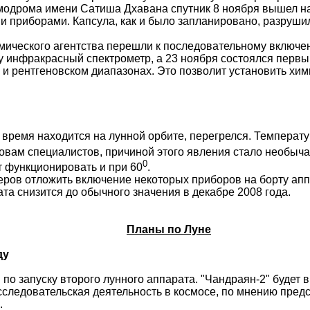
смодрома имени
Сатиша
Дхавана
спутник 8 ноября вышел на
и приборами. Капсула, как и
было
запланировано, разрушила
мического агентства перешли к последовательному включ
у инфракрасный спектрометр, а 23 ноября состоялся первый
 и рентгеновском диапазонах. Это позволит установить хим
 время находится на лунной орбите, перегрелся. Температ
ловам специалистов, причиной этого явления стало необыч
0
т функционировать и при 60
.
ров отложить включение некоторых приборов на борту апп
та снизится до обычного значения в декабре 2008 года.
Планы по Луне
ду
по запуску второго лунного аппарата. "Чандраян-2" будет 
сследовательская деятельность в космосе, по мнению предс
.