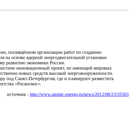
нии, посвящённом организации работ по созданию
ля на основе ядерной
энергодвигательной
установки
ому развитию экономики России.
поистине инновационный проект, не имеющий мировых
ественно новых средств высокой энерговооруженности.
ору под Санкт-Петербургом, где и планируют
разместить
нтства «
Роскосмос
».
источник -
http://www.atomic-energy.ru/news/2012/08/23/35503