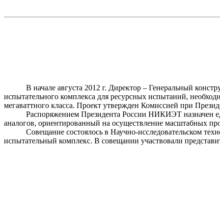
В начале августа 2012 г. Директор – Генеральный кон
испытательного комплекса для ресурсных испытаний, необходи
мегаваттного
класса. Проект утвержден Комиссией при Прези
Распоряжением Президента России НИКИЭТ
назначен
е
аналогов, ориентированный на осуществление масштабных про
Совещание состоялось в Научно-исследовательском тех
испытательный комплекс. В совещании участвовали представит