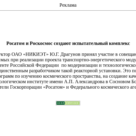
Реклама
Росатом и
Роскосмос
создают испытательный комплекс
структор ОАО «НИКИЭТ» Ю.Г. Драгунов принял участие в совеща
мых при реализации проекта транспортно-энергетического моду
денте Российской Федерации
по модернизации и технологическ
динственным разработчиком такой реакторной установки. Это 
грамм по изучению космического пространства, на создание кач
нологическом институте имени А.П. Александрова в Сосновом Б
ели Госкорпорации «Росатом» и Федерального космического аге