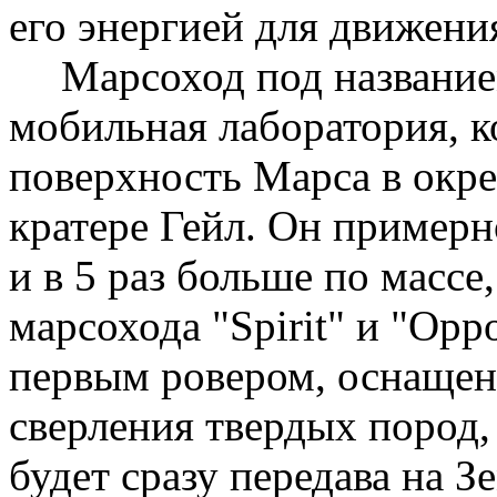
его энергией для движения
Марсоход
под название
мобильная лаборатория, к
поверхность Марса в окре
кратере Гейл. Он примерн
и в 5 раз больше по масс
марсохода
"
Spirit
" и "
Oppo
первым
ровером
, оснаще
сверления твердых пород,
будет сразу
передава
на З