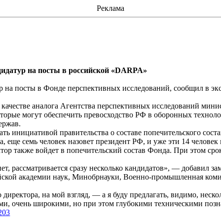
Реклама
дидатур на посты
в
российской «DARPA»
р на посты в Фонде перспективных исследований, сообщил в 
 качестве
аналога Агентства перспективных исследований мини
оторые могут обеспечить превосходство РФ в оборонных техноло
ержав.
ть инициативой правительства о составе попечительского соста
а, еще семь человек назовет президент РФ, и уже эти 14 челове
тор также войдет в попечительский состав Фонда. При этом сро
ет, рассматривается сразу несколько кандидатов», — добавил за
йской академии наук,
Минобрнауки
, Военно-промышленная коми
о директора, на мой взгляд, — а я буду предлагать, видимо, не
ыми, очень широкими, но при этом глубокими техническими поз
203