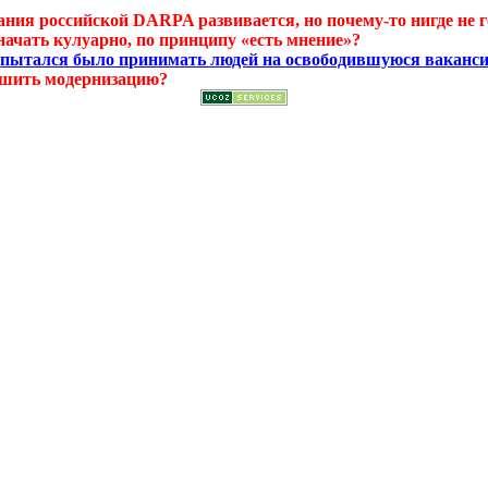
ания российской DARPA развивается, но почему-то нигде не г
начать кулуарно, по принципу «есть мнение»?
я
пытался было принимать людей на освободившуюся вакансию 
ершить модернизацию?