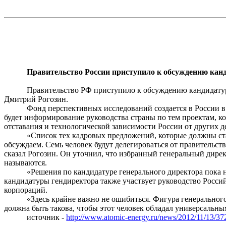
Правительство России приступило к обсуждению кан
Правительство РФ приступило к обсуждению кандидату
Дмитрий Рогозин.
Фонд перспективных исследований создается в России в
будет информирование руководства страны по тем проектам, к
отставания и технологической зависимости России от других д
«Список тех кадровых предложений, которые должны ста
обсуждаем. Семь человек будут делегироваться от правительств
сказал Рогозин. Он уточнил, что избранный генеральный дирек
называются.
«Решения по кандидатуре генерального директора пока н
кандидатуры гендиректора также участвует руководство Росси
корпораций.
«Здесь крайне важно не ошибиться. Фигура генеральног
должна быть такова, чтобы этот человек обладал универсальн
источник -
http://www.atomic-energy.ru/news/2012/11/13/37