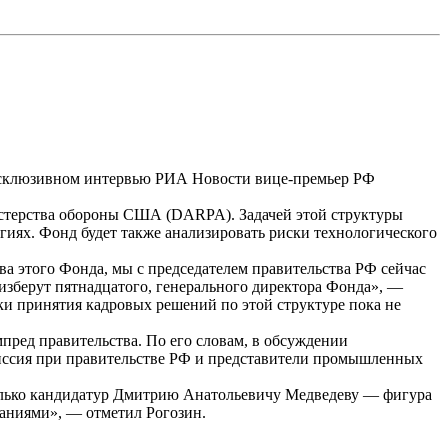
эксклюзивном интервью РИА Новости вице-премьер РФ
стерства обороны
США (DARPA). Задачей этой структуры
гиях. Фонд будет также анализировать риски технологического
ва этого Фонда, мы с председателем правительства РФ сейчас
к изберут пятнадцатого, генерального директора Фонда», —
ки принятия кадровых решений по этой структуре пока не
мпред правительства. По его словам, в обсуждении
ссия при правительстве РФ и представители промышленных
сколько кандидатур Дмитрию Анатольевичу Медведеву — фигура
наниями», — отметил Рогозин.