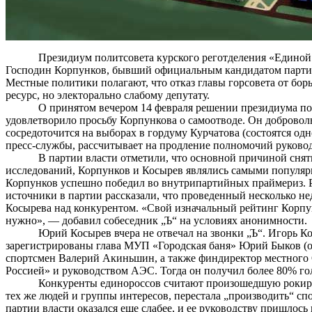
Президиум политсовета курского
реготделения
«Единой 
Господин
Корпунков
, бывший официальным кандидатом парти
Местные политики полагают, что отказ главы горсовета от б
ресурс, но
электорально
слабому депутату.
О принятом вечером 14 февраля решении президиума п
удовлетворило просьбу
Корпункова
о самоотводе. Он добровол
сосредоточится на выборах в гордуму Курчатова (состоятся од
пресс-службы, рассчитывает на продление полномочий руковод
В партии власти отметили, что основной причиной сня
исследований,
Корпунков
и
Косырев
являлись самыми популярн
Корпунков
успешно победил во
внутрипартийных
праймериз. Р
источники в партии рассказали, что проведенный несколько н
Косырева
над конкурентом. «Свой изначальный рейтинг
Корпу
нужно», — добавил собеседник „Ъ“ на условиях анонимности.
Юрий
Косырев
вчера не отвечал на звонки „Ъ“. Игорь
Ко
зарегистрированы глава МУП «Городская баня» Юрий Быков (
спортсмен Валерий Акиньшин, а также
финдиректор
местног
о
Россией» и руководством АЭС. Тогда он получил более 80% го
Конкуренты
единороссов
считают произошедшую рокиров
тех же людей и группы интересов, перестала „производить“ с
партии власти оказался еще слабее, и ее руководству пришлос