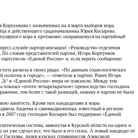
ря
Корпункова
с назначенных на 4 марта выборов мэра.
йца
и действующего градоначальника Юрия
Косырева
.
опулярного мэра в противовес опиравшемуся на партийный
пресс-службе парторганизации: «Руководство отделения
. По словам представителей партии, Игорь
Корпунков
и партсписок «Единой России» и, если верить сообщению
стить раскола в своих рядах. «По данным социологических
 политик в городе», — отметили в партии. Ранее Игорь
, „Ъ“ в «Единой России» вчера не пояснили. Между тем
ва показал «почти четырехкратное» превосходство господина
ажение, тем более с такой разницей, никому в партии не было
нюю занятость. Кроме них кандидатами в мэры
юдмила Авдеева и самовыдвиженцы: известный в регионе
а в 2007 году господин
Косырев
был поддержан «Единой
итическая система, замкнутая в Курской области на одних и
 он уже сделал все, что было в его силах. А новый кандидат от
тат Госдумы, лидер курских
справороссов
Александр