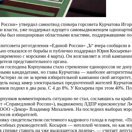
России» утвердил самоотвод спикера горсовета Курчатова Иго
и власти, уже поддержал идущего самовыдвиженцем
однопарти
орьбы был инициирован областными властями, поддержавшими п
олитсовета
реготделения
«Единой России» „Ъ“ вчера сообщили в 
ьно отказался от борьбы и публично поддержал Юрия
Косырева
»
новременно с
мэрскими
4 марта). Он возглавляет в этой кампани
ителя представительного органа.
тия господина
Корпункова
стало стремление
единороссов
не допу
ыми кандидатами, но глава Курчатова — наиболее авторитетный
астерял ли он за время избирательной кампании свой авторитет
едель назад замер электоральных предпочтений жителей Курчато
нков
поднял в два раза. С 4 до 8%. У
Косырева
при этом 40%. Пор
рпунков
комментировать ситуацию не стал, сославшись на край
от «Справедливой России»), выдвиженец ЛДПР юрисконсульт Л
 ООО
«Декор» Владимир
Михальчев
. На последних выборах мэр
лосов избирателей.
ку свидетельством системного кадрового голода в партии. «Пол
пособных руководителей.
Косырев
— неплохой человек, но как мэр
ь в спешке ставить на уже выдохшегося лидера», — считает депу