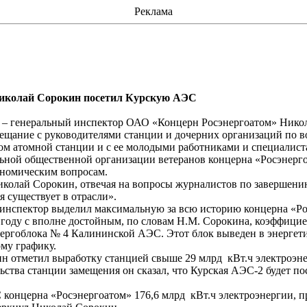
Реклама
иколай Сорокин посетил Курскую АЭС
ра – генеральный инспектор ОАО «Концерн
Росэнергоатом
» Нико
вещание с руководителями станции и дочерних организаций по 
ом атомной станции и с ее молодыми работниками и специалист
ной общественной организации ветеранов концерна «
Росэнерг
номическим вопросам.
иколай Сорокин, отвечая на вопросы журналистов по завершени
 существует в отрасли».
инспектор выделил максимальную за всю историю концерна «
Ро
1 году с вполне достойным, по словам Н.М. Сорокина, коэффици
нергоблока № 4 Калининской АЭС. Этот блок выведен в энергет
ому графику.
ин отметил выработку станцией свыше 29
млрд
кВт.ч
электроэне
ства станции замещения он сказал, что Курская АЭС-2 будет пос
 концерна «
Росэнергоатом
» 176,6
млрд
кВт.ч
электроэнергии, п