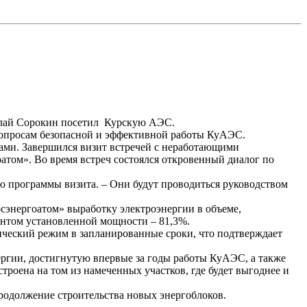
лай Сорокин посетил
Курскую АЭС.
вопросам безопасной и эффективной работы
КуАЭС
.
ами. Завершился визит встречей с неработающими
оатом
». Во время встреч состоялся откровенный диалог по
ю программы визита. – Они будут проводиться руководством
сэнергоатом
» выработку электроэнергии в объеме,
ентом установленной мощности – 81,3%.
ический режим в запланированные сроки, что подтверждает
ргии, достигнутую впервые за годы работы
КуАЭС
, а также
троена на том из намеченных участков, где будет выгоднее и
родолжение строительства новых энергоблоков.