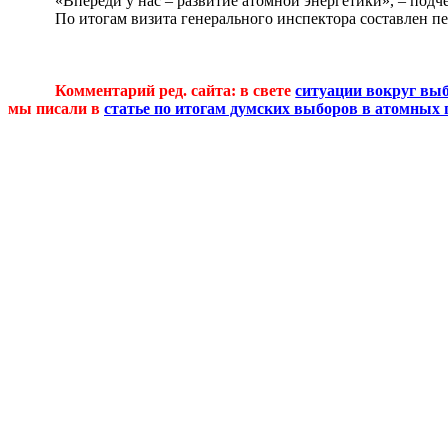
«Впереди у нас – развитие атомной энергетики», – под
По итогам визита генерального инспектора составлен п
Комментарий ред. сайта: в свете
ситуации вокруг вы
мы писали в
статье по итогам думских выборов в атомных 