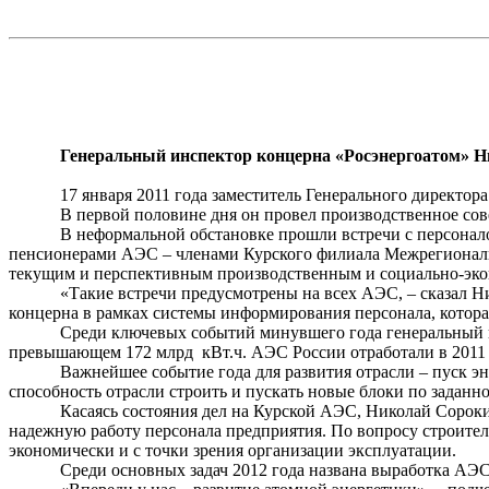
Генеральный инспектор концерна «
Росэнергоатом
» Н
17 января 2011 года заместитель Генерального директо
В первой половине дня он провел производственное со
В неформальной обстановке прошли встречи с персонал
пенсионерами АЭС – членами Курского филиала Межрегиональ
текущим и перспективным производственным и социально-эко
«Такие встречи предусмотрены на всех АЭС, – сказал Н
концерна в рамках системы информирования персонала, которая
Среди ключевых событий минувшего года генеральный 
превышающем 172
млрд
кВт.ч
. АЭС России отработали в 201
Важнейшее событие года для развития отрасли – пуск э
способность отрасли строить и пускать новые блоки по заданн
Касаясь состояния дел на Курской АЭС, Николай Сорок
надежную работу персонала предприятия. По вопросу строитель
экономически и с точки зрения организации эксплуатации.
Среди основных задач 2012 года названа выработка АЭС