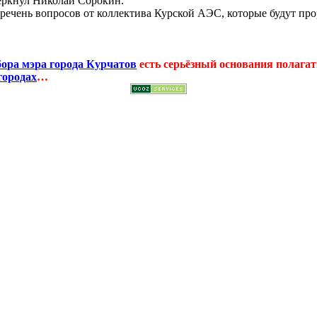
черкнул Николай Сорокин.
еречень вопросов от коллектива Курской АЭС, которые будут пр
бора мэра города Курчатов
есть серьёзный основания полагать
городах
…