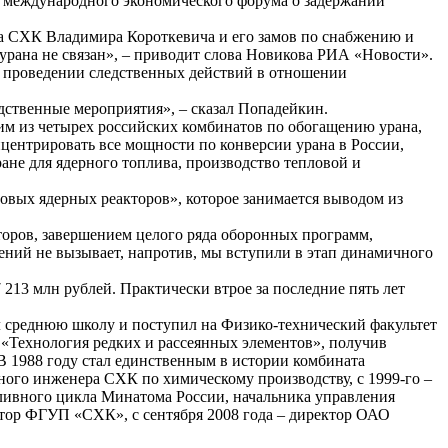
о международного экономического форума о задержании
а СХК Владимира Короткевича и его замов по снабжению и
урана не связан», – приводит слова Новикова РИА «Новости».
о проведении следственных действий в отношении
едственные мероприятия», – сказал Попадейкин.
им из четырех российских комбинатов по обогащению урана,
центрировать все мощности по конверсии урана в России,
не для ядерного топлива, производство тепловой и
вых ядерных реакторов», которое занимается выводом из
торов, завершением целого ряда оборонных программ,
сений не вызывает, напротив, мы вступили в этап динамичного
7 213
млн
рублей. Практически втрое за последние пять лет
л среднюю школу и поступил на Физико-технический факультет
 «Технология редких и рассеянных элементов», получив
В 1988 году стал единственным в истории комбината
ного инженера СХК по химическому производству, с 1999-го –
пливного цикла Минатома России, начальника управления
тор ФГУП «СХК», с сентября 2008 года – директор ОАО