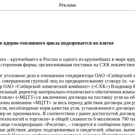
Реклама
 ядерно-топливного цикла подозревается во взятке
а – крупнейшего в России и одного из крупнейших в мире ядер
сторонняя фирма, организовавшая поставки на СХК некачественн
ерг уголовное дело в отношении гендиректора ОАО «Сибирский 
е, совершенном группой лиц по предварительному сговору (п. «а
тор ОАО «Сибирский химический комбинат» («СХК») Владимир К
ительный директор материально-технического обеспечения ко
рговли» («МЦТТ») в заключени
и
договора на поставку угля на о
роны компании «МЦТТ» за весь период действия договора для 
гля, несоблюдение норм качества угля, установленного договор
 не принималось. В соответствии с ранее достигнутой догов
технологий и торговли» в общей сложности 6 миллионов 790 тыс
 лице госкорпорации «Росатом», – говорится в сообщении пресс
е действия: допрос подозреваемых и свидетелей, обыски, выемк