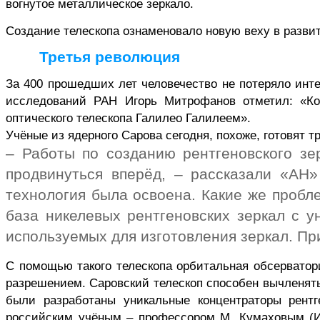
вогнутое металлическое зеркало.
Создание телескопа ознаменовало новую веху в развит
Третья революция
За 400 прошедших лет человечество не потеряло инт
исследований РАН Игорь Митрофанов отметил: «Ко
оптического телескопа Галилео Галилеем».
Учёные из ядерного
Сарова
сегодня, похоже, готовят 
– Работы по созданию рентгеновского зе
продвинуться вперёд, – рассказали «АН
технология была освоена. Какие же проб
база никелевых рентгеновских зеркал с 
используемых для изготовления зеркал. Пр
С помощью такого телескопа орбитальная обсерватор
разрешением.
Саровский
телескоп способен вычленять
были разработаны уникальные концентраторы рентг
российским учёным – профессором М.
Кумаховым
(И