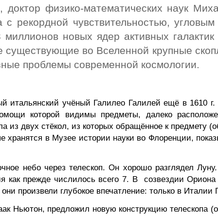
, доктор физико-математических наук Миха
а с рекордной чувствительностью, угловым
3 миллионов новых ядер активных галактик 
 существующие во Вселенной крупные скопл
зные
проблемы современной космологии.
й итальянский учёный Галилео Галилей ещё в 1610 г. 
 помощи которой видимы предметы, далеко расположе
а из двух стёкол, из которых обращённое к предмету (о
е хранятся в Музее истории науки во Флоренции, показ
ное небо через телескоп. Он хорошо разглядел Луну
мя как прежде числилось всего 7. В созвездии Ориона
 они произвели глубокое впечатление: только в Италии 
аак Ньютон, предложил новую конструкцию телескопа (о