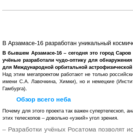
В Арзамасе-16 разработан уникальный космич
В бывшем Арзамасе-16 – сегодня это город
Саров
учёные разработали чудо-оптику для обнаружения 
для Международной орбитальной астрофизической о
Над этим
мегапроектом
работают не только российск
имени С.А. Лавочкина, Химки), но и немецкие (Инст
Гамбурга).
Обзор всего неба
Почему для этого проекта так важен
супертелескоп
, а
этих телескопов – довольно «узкий» угол зрения.
– Разработки учёных
Росатома
позволят ис