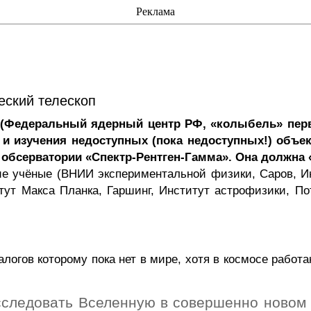
Реклама
еский телескоп
(Федеральный ядерный центр РФ, «колыбель» перв
и изучения недоступных (пока недоступных!) объек
бсерватории «Спектр-Рентген-Гамма». Она должна «у
ие учёные (ВНИИ экспериментальной физики,
Саров
, 
итут Макса Планка,
Гаршинг
, Институт астрофизики, По
налогов которому пока нет в мире, хотя в космосе работ
следовать Вселенную в совершенно новом к