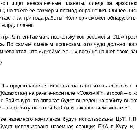
ескоп ищет
внесолнечные
планеты, следя за яркостью
ты, но также её размер и период обращения. Общее чи
итают: за три года работы «Кеплер» сможет обнаружить
млрд. планет.
ктр-Рентген-Гамма», поскольку конгрессмены США гро
б
». По самым смелым прогнозам, это чудо должно попа
сомневаются, что «Джеймс
Уэбб
» вообще начнёт свою ра
?
 РГ» предполагается использовать носитель «Союз» с 
Казахстан) на ракете-носителе «
Союз-ФГ
», второй – с
 с Байконура, то аппарат будет выведен на орбиту высо
 – на орбиту высотой 600 км и наклонением менее 5°.
стве наземного комплекса будут использованы ЦУП НП
 будет использована наземная станция ЕКА в Куру и