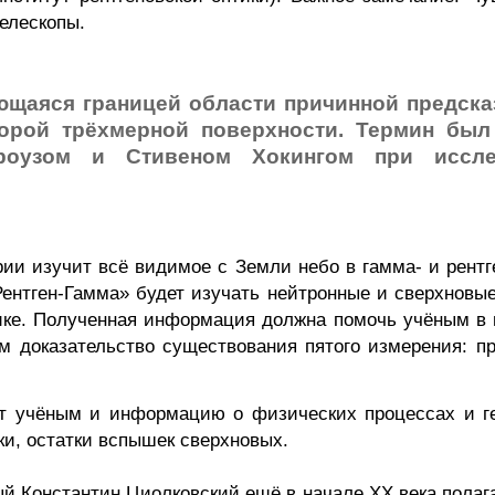
елескопы.
яющаяся границей области причинной предск
орой трёхмерной поверхности. Термин был 
роузом
и Стивеном
Хокингом
при иссле
рии изучит всё видимое с Земли небо в гамм
а-
и рентг
Рентген-Гамма» будет изучать нейтронные и сверхновы
ке. Полученная информация должна помочь учёным в 
м доказательство существования пятого измерения: п
ст учёным и информацию о физических процессах и г
ки, остатки вспышек сверхновых.
й Константин Циолковский ещё в начале XX века полага