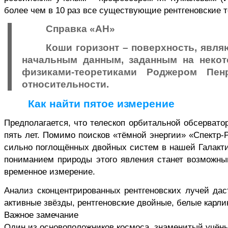
более чем в 10 раз все существующие рентгеновские т
Справка «АН»
Коши горизонт – поверхность, явл
начальным данным, заданным на некот
физиками-теоретиками Роджером
Пен
относительности.
Как найти пятое измерение
Предполагается, что телескоп орбитальной обсервато
пять лет. Помимо поисков «тёмной энергии» «Спектр-
сильно поглощённых двойных систем в нашей Галакти
пониманием природы этого явления станет возможны
временное измерение.
Анализ сконцентрированных рентгеновских лучей да
активные
звёзды, рентгеновские двойные, белые карли
Важное замечание
Один из основоположников космоса, знаменитый учёны