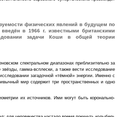
азуемости физических явлений в будущем по
введён в 1966 г. известными британскими
довании задачи Коши в общей теории
еновском спектральном диапазонах приблизительно за
е звёзды,
гамма-всплески
, а также вести исследование
исследовании загадочной «тёмной» энергии. Именно с
ривычный мир содержит три пространственных и одно
еометрии их источников. Ими могут быть
коронально-
л: для человечества настало время покинуть колыбель