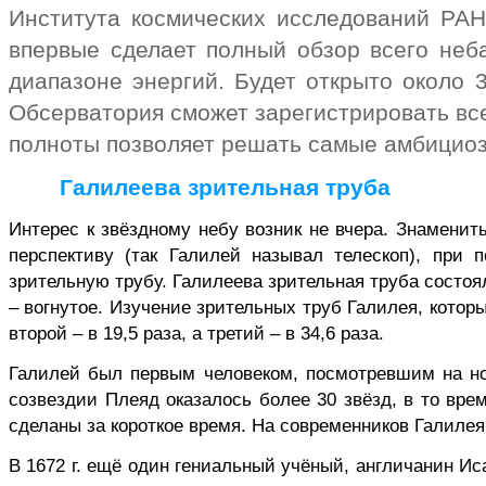
Института космических исследований РАН
впервые сделает полный обзор всего неб
диапазоне энергий. Будет открыто около 
Обсерватория сможет зарегистрировать все
полноты позволяет решать самые
амбицио
Галилеева
зрительная труба
Интерес к звёздному небу возник не вчера. Знамениты
перспективу (так Галилей называл телескоп), при
зрительную трубу.
Галилеева
зрительная труба состоял
– вогнутое. Изучение зрительных труб Галилея, которы
второй – в 19,5 раза, а третий – в 34,6 раза.
Галилей был первым человеком, посмотревшим на ноч
созвездии Плеяд оказалось более 30 звёзд, в то вре
сделаны за короткое время. На современников Галилея
В 1672 г. ещё один гениальный учёный, англичанин Ис