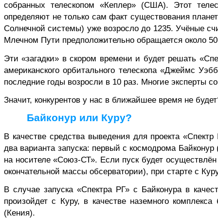
собранных телескопом «Кеплер» (США). Этот тел
определяют не только сам факт существования плане
Солнечной системы) уже возросло до 1235. Учёные сч
Млечном Пути предположительно обращается около 50 
Эти «загадки» в скором времени и будет решать «Спе
американского орбитального телескопа «Джеймс
Уэб
последние годы возросли в 10 раз. Многие эксперты 
Значит, конкурентов у нас в ближайшее время не будет
Байконур или Куру?
В качестве средства выведения для проекта «Спектр
два варианта запуска: первый с космодрома Байконур (
на носителе «
Союз-СТ
». Если пуск будет осуществлён
окончательной массы обсерватории), при старте с Куру
В случае запуска «Спектра РГ» с Байконура в каче
произойдет с Куру, в качестве наземного комплекса
(Кения).