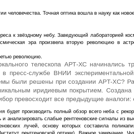
ии человечества. Точная оптика вошла в науку как ново
ереса к звёздному небу. Заведующий лабораторией ко
смическая эра произвела вторую революцию в астр
третью революцию.
ркального телескопа АРТ-ХС начинались т
» в пресс-службе ВНИИ экспериментально
лемы были решены при создании A
Р
T-XC? Ра
уникальным иридиевым покрытием. Создана 
ибор превосходит все предыдущие аналоги: 
ия будет производить полный обзор всего неба с
реко
 и анализировать слабые рентгеновские сигналы из вы
еновских лучей, основу которых составила
поликапи
нститут рентгеновской оптики). Важное замечание. Ч