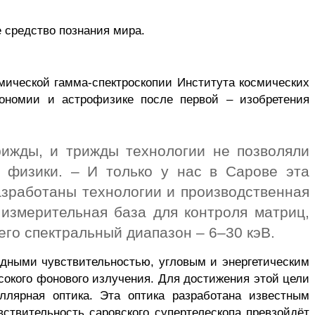
е средство познания мира.
смической
гамма-спектроскопии
Института космических
ономии и астрофизике после первой – изобретения
рижды, и трижды технологии не позволяли
й физики. – И только у нас в
Сарове
эта
зработаны технологии и производственная
измерительная база для контроля матриц,
его спектральный диапазон – 6–30 кэВ.
рдными
чувствительностью, угловым и энергетическим
сокого фонового излучения. Для достижения этой цели
ллярная
оптика. Эта оптика разработана известным
увствительность
саровского
супертелескопа
превзойдёт