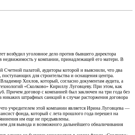
тет возбудил уголовное дело против бывшего директора
ав недвижимость у компании, принадлежащей его матери. В
 Счетной палатой, аудиторы которой и выяснили, что два
, поступающих для строительства и оснащения центра.
Владимир Хохлов, который, согласно документам аудита, а
технологий «Сколково» Кириллу
Луговцеву
. При этом, как
б. Причем договор с компанией был заключен на три года без
, а никаких штрафных санкций в случае расторжения договора
, что учредителем этой компании является Ирина
Луговцева
—
нансист
фонда, который с лета прошлого года перешел на
бвинения им еще не предъявлены.
ытием для вывода и возможного дальнейшего
обналичивания