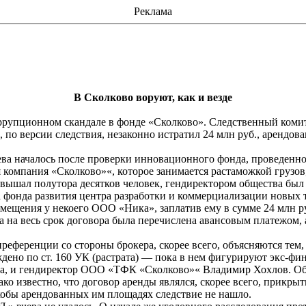
Реклама
В Сколково воруют, как и везде
коррупционном скандале в фонде «Сколково». Следственный коми
, по версии следствия, незаконно истратил 24
млн
руб., арендов
ева
началось после проверки инновационного фонда, проведенной
я
компания «Сколково»«, которое занимается
растаможкой
грузов
евышал полутора десятков человек, гендиректором общества был 
 фонда развития центра разработки
и коммерциализации новых 
мещения у некоего ООО «Ника», заплатив ему в сумме 24
млн
ру
ата на весь срок договора была перечислена авансовым платежом
референции со стороны брокера, скорее всего, объясняются тем
дено по ст. 160 УК (растрата) — пока в нем фигурируют
экс-фи
тва, и гендиректор ООО «ТФК «Сколково»« Владимир Хохлов. О
ко известно, что договор аренды являлся, скорее всего, прикр
якобы арендованных им площадях следствие не нашло.