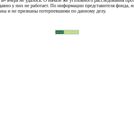
Ъ» вчера не удалось. О начале же уголовного расследования пр
авно у них не работает. По информации представителя фонда, н
аны и не признаны потерпевшими по данному делу.