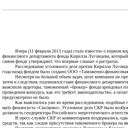
Вчера (11 февраля 2013 года) стало известно о первом 
финансового департамента фонда Кирилла
Луговцева
, который
самом фонде утверждают, что впервые слышат о растратах.
Расследование уголовного дела против Кирилла
Луговц
года назад фондом было создан
о ООО
«
Таможенно-финансова
Несмотря на большой объем задач, штат компании не пр
затем и следствия, подчинялся главе финансового
департамента
выяснили аудиторы, таможенный «брокер» фонда арендовал по
проведения конкурса, как это требует законодательство, а опл
предусмотрено не было.
Как выяснилось уже во время расследования, подобные п
мать финансиста «Сколково». Уголовное дело СКР было возбуж
должность гендиректора Российского энергетического агентс
В пресс-службе СКР от комментариев воздержались, одна
средств, так как следов присутствия таможенного брокера на 