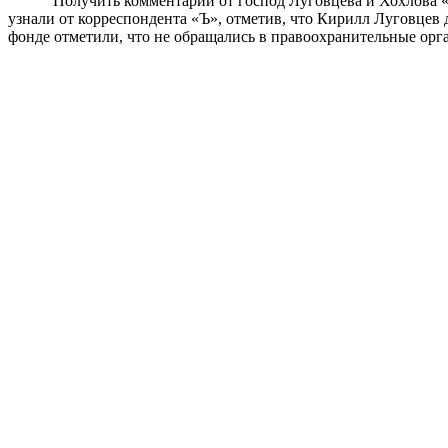
Получить комментарии от господ
Луговцева
и Хохлова «
узнали от корреспондента «Ъ», отметив, что Кирилл
Луговцев
д
фонде отметили, что не обращались в правоохранительные орг