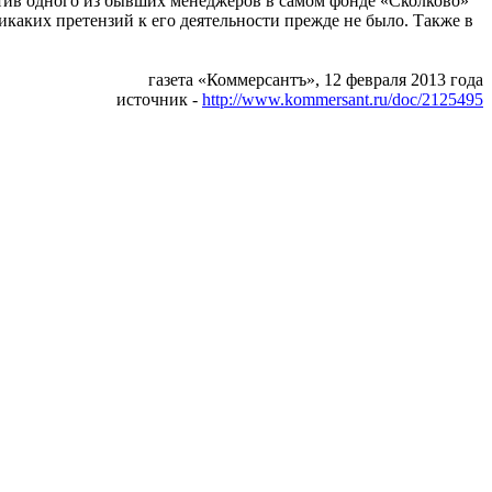
отив одного из бывших менеджеров в самом фонде «Сколково»
икаких претензий к его деятельности прежде не было. Также в
газета «
Коммерсантъ
», 12 февраля 2013 года
источник -
http://www.kommersant.ru/doc/2125495