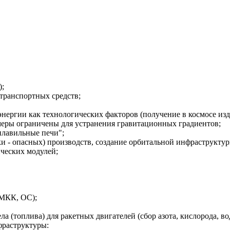
);
транспортных средств;
нергии как технологических факторов (получение в космосе изд
еры ограничены для устранения гравитационных градиентов;
лавильные печи";
ки
- опасных) производств, создание орбитальной инфраструктур
ческих модулей;
(МКК, О
C
);
а (топлива) для ракетных двигателей (сбор азота, кислорода, во
раструктуры: