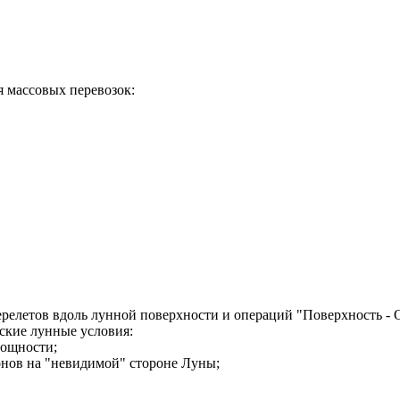
я массовых перевозок:
релетов вдоль лунной поверхности и операций "Поверхность - О
ские лунные условия:
мощности;
онов на "невидимой" стороне Луны;