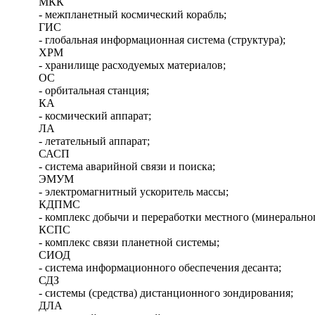
МКК
- межпланетный космический корабль;
ГИС
- глобальная информационная система (структура);
ХРМ
- хранилище расходуемых материалов;
ОС
- орбитальная станция;
КА
- космический аппарат;
ЛА
- летательный аппарат;
САСП
- система аварийной связи и поиска;
ЭМУМ
- электромагнитный ускоритель массы;
КДПМС
- комплекс добычи и переработки местного (минеральног
КСПС
- комплекс связи планетной системы;
СИОД
- система информационного обеспечения десанта;
СДЗ
- системы (средства) дистанционного зондирования;
ДЛА