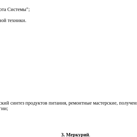
ота
Системы";
ной техники.
 синтез продуктов питания, ремонтные мастерские, получение
гии;
3. Меркурий
.