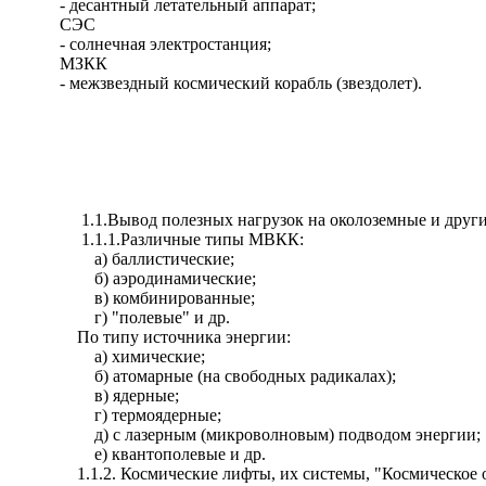
- десантный летательный аппарат;
СЭС
- солнечная электростанция;
МЗКК
- межзвездный космический корабль (звездолет).
1.1.Вывод полезных нагрузок на околоземные и другие
1.1.1.Различные типы МВКК:
а) баллистические;
б) аэродинамические;
в) комбинированные;
г) "полевые" и др.
По типу источника энергии:
а) химические;
б)
атомарные
(на свободных радикалах);
в) ядерные;
г) термоядерные;
д
) с лазерным (микроволновым) подводом энергии;
е)
квантополевые
и др.
1.1.2. Космические лифты, их системы, "Космическое 