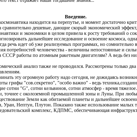
то текст отражает наши тогдашние знания...
Введение.
космонавтика находится на перепутье, и момент достаточно крит
а сравнительно дешевые, дающие скорый экономический эффект
монавтики и экономики в целом привела к росту требований о с
озировать дальнейшее исследование и освоение космоса, одна
огда речь идет об уже реализуемых программах, но сомнительно 
ния потребностей человечества - величины непостоянные и силь
СССР работы по атомным ракетным двигателям? А ведь без них 
мический анализ также не проводился. Рассмотрены только два
авлениям.
нать эту огромную работу надо сегодня, не дожидаясь возникн
боты грифы "
сов
.с
екретно
", "особо важно" - ведь
техника,созданн
 сотни "G", сотни кельвинов, сотни атмосфер - время тяжелое.
 точнее с околоземной промышленной зоны и Луны. При любых 
уществование Земли как обитаемой планеты и дальнейшее освоен
, Уран, Нептун, Плутон.
Показано также использование малых 
вательский комплекс, КДПМС, обеспечивающая инфраструктура,