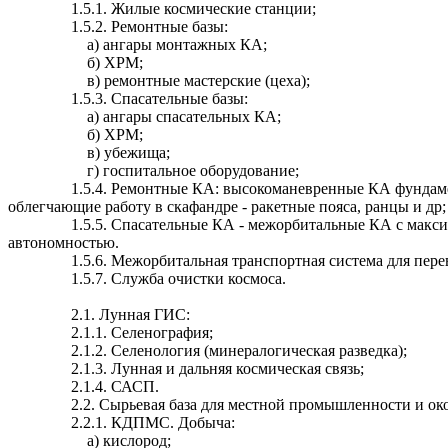
1.5.1. Жилые космические станции;
1.5.2. Ремонтные базы:
а) ангары
монтажных
КА;
б) ХРМ;
в) ремонтные мастерские (цеха);
1.5.3. Спасательные базы:
а) ангары
спасательных
КА;
б) ХРМ;
в) убежища;
г) госпитальное оборудование;
1.5.4. Ремонтные КА: высокоманевренные КА фундамен
облегчающие работу в скафандре - ракетные пояса, ранцы и
др
;
1.5.5. Спасательные КА - межорбитальные КА с макс
автономностью.
1.5.6. Межорбитальная транспортная система для перев
1.5.7. Служба очистки космоса.
2.1. Лунная ГИС:
2.1.1. Селенография;
2.1.2. Селенология (минералогическая разведка);
2.1.3. Лунная и дальняя космическая связь;
2.1.4. САСП.
2.2. Сырьевая база для местной промышленности и о
2.2.1. КДПМС. Добыча:
а) кислород;