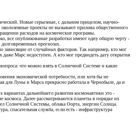
ический. Новые серьезные, с дальним прицелом, научно-
, околоземные проекты не вызывают прилива общественного
окращении расходов
на
космические
програмы
.
ко, все
опубликованые
разработки имеют одну общую черту -
в долговременных прогнозах.
но зависящие от случайных факторов.
Так
например, кто мог
даже Марс недоступен. А кто мог предвидеть дату открытия
 вопроса: что можно взять в Солнечной
Системе
и
какие
овения экономической потребности, или хотя бы не
ая
для Луны и Марса прекрасно работала в Чернобыле, да и
вариантах дальнейшего развития космонавтики это -
ие космоса.
Далее рассматриваются планеты в порядке их
тел Солнечной Системы, облака
Оорта
, энергии Солнца.
 спасательная служба, если есть - инфраструктура