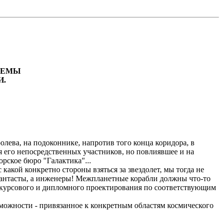
ТЕМЫ
И.
олева, на подоконнике, напротив того конца коридора, в
я его непосредственных участников, но повлиявшее и на
орское бюро "Галактика"...
какой конкретно стороны взяться за звездолет, мы тогда не
 фантасты, а инженеры! Межпланетные корабли должны что-то
ах курсового и дипломного проектирования по соответствующим
зможности - привязанное к конкретным областям космического