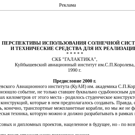
Реклама
ПЕРСПЕКТИВЫ ИСПОЛЬЗОВАНИЯ СОЛНЕЧНОЙ СИС
И ТЕХНИЧЕСКИЕ СРЕДСТВА ДЛЯ ИХ РЕАЛИЗАЦИ
* * * * *
СКБ "ГАЛАКТИКА",
Куйбышевский
авиационный институт
им
.С
.П.Королева
,
1990 г.
Предисловие 2000 г.
вского
Авиационного института (
КуАИ
) им
.
а
кадемика С.П.Кор
оизошло событие, не только ставшее буквально судьбоносным дл
х километров от этого места - родилось студенческое конструкт
онструкций, которые в нем предполагалось создавать. Правда, с 
сь, конечно, транспортные межпланетные корабли, но мы же не
мическая техника, которую можно и должно разрабатывать в рамк
рсовых и дипломных проектов, нацеленное в будущее, но - по во