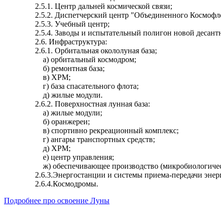
2.5.1. Центр дальней космической связи;
2.5.2. Диспетчерский центр "
Объединенного
Космофл
2.5.3. Учебный центр;
2.5.4. Заводы и испытательный полигон новой десант
2.6. Инфраструктура:
2.6.1. Орбитальная
окололуная
база;
а) орбитальный космодром;
б) ремонтная база;
в) ХРМ;
г) база спасательного флота;
д
) жилые модули.
2.6.2. Поверхностная лунная база:
а) жилые модули;
б) оранжереи;
в) спортивно рекреационный комплекс;
г) ангары транспортных средств;
д
) ХРМ;
е) центр управления;
ж) обеспечивающее производство (микробиологический
2.6.3.Энергостанции и системы приема-передачи энер
2.6.4.Космодромы.
Подробнее про освоение Луны