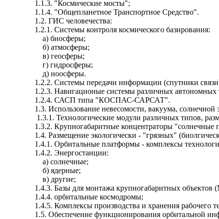
1.1.3. "Космические мосты";
1.1.4. "
Общепланетное
Транспортное Средство".
1.2. ГИС человечества:
1.2.1. Системы контроля космического базирования:
а) биосферы;
б) атмосферы;
в) геосферы;
г) гидросферы;
д
) ноосферы.
1.2.2. Системы передачи информации (спутники связи
1.2.3.
Навигационые
системы
различных автономных
1.2.4. САСП типа "КОСПАС-САРСАТ".
1.3. Использование невесомости, вакуума, солнечной э
1.3.1. Технологические модули различных типов, разм
1.3.2. Крупногабаритные концентраторы "солнечные п
1.4. Размещение экологически - "грязных" (
биолгичес
1.4.1. Орбитальные платформы - комплексы технологи
1.4.2.
Энергостанции
:
а) солнечные;
б) ядерные;
в) другие;
1.4.3. Базы для монтажа крупногабаритных объектов 
1.4.4. орбитальные космодромы;
1.4.5. Комплексы производства и хранения рабочего тел
1.5. Обеспечение функционирования орбитальной инф