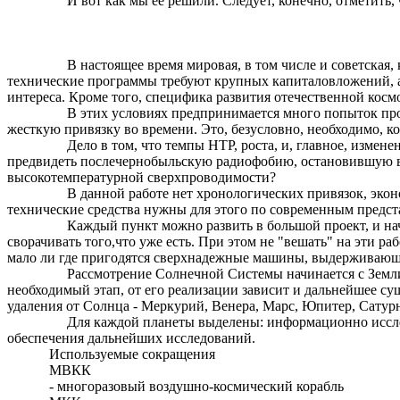
И вот как мы ее решили. Следует, конечно, отметить, ч
В настоящее время мировая, в том числе и советская, 
технические программы требуют крупных капиталовложений, 
интереса. Кроме того, специфика развития отечественной кос
В этих условиях предпринимается много попыток прогн
жесткую привязку во времени. Это, безусловно, необходимо, к
Дело в том, что темпы НТР, роста, и, главное, измене
предвидеть
послечернобыльскую
радиофобию, остановившую в 
высокотемпературной сверхпроводимости?
В данной работе нет хронологических привязок, эконо
технические средства нужны для этого по современным предст
Каждый пункт можно развить в большой проект, и начи
сворачивать
того
,ч
то
уже есть. При этом не "вешать" на эти ра
мало ли где пригодятся сверхнадежные машины, выдерживающие
Рассмотрение Солнечной Системы начинается с Земли,
необходимый этап, от его реализации зависит и дальнейшее с
удаления от Солнца - Меркурий, Венера, Марс, Юпитер, Сатурн
Для каждой планеты выделены: информационно исследо
обеспечения дальнейших исследований.
Используемые сокращения
МВКК
- многоразовый воздушно-космический корабль