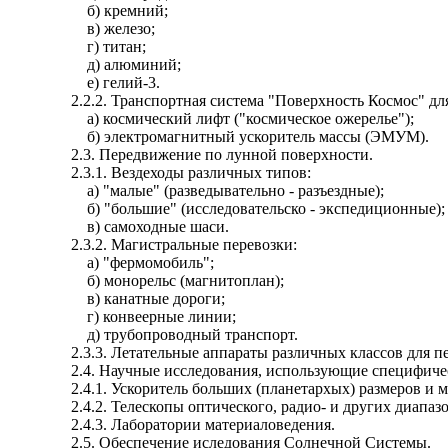
б) кремний;
в) железо;
г) титан;
д
) алюминий;
е) гелий-3.
2.2.2. Транспортная система "Поверхность Космос" дл
а) космический лифт ("космическое ожерелье");
б) электромагнитный ускоритель массы (ЭМУМ).
2.3. Передвижение по лунной поверхности.
2.3.1. Вездеходы различных типов:
а) "малые" (
разведывательно
- разъездные
);
б) "большие" (
исследовательско
- экспедиционные);
в) самоходные
шаси
.
2.3.2. Магистральные перевозки:
а) "
фермомобиль
";
б) монорельс (
магнитоплан
);
в) канатные дороги;
г)
конвеерные
линии;
д
) трубопроводный транспорт.
2.3.3. Летательные аппараты различных классов для пе
2.4. Научные исследования, использующие специфиче
2.4.1. Ускоритель больших (
планетархых
) размеров и 
2.4.2. Телескопы оптического, ради
о-
и других диапаз
2.4.3. Лаборатории материаловедения.
2.5. Обеспечение
иследования
Солнечной Системы.