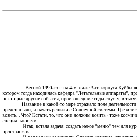
...Весной 1990-го г. на 4-м этаже 3-го корпуса
Куйбыше
котором тогда находилась кафедра "Летательные аппараты", пр
некоторые другие события, произошедшие годы спустя, в тысяча
Название в какой-то мере отражало поле деятельности к
представляли, и начать решили с Солнечной системы. Грезили
возить... Что? Кстати, то, что они должны возить - тоже кос
специальностям.
Итак, встала задача: создать некое "меню" тем для ку
пространства.