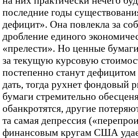
на них практически нечего буд
последние годы существовани
дефицит». Она повлекла за со
дробление единого экономичес
«прелести». Но ценные бумаги
за текущую курсовую стоимост
постепенно станут дефицитом (
дать, тогда рухнет фондовый 
бумаги стремительно обесцен
обанкротятся, другие потеряют
та самая депрессия («перепро
финансовым кругам США удает