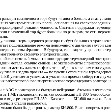
 размеры плазменного тора будут намного больше, а сама устан
ьных электромагнитных полей, основанная на сверхпроводящих 
 термоядерной реакции мощности. Системы поддержки термоядер
 если плазменный тор будет большой по размерам, то есть вероя
лами.
ебе установка термоядерного реактора требует больших затрат эл
гает поддерживание режима пониженного давления внутри здани
нергосистемы Франции. В будущем, если задачи управления терм
омогательную атомную электростанцию.
 наиболее неясный момент в конструкции термоядерной электрос
идкий металл, обычно свинец. Но эксперименты с приспособлени
тоит отметить, далеко не факт, что выйдет в конечном итоге уд
ку главная задача проекта — получения стабильной термоядерно
ITER увенчается успехом, и участники проекта соберутся с духо
ния работоспособного энергетического термоядерного реактора н
 с АЭС с реактором на быстрых нейтронах. Атомная электроста
ов за 1 МВт мощности, тогда как российский БН-800 (энергобло
п в виде реакторов БН-350 в Казахстане и БН-600 на той же
Бел
ейчас в стадии разработки.
, можно было бы достроить реактор БН-800. Если говорить о рос