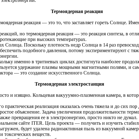
 электроэнергии.
Термоядерная реакция
рмоядерная реакция — это то, что заставляет гореть Солнце. Им
реакций, но термоядерная реакция — это реакция синтеза, в отли
 протекающие при высоких температурах.
рах Солнца. Поскольку плотность недр Солнца в 14 раз превосхо
 обеспечить подобного давления, потому экспериментируют с т
энергии.
оскольку именно в тритиевых циклах достигнута наиболее продо
пользуется удержание плазмы мощными магнитными полями, и са
актора — это создание искусственного Солнца.
Термоядерная электростанция
осто и изящно. Кольцевая
вакууумно-плазменная
камера, в кото
 практическая реализация оказалась очень тяжела и до сих пор
простое объяснение. Задача увеличения продолжительности терм
акже превращения ее в электроэнергию, просто никто не думал.
иальном
сайте ITER. Цель проекта — получить и изучить стабил
выгружен, будет удалена радиоактивная пыль из вакуумной камеры
и токсических веществ.