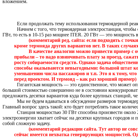
вложением.
Если продолжать тему использования термоядерной реак
Начнем с того, что термоядерная электростанция, чтобы
ГВт, то есть в 10-15 раз мощнее ITER. 20 ГВт — это мощность
(комментарий ред. сайта: если подходить с точк
кроме
термояда
других вариантов нет. В таких случаях
В качестве аналогии можно привести пример с 
прибыли – то надо взвинчивать плату за проезд, сажат
росту собираемости средств. Однако задача общественн
способы оказываются невыгодными: большой штат конт
уменьшению числа пассажиров и т.п. Это я к тому, чт
перед проектом.
И
термояд
– как раз хороший пример)
Гигантская мощность — это единственное, что может оп
большой стоимостью совершенно не в состоянии конкурироват
предложить десятки вариантов куда более крупных станций, че
Мы не будем вдаваться в обсуждение размеров термояде
Главный вопрос здесь такой: кто будет потреблять такое колич
Станция мощностью 30 ГВт способна произвести около 2
электроэнергии хватает сейчас на десятки крупных городов и п
собой сложную задачу.
(комментарий редакции сайта.
Тут автор не сов
сейчас имеется нехватка генерирующих мощностей.
Од