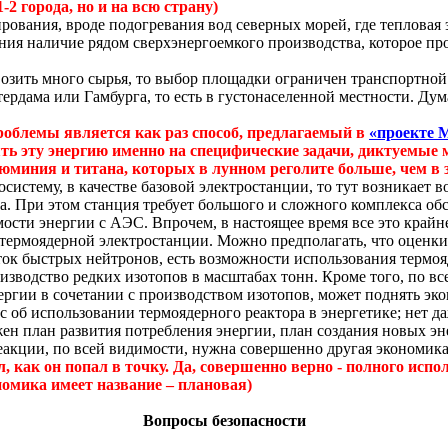
-2 города, но и на всю страну)
ирования
, вроде подогревания вод северных морей, где тепловая
ания наличие рядом
сверхэнергоемкого
производства, которое пр
ввозить много сырья, то выбор площадки ограничен транспортно
тердама или Гамбурга, то есть в густонаселенной местности. Ду
роблемы является как раз способ, предлагаемый в
«проекте
ть эту энергию именно на специфические задачи, диктуемые м
люминия и титана, которых в лунном реголите больше, чем в 
систему, в качестве базовой электростанции, то тут возникает 
а. При этом станция требует большого и сложного комплекса обс
имости энергии с АЭС. Впрочем, в настоящее время все это край
я термоядерной электростанции. Можно предполагать, что оценки
ток быстрых нейтронов, есть возможности использования термоя
изводство редких изотопов в масштабах тонн. Кроме того, по в
ергии в сочетании с производством изотопов, может поднять э
с об использовании термоядерного реактора в энергетике; нет да
н план развития потребления энергии, план создания новых эн
акции, по всей видимости, нужна совершенно другая экономика,
, как он попал в точку.
Да, совершенно верно - полного испо
номика имеет название – плановая)
Вопросы безопасности