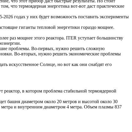
ние, что этот прибор даст быстрые результаты. Но стоит
 том, что термоядерная энергетика вот-вот даст практические
-2026 годах у них будет возможность поставить эксперименты
астоящие гиганты тепловой энергетики гораздо мощнее.
олее раз мощнее этого реактора. ITER уступает большинству
роэнергии.
ейшие проблемы. Во-первых, нужно решить сложную
ановки. Во-вторых, нужно решить экономические проблемы
ть искусственное Солнце, но вот как они снабдят его
дут реактор, в котором проблема стабильной термоядерной
удет башня диаметром около
20 метров
и высотой около
30
4 метра
и внутренним диаметром
4 метра
. Объем плазмы
837