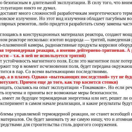
 безопасным в длительной эксплуатации. В силу того, что вни
ксплуатации никто не думал.
 доставят много сложностей разработчикам энергетического терм
новское излучение. Но этот вид излучения обладает пагубным во
улярных ремонтов, либо придется разработать схему замены част
оглощаясь в конструкционных материалах реактора, создают мощ
ном реакторе несколько: изотоп водорода — тритий, наведенная 
но-плазменной камеры, радиоактивные продукты коррозии обору
бая термоядерная реакция, а именно
дейтериево-тритиевая
.
А 
ти – т.к. в ней не используется тритий)
 устойчивость магнитного поля. Если это магнитное поле потеря
держит тор в момент исчезновения поля, будет передана окружаю
тится в пар. Со всеми вытекающими последствиями.
р, а в плазму.
Однако «вытекающих последствий» тут не буде
потухнет.
Причем еще до того, как тор коснется стенки)
рицать, ссылаясь на опыт эксплуатации «
Токамаков
». Но если ре
ть изучены и приняты все возможные меры безопасности.
м, имеет ли будущее термоядерная энергетика или нет, решит ли 
сперимент в самом начале реализации, и какие результаты буду
.
блемы управляемой термоядерной реакции, не станет всеобщей п
териалов. Он будет занимать ту же самую нишу, что и атомная 
едствами для строительства столь дорогого сооружения.