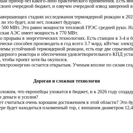
ный прибор без какого-либо практического применения. Есть мне
освоен очередной бюджет, и озвучен очередной извод заверений в
завершающих стадиях исследования термоядерной реакции в 2025
и это будет, или нет, покажет будущее.
го 500 МВт. Это равно мощности тепловой ГРЭС средней руки. Н
ская
АЭС имеет мощность в 770 МВт.
 прорыва в энергетических технологиях. Есть станции в 3-4 и б
ески способен производить в год всего 3.7 млрд. кВт/час элект
блемы устойчивой термоядерной реакции, есть еще две серьезн
ядерного реактора и обеспечения удовлетворительного КПД уст
, чтобы проект хотя бы окупился.
ектроэнергию остается открытым. Ученым вполне по силам созда
Дорогая и сложная технология
положим, что европейцы уложатся в бюджет, и к 2026 году созда
и деньги и усилия?
дет считаться очень хорошим достижением в этой области? Это б
ере будет находиться плазменный тор, с внешним диаметром
12,