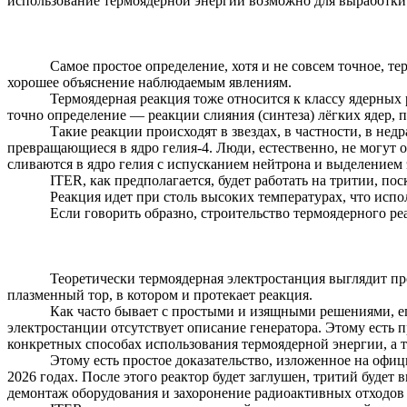
использование термоядерной энергии возможно для выработки
Самое простое определение, хотя и не совсем точное, те
хорошее объяснение наблюдаемым явлениям.
Термоядерная реакция тоже относится к классу ядерных 
точно определение — реакции слияния (синтеза) лёгких ядер,
Такие реакции происходят в звездах, в частности, в нед
превращающиеся в ядро гелия-4. Люди, естественно, не могут
сливаются в ядро гелия с испусканием нейтрона и выделением 
ITER, как предполагается, будет работать на тритии, п
Реакция идет при столь высоких температурах, что ис
Если говорить образно, строительство термоядерного ре
Теоретически термоядерная электростанция выглядит пр
плазменный тор, в котором и протекает реакция.
Как часто бывает с простыми и изящными решениями, его
электростанции отсутствует описание генератора. Этому есть 
конкретных способах использования термоядерной энергии, а т
Этому есть простое доказательство, изложенное на
офиц
2026 годах. После этого реактор будет заглушен, тритий будет 
демонтаж оборудования и захоронение радиоактивных отходов 