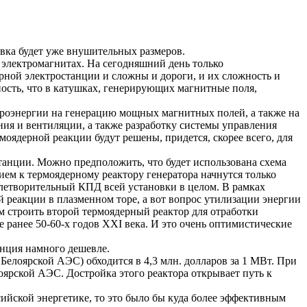
овка будет уже внушительных размеров.
электромагнитах. На сегодняшний день только
ной электростанции и сложны и дороги, и их сложность и
тность, что в катушках, генерирующих магнитные поля,
ектроэнергии на генерацию мощных магнитных полей, а также на
я и вентиляции, а также разработку системы управления
оядерной реакции будут решены, придется, скорее всего, для
танции. Можно предположить, что будет использована схема
ем к термоядерному реактору генератора начнутся только
овлетворительный КПД всей установки в целом. В рамках
й реакции в плазменном торе, а вот вопрос утилизации энергии
м строить второй термоядерный реактор для отработки
е ранее 50-60-х годов XXI века. И это очень оптимистические
нция намного дешевле.
к
Белоярской
АЭС) обходится в 4,3 млн. долларов за 1 МВт. При
оярской
АЭС. Достройка этого реактора открывает путь к
сийской энергетике, то это было бы куда более эффективным