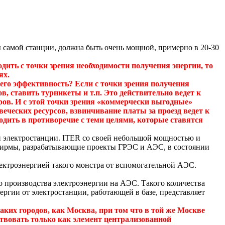
ты самой станции, должна быть очень мощной, примерно в 20-30
одить с точки зрения необходимости получения энергии, то
ях.
его эффективность? Если с точки зрения получения
в, ставить турникеты и т.п. Это действительно ведет к
иров. И с этой точки зрения «коммерчески выгодные»
ческих ресурсов, взвинчивание платы за проезд ведет к
одить в противоречие с теми целями, которые ставятся
й электростанции.
ITER со своей небольшой мощностью и
рмы, разрабатывающие проекты ГРЭС и АЭС, в состоянии
лектроэнергией такого монстра от вспомогательной АЭС.
о производства электроэнергии на АЭС. Такого количества
ергии от электростанции, работающей в базе, представляет
таких городов, как Москва, при
том
что в той же Москве
твовать только как элемент централизованной