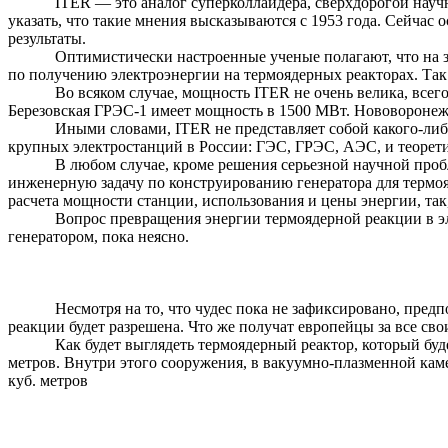
ITER — это аналог
суперколлайдера
, сверхдорогой науч
указать, что такие мнения высказываются с 1953 года. Сейчас 
результаты.
Оптимистически настроенные ученые полагают, что на 
по получению электроэнергии на термоядерных реакторах. Так л
Во всяком случае, мощность ITER не очень велика, все
Березовская ГРЭС-1 имеет мощность в 1500 МВт.
Нововоронеж
Иными словами, ITER не представляет собой какого-либо
крупных электростанций в России: ГЭС, ГРЭС, АЭС, и теоретич
В любом случае, кроме решения серьезной научной про
инженерную задачу по конструированию генератора для термо
расчета мощности станции, использования и цены энергии, так
Вопрос превращения энергии термоядерной реакции в эл
генератором, пока неясно.
Несмотря на то, что чудес пока не зафиксировано, пред
реакции будет разрешена. Что же получат европейцы за все сво
Как будет выглядеть термоядерный реактор, который бу
метров
. Внутри этого сооружения, в вакуумно-плазменной кам
куб. метров