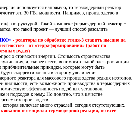
 энергия используется напрямую, то термоядерный реактор
оглотит эти 30 ГВт мощности. Например, производство в
й инфраструктурой. Такой комплекс (термоядерный реактор +
мается, что такой проект — лучший способ разозлить
 МКФ»
- реакторы по обработке гелия-3 ставить именно на
естностью – от «
терраформирования
» (работ по
земных рудах)
вопрос о стоимости энергии. Стоимость строительства
луживания, и, скорее всего, вспомогательной электростанции.
не приблизительные прикидки, которые могут быть
 будут скорректированы в сторону увеличения.
дерного реактора для массового производства редких изотопов,
сей видимости, есть возможность производства в термоядерных
кономическую эффективность подобных установок.
же и подходов к нему. Но понятно, что в качестве
ергоемких производств.
 которая включает много отраслей, сегодня отсутствующих.
льзования потенциала термоядерной реакции, по всей