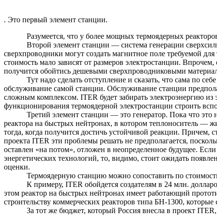
. Это первый элемент станции.
Разумеется, что у более мощных термоядерных реакторов
Второй элемент станции — система генерации сверхсил
сверхпроводники могут создать магнитное поле требуемой для
стоимость мало зависят от размеров электростанции. Впрочем,
получится обойтись дешевыми сверхпроводниковыми материа
Тут надо сделать отступление и сказать, что сама по с
обслуживание самой станции. Обслуживание станции предпола
сложным комплексом. ITER будет забирать электроэнергию из э
функционирования термоядерной электростанции строить всп
Третий элемент станции — это генератор. Пока что это
реактора на быстрых нейтронах, в котором теплоноситель — ж
тогда, когда получится достичь устойчивой реакции. Причем, с
проекта ITER эти проблемы решать не предполагается, посколь
оставлен «
на
потом», отложен в неопределенное будущее. Если 
энергетических технологий, то, видимо, стоит ожидать появле
оценки.
Термоядерную станцию можно сопоставить по стоимости
К примеру, ITER обойдется создателям в 24 млн. доллар
этом реактор на быстрых нейтронах имеет работающий прототи
строительству коммерческих реакторов типа БН-1300, которые с
За тот же бюджет, который Россия внесла в проект ITER