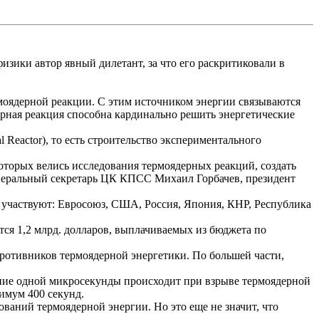
физики автор явный дилетант, за что его раскритиковали в
моядерной реакции. С этим источником энергии связываются
ерная реакция способна кардинально решить энергетические
l
Reactor
), то есть строительство экспериментального
которых велись исследования термоядерных реакций, создать
неральный секретарь ЦК КПСС Михаил Горбачев, президент
те участвуют: Евросоюз, США, Россия, Япония, КНР, Республика
тся 1,2 млрд. долларов, выплачиваемых из бюджета по
 противников термоядерной энергетики. По большей части,
ение одной микросекунды происходит при взрыве термоядерной
имум 400 секунд.
ований термоядерной энергии. Но это еще не значит, что