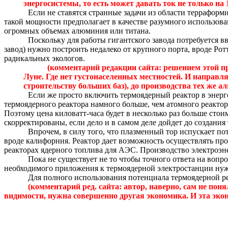
энергосистемы, то есть может давать ток не только на 1
Если не ставятся странные задачи из области
терраформ
такой мощности предполагает в качестве разумного использов
огромных объемах алюминия или титана.
Поскольку для работы гигантского завода потребуется 
завод) нужно построить недалеко от крупного порта, вроде Рот
радикальных экологов.
(комментарий редакции сайта: решением этой п
Луне.
Где нет густонаселенных местностей.
И направля
строительству больших баз), до производства тех же а
Если же просто включить термоядерный реактор в энерго
термоядерного реактора намного больше, чем атомного реактор
Поэтому цена киловатт-часа будет в несколько раз больше сто
скорректированы, если дело и в самом деле дойдет до создани
Впрочем, в силу того, что плазменный тор испускает по
вроде калифорния. Реактор дает возможность осуществлять про
реакторах ядерного топлива для АЭС. Производство электроэн
Пока не существует не то чтобы точного ответа на вопро
необходимого приложения к термоядерной электростанции нуже
Для полного использования потенциала термоядерной ре
(комментарий ред. сайта: автор, наверно, сам не понял
видимости, нужна совершенно другая экономика.
И эта эко