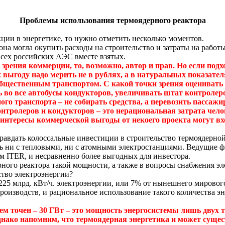
Проблемы использования термоядерного реактора
ции в энергетике, то нужно отметить несколько моментов.
 она могла окупить расходы на строительство и затраты на рабо
 всех российских АЭС вместе взятых.
и зрения коммерции, то, возможно, автор и прав.
Но если подх
 выгоду надо мерить не в рублях, а в натуральных показател
общественным транспортом. С какой точки зрения оценивать 
ь во все автобусы кондукторов, увеличивать штат контролеро
ого транспорта – не собирать средства, а перевозить пассаж
ролеров и кондукторов – это нерациональная затрата челове
о интересы коммерческой выгоды от некоего проекта могут вх
равдать колоссальные инвестиции в строительство термоядерно
ь ни с тепловыми, ни с атомными электростанциями.
Ведущие фи
м ITER, и несравненно более выгодных для инвестора.
рного реактора такой мощности, а также в вопросы снабжения э
ество электроэнергии?
25 млрд. кВт/ч. электроэнергии, или 7% от нынешнего мировог
роизводств, и рациональное использование такого количества эн
сем точен – 30 ГВт – это мощность энергосистемы лишь двух 
нако напомним, что термоядерная энергетика и может сущес