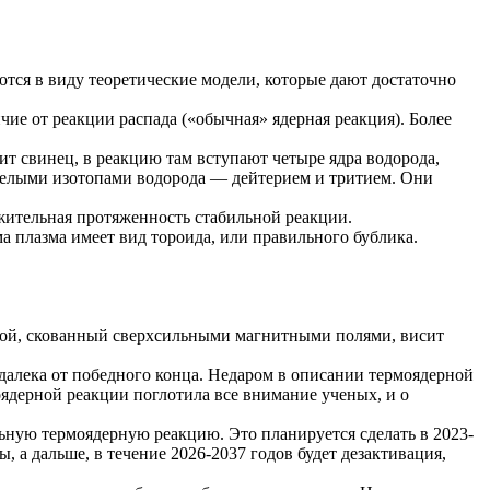
еются в виду теоретические модели, которые дают достаточно
чие от реакции распада («обычная» ядерная реакция). Более
дит свинец, в реакцию там вступают четыре ядра водорода,
яжелыми изотопами водорода — дейтерием и тритием. Они
лжительная протяженность стабильной реакции.
ма плазма имеет вид
тороида
, или правильного бублика.
рой, скованный сверхсильными магнитными полями, висит
 далека от победного конца. Недаром в описании термоядерной
оядерной реакции поглотила все внимание ученых, и о
ьную термоядерную реакцию. Это планируется сделать в 2023-
, а дальше, в течение 2026-2037 годов будет дезактивация,