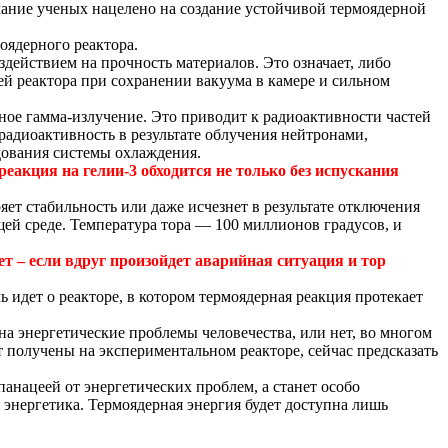
мание ученых нацелено на создание устойчивой термоядерной
оядерного реактора.
здействием на прочность материалов. Это означает, либо
ей реактора при сохранении вакуума в камере и сильном
ное гамма-излучение. Это приводит к радиоактивности частей
радиоактивность в результате облучения нейтронами,
дования системы охлаждения.
реакция на гелии-3 обходится не только без испускания
ет стабильность или даже исчезнет в результате отключения
щей среде. Температура тора — 100 миллионов градусов, и
т – если вдруг произойдет аварийная ситуация и тор
чь идет о реакторе, в котором термоядерная реакция протекает
она энергетические проблемы человечества, или нет, во многом
т получены на экспериментальном реакторе, сейчас предсказать
анацеей от энергетических проблем, а станет особо
энергетика. Термоядерная энергия будет доступна лишь