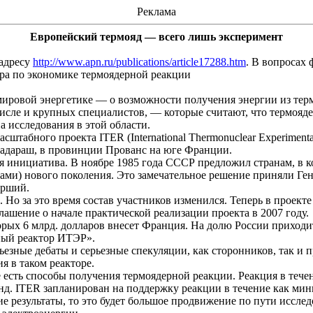
Реклама
Европейский
термояд
— всего лишь эксперимент
 адресу
http://www.apn.ru/publications/article17288.htm
. В вопросах 
ра по экономике термоядерной реакции
мировой энергетике — о возможности получения энергии из тер
исле и крупных специалистов, — которые считают, что термояд
а исследования в этой области.
асштабного проекта ITER (
International
Thermonuclear
Experimenta
адараш
, в провинции
Прованс
на юге Франции.
я инициатива. В ноябре 1985 года С
ССР пр
едложил странам, в 
ами) нового поколения. Это замечательное решение приняли Ге
арший
.
 Но за это время состав участников изменился. Теперь в проек
лашение о начале практической реализации проекта в 2007 году.
торых 6 млрд. долларов внесет Франция. На долю России приходи
ый реактор ИТЭР».
ьезные дебаты и серьезные спекуляции, как сторонников, так и
я в таком реакторе.
е есть способы получения термоядерной реакции. Реакция в теч
нд. ITER запланирован на поддержку реакции в течение как мин
ие результаты, то это будет большое продвижение по пути исслед