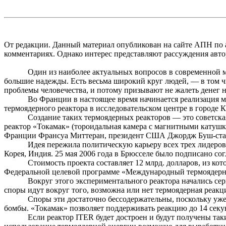
От редакции. Данный материал опубликован на сайте АПН по
комментариях. Однако интерес представляют рассуждения авто
Один из наиболее актуальных вопросов в современной 
большие надежды. Есть весьма широкий круг людей, — в том ч
проблемы человечества, и потому призывают не жалеть денег н
Во Франции в настоящее время начинается реализация м
термоядерного реактора в исследовательском центре в городе
К
Создание таких термоядерных реакторов — это советска
реактор «
Токамак
» (
тороидальная
камера с магнитными катушк
Франции Франсуа Миттеран, президент США Джордж
Буш-ст
Идея пережила политическую карьеру всех трех лидеров.
Корея, Индия. 25 мая 2006 года в Брюсселе было подписано сог
Стоимость проекта составляет 12 млрд. долларов, из ко
Федеральной целевой программе «Международный термоядерн
Вокруг этого экспериментального реактора начались сер
споры идут вокруг того, возможна или нет термоядерная реакци
Споры эти достаточно бессодержательны, поскольку уж
бомбы. «
Токамак
» позволяет поддерживать реакцию до 14 секу
Если реактор ITER будет достроен и будут получены так