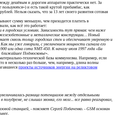
между дешёвым и дорогим аппаратом практически нет. За
не пользуются
») и есть такой крутой
прибамбас
, как
блей. Нельзя сказать, что за 13 лет своего развития сотовая
казывают сумму меньшую, чем приходится платить в
али, как всё это работает:
 в городских условиях. Зависимость тут прямая: чем ниже
 железобетонные и металлические конструкции… Новый
кает сквозь толщу городских стен и обеспечивает уверенную и
 Как мы уже говорили, с увеличением мощности сигнала его
-900 или одна
сота
NMT
-450. К началу июля 1997 года «
Би
 и ближайшее Подмосковье
».
я материально-технической базы коммунизма. Например, если
Что в несколько раз больше, чем, например, длина волны
лагавшиеся
проекты источников энергии на реликтовом
 «увеличивалась разница потенциалов между отдельными
полудреме, не слышал звонка, его мозг... все равно реагировал,
зовой станцией, - поясняет Сергей
Побаченко
. - GSM
основан
ьнее.