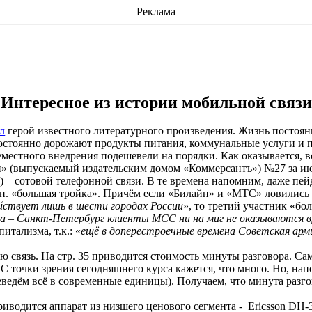
Реклама
Интересное
из истории мобильной связи
л
герой известного литературного произведения. Жизнь постоянн
остоянно дорожают продукты питания, коммунальные услуги и пла
еместного внедрения подешевели на порядки. Как оказывается, вс
и» (выпускаемый издательским домом «
Коммерсантъ
») №27 за и
) – сотовой телефонной связи. В те времена напомним, даже пей
.н. «большая тройка».
Причём если «
Билайн
» и «МТС» ловились 
ействует лишь в шести городах России
», то третий участник «бо
ва –
Санкт-Петербург
клиенты МСС ни на миг не оказываются 
тализма, т.к.: «
ещё в
доперестроечные
времена Советская арм
ую связь. На стр. 35 приводится стоимость минуты разговора. С
 С точки зрения сегодняшнего курса кажется, что много. Но, напом
едём всё в современные единицы). Получаем, что минута разгово
риводится аппарат из низшего ценового сегмента -
Ericsson DH
-