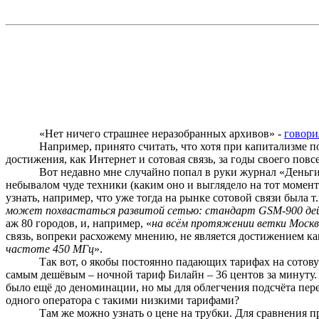
«Нет ничего страшнее
неразобранных
архивов» -
говори
Например, принято считать, что хотя при капитализме п
достижения, как Интернет и сотовая связь, за годы своего повс
Вот недавно мне случайно попал в руки журнал «Деньг
небывалом чуде техники (каким оно и выглядело на тот момент
узнать, например, что уже тогда на рынке сотовой связи была т
может похвастаться развитой сетью: стандарт
GSM
-900 д
аж 80 городов, и, например, «
на всём протяжении ветки Моск
связь, вопреки
расхожему
мнению, не является достижением капи
частоте 450 МГц
».
Так вот, о якобы постоянно падающих тарифах на сотов
самым дешёвым – ночной тариф
Билайн
– 36 центов за минуту.
было ещё до деноминации, но мы для облегчения подсчёта перев
одного оператора с такими низкими тарифами?
Там же можно узнать о цене на трубки. Для сравнения п