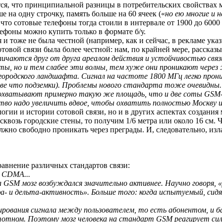
тся, что принципиальной разницы в потребительских свойствах 
е на одну строчку, память больше на 60 ячеек («
но ею многие и 
то сотовые телефоны тогда стоили в интервале от 1900 до 6000 ру
лефоны можно купить только в формате б/у.
тя и тоже не была честной (например, как и сейчас, в рекламе у
овой связи была более честной: нам, по крайней мере, рассказыв
чаются друг от друга ареалом действия и устойчивостью связи
ы, но и тем слабее эти волны, тем хуже они проникают через
 городского ландшафта. Сигнал на частоте 1800 МГц легко прони
азве что подземки). Проблемы нового стандарта тоже очевидны.
 охватывают примерно такую же площадь, что и две соты
GSM
ество надо увеличить вдвое, чтобы охватить полностью Москву
огии и истории сотовой связи, но и в других аспектах создани
возь городские стены, то получим 1/6 метра или около
16 см
. 
лжно свободно проникать через преграды. И, следовательно, из
авнение различных стандартов связи:
 CDMA...
а GSM мозг возбуждался значительно активнее. Научно говоря,
ф
а-
и дельта-активность». Больше того: когда испытуемый, сидя в 
вания сигнала между пользователем, то есть абонентом, и ба
тотном. Поэтому мозг человека на стандарт GSM реагирует сил