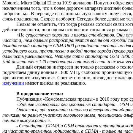
Motorola Micro Digital Elite
за 1019 долларов. Попутно объясняе
исключением того, что в более дорогом аппарате дисплей больш
вибросигнал
. В переводе на национальную валюту получается, ч
связь подешевела. Скорее наоборот. Сегодня более дешёвые те
Нельзя не отметить, что тогда реклама сотовой связи хо
действительности, но в одном отношении тогдашняя реклама сот
«
Не существует хороших и плохих стандартов. Они отли
частота, тем дальше распространяются волны от каждой сот
билайновский
стандарт
GSM
-1800 разработан специально для
устойчивую связь практически в любой точке города (кроме р
дальность уменьшается. Четыре соты стандарта
GSM
-1800
Лайн
» установил 120 передающих сот новой сети, и их колич
Данный отрывок интересен не только рассказом о технол
подсчитаем длину волны в 1800 МГц, свободно проникающую ск
«реликтового излучения». Соответственно, последнее также до
излучении
имеют шансы на реализацию.
В продолжение темы:
Публикация «Комсомольская правды» в 2010 году про ср
«
Ученые исследовали два мобильных стандарта - GSM и
Оказалось, при излучении сотового телефона стандарт
точками на разных участках головного мозга, повышалась аль
начиная возбуждаться.
- Стандарты CDMA и GSM отличаются принципом кодиро
на частотно-временном кодировании, а CDMA - только на час