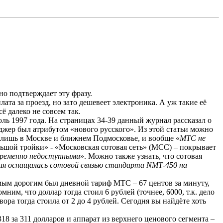
о подтверждает эту фразу.
та за проезд, но зато дешевеет электроника. А уж такие её
ё далеко не совсем так.
юль 1997 года. На страницах 34-39 данный журнал рассказал о
джер был атрибутом «нового русского». Из этой статьи можно
лишь в Москве и ближнем Подмосковье, и вообще «
МТС не
льшой тройки» - «Московская сотовая сеть» (МСС) – покрывает
временно недоступными
».
Можно также узнать, что сотовая
ия оснащалась сотовой связью стандарта
NMT
-450 на
амым дорогим был дневной тариф МТС – 67 центов за минуту,
ним, что доллар тогда стоил 6 рублей (точнее, 6000, т.к. дело
ра тогда стоила от 2 до 4 рублей. Сегодня вы найдёте хоть
318 за 311 долларов и аппарат из верхнего ценового сегмента –