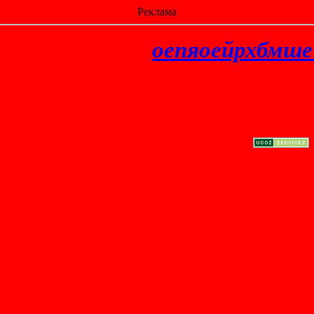
Реклама
оепяоейрхбмше