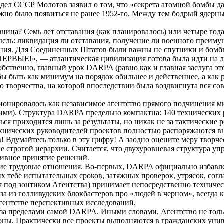
 дел СССР Молотов заявил о том, что «секрета атомной бомбы да
лжно было появиться не ранее 1952-го. Между тем бодрый ядерн
зница? Семь лет отставания (как планировалось) или четыре года
сль: ликвидация ли отставания, получение ли военного преимущ
ния. Для Соединенных Штатов были важны не спутники и бомбы,
ПЕРВЫЕ!», — атлантическая цивилизация готова была идти на 
бственно, главный урок DARPA (равно как и главная заслуга эт
бы быть как минимум на порядок обильнее и действеннее, а как
о творчества, на которой впоследствии была воздвигнута вся 
онировалось как независимое агентство прямого подчинения ми
ими). Структура DARPA предельно компактна: 140 технических 
я приходится лишь за результаты, но никак не за тактические р
 технических руководителей проектов полностью распоряжаются
 Вдумайтесь только в эту цифру! А заодно оцените меру творче
строгой иерархии. Считается, что двухуровневая структура уп
тивное принятие решений.
кие трудовые отношения. Во-первых, DARPA официально
избавл
 тебе испытательных сроков, затяжных проверок, утрясок, согл
я под зонтиком Агентства) принимает непосредственно техничес
аза из голливудских
блокбастеров
про «людей в черном», всегда
Агентстве перспективных исследований.
за пределами самой DARPA. Иными словами, Агентство не тольк
оны. Практически все проекты выполняются в гражданских унив