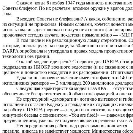
Скажем, когда 6 ноября 1947 года министр иностранных
Советы блефуют. По их расчетам, атомное оружие у врагов до
года.
Выходит, Советы не блефовали? А какая, собственно, ра
из ситуаций не приносила. Иными словами, хочется донести мы
использовались для галочки и получения сочного финансирова
продолжает сегодня звучать по-детски прямолинейно — «МЫ 
В том числе и на революционную ломку стереотипов. Со
которые, положа руку на сердце, за 50-летнюю историю могли 
DARPA опробовала и утвердила в правах модель продуктивног
технологий без границ.
О какой модели идет речь? С первого дня DARPA позици
подразделения НИОКР военного ведомства (и не связанное с н
целиком и полностью находятся в их распоряжении. Отчитыватьс
Едва ли не ключевое значение имеет тот факт, что 140
исполинских размеров — 3 миллиарда 200 миллионов долларов!
Следующая характеристика модели DARPA — отсутствие 
обеспечивает беспрепятственный обмен информацией и опера
Из структурной «демократии» логично вытекают и гиб
исполнения согласно Кодексу о гражданских служащих: никаких
на работу в DARPA (вернее — в один из проектов, находящихс
минутной беседы с
соискантом
.
«
You
are
fired
!» — знакомая фр
преувеличением, уже более полувека является реальностью в 
Непосредственная работа над проектами выполняется… 
правило, никогда не задействует мощности Министерства обор