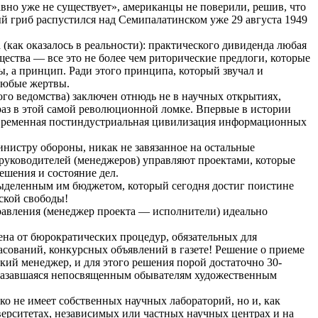
вно уже не существует», американцы не поверили, решив, что
ый гриб распустился над Семипалатинском уже 29 августа 1949
 (как оказалось в реальности): практического дивиденда любая
ества — все это не более чем риторические предлоги, которые
 а принцип. Ради этого принципа, который звучал и
любые жертвы.
ого ведомства) заключен отнюдь не в научных открытиях,
 раз в этой самой революционной ломке. Впервые в истории
современная постиндустриальная цивилизация информационных
нистру обороны, никак не завязанное на остальные
руководителей (менеджеров) управляют проектами, которые
ешения и состояние дел.
 выделенным им бюджетом, который сегодня достиг поистине
ской свободы!
равления (менеджер проекта — исполнители) идеально
ена
от бюрократических процедур, обязательных для
асований, конкурсных объявлений в газете! Решение о приеме
кий менеджер, и для этого решения порой достаточно 30-
 казавшаяся непосвященным обывателям художественным
о не имеет собственных научных лабораторий, но и, как
ерситетах, независимых или частных научных центрах и на