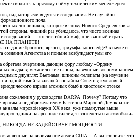
екте сводится к прямому найму техническим менеджером
ов, над которыми ведутся исследования. Не случайно
информационного поля.
военных чиновников, которые в эпоху Нового Средневековья
гой стороны, лишний раз убеждаюсь, что чисто военная
исследований — это чистейший миф, призванный играть
ТВЕ НА ПЛАНЕТЕ!
 создание броского, яркого, триумфального edge3 в науке и
та создания Агентства и поныне возбуждают умы его
она обретала очертания, дающие фору любому «Ордену
вных осадков; механические слоны, навеянные воспоминанием
оходимых джунглях Вьетнама;
шпионы-телепаты
(на изучение
и ни одной самой завалящей
гостайны
Советов; культовый
ериодического взрыва атомных бомб в хвостовом отсеке
грана сожаления у руководства DARPA. Почему? Потому что
м врагам и недоброжелателям Бастиона Мировой Демократии.
 в анналы мировой науки ХХ века: уже помянутые выше
олупроводники на арсениде галлия,
экзоскелеты
и автомобили-
О, НИКОГДА НЕ ЗАДЕЙСТВУЕТ МОЩНОСТИ
 поставленные на вооружение армии США… А вы говорите
, что