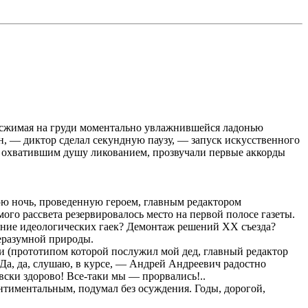
 сжимая на
груди
моментально увлажнившейся ладонью
н, — диктор сделал секундную паузу, — запуск искусственного
с охватившим душу ликованием, прозвучали первые аккорды
ю ночь, проведенную героем, главным редактором
о рассвета резервировалось место на первой полосе газеты.
вание идеологических гаек? Демонтаж решений XX съезда?
неразумной природы.
ии (прототипом которой послужил мой дед, главный редактор
Да, да, слушаю, в курсе, — Андрей Андреевич радостно
вски здорово! Все-таки мы — прорвались!..
ентиментальным, подумал без осуждения. Годы, дорогой,