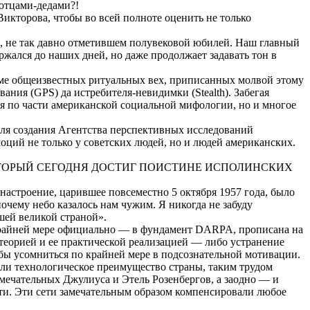
 отцами-дедами?!
Викторова, чтобы во всей полноте оценить не только
, не так давно отметившем полувековой юбилей. Наш главный
ержался до наших дней, но даже продолжает задавать тон в
роме общеизвестных ритуальных вех, приписанных молвой этому
вания (GPS) да истребителя-невидимки (
Stealth
). Забегая
я по части американской социальной мифологии, но и многое
для создания
Агентства перспективных исследований
оций не только у советских людей, но и людей американских.
ТОРЫЙ СЕГОДНЯ ДОСТИГ ПОИСТИНЕ ИСПОЛИНСКИХ
астроение, царившее повсеместно 5 октября 1957 года, было
очему небо казалось нам чужим. Я никогда не забуду
шей великой страной».
крайней
мере
официально — в фундамент DARPA, прописана на
 теорией и ее практической реализацией — либо устранение
обы
усомниться
по крайней мере в подсознательной мотивации.
али технологическое преимущество страны, таким трудом
замечательных
Джулиуса
и
Этель
Розенбергов, а заодно — и
и. Эти сети замечательным образом компенсировали любое