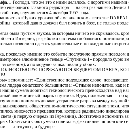
мфа… Господи, что же это с ними делалось, с дорогими нашими
тво еще одного главного редактора — на сей раз нашего Дениса 
события, случившегося 4 октября 1957 года.
аписать в «Чужих уроках» об американском агентстве DARPA1 
 войны, который давно должен был почить в
бозе
, не только прод
егда была пустым звуком, за которым ничего не скрывалось, к
й сети Интернет, разработки системы глобального позициониро
 только позволило сделать удивительные и неожиданные открыти
ика, поскольку именно это событие послужило прямым поводом 
нтиметровое алюминиевое тельце «Спутника-1» породило бурю эм
за океаном), а по модулю зашкаливали у обоих.
В ПОЛНОСТЬЮ РАСПОРЯЖАЮТСЯ БЮДЖЕТОМ DARPA, КО
В!
ры» вспоминает: «Единственное подходящее слово, передающее н
емя лидера сенатского большинства: «Отныне непонятно, как и п
я нация сумела добиться технологического превосходства над на
обидный алюминиевый шарик спутника. Идея, положенная — по 
разу можно понимать двояко: устранение разрыва между научной
проанализировать общественно-политическую ситуацию эпохи, чт
опилось множество прецедентов, которые радикально нивелиров
о света (в первую очередь из Германии). Достаточно вспомнить 
торых Советский Союз
умело
сплетал эффективные шпионские сет
ии — и текущее, и будущее.