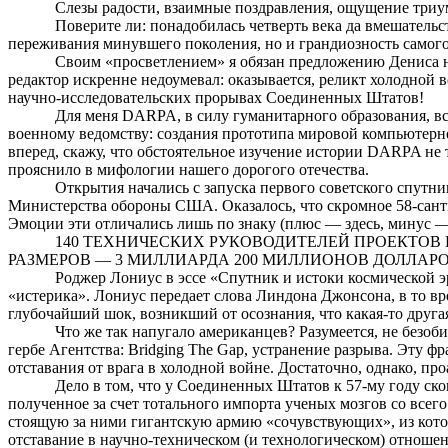
Слезы радости, взаимные поздравления, ощущение триу
Поверите ли: понадобилась четверть века да вмешательс
переживания минувшего поколения, но и грандиозность самого 
Своим «просветлением» я обязан предложению Дениса н
редактор искренне недоумевал: оказывается, реликт холодной
научно-исследовательских прорывах Соединенных Штатов!
Для меня DARPA, в силу гуманитарного образования, вс
военному ведомству: создания прототипа мировой компьютерно
вперед, скажу, что обстоятельное изучение истории DARPA не
прояснило в мифологии нашего дорогого отечества.
Открытия начались с запуска первого советского спутн
Министерства обороны США
. Оказалось, что скромное 58-са
Эмоции эти отличались лишь по знаку (плюс — здесь, минус — 
140 ТЕХНИЧЕСКИХ РУКОВОДИТЕЛЕЙ ПРОЕКТО
РАЗМЕРОВ — 3 МИЛЛИАРДА 200 МИЛЛИОНОВ ДОЛЛАРО
Роджер
Лониус
в эссе «Спутник и истоки космической э
«истерика».
Лониус
передает слова
Линдона
Джонсона, в то вр
глубочайший шок, возникший от осознания, что какая-то друга
Что же так напугало американцев? Разумеется, не без
гербе Агентства:
Bridging
The
Gap
, устранение разрыва. Эту ф
отставания от врага в холодной войне. Достаточно, однако, 
Дело в том, что у Соединенных Штатов к 57-му году ск
полученное за счет тотального импорта ученых мозгов со всег
стоящую за ними гигантскую армию «сочувствующих», из ко
отставание в научно-техническом (и технологическом) отношен