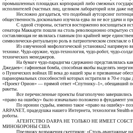
промышленных площадках корпораций либо смежных государст
исполнителей (частных лиц, целиком лабораторий или даже на
Несложно догадаться, что
подобный
аутсорсинг
потенциа
общественность досконально изучила едва ли не все удачи и 
С одной стороны, остается восторженно восхищаться и
сенатора Маккарти пошли на столь революционно открытую стр
составляющая не являлась главным (по крайней
мере
единствен
символически-ритуальную роль в патриотическом спек
Из озвученной мифологической установки
2
напрямую выт
технике. Чудо-оружие, чудо-технология, чудо-робот, чудо-солда
технических менеджеров.
На бумаге чудо-парадигма сдержанно представлялась как
Джедаев
»:
гафниевая
бомба, способная якобы выделять энерги
о Пунических войнах III века до нашей эры и призванные обе
паранормальных
способностей
которых истратили в 70-е годы 
«Проект Орион» — прямой ответ «Спутнику–1», обещавший пер
ракеты.
Все перечисленные проекты благополучно завершились 
«право на ошибку» было изначально положено в фундамент ун
По иронии судьбы, именно такое «право на ошибку» п
ARPANET, прадедушка нашего Интернета, технология Stealth-н
роботы.
АГЕНТСТВО DARPA НЕ ТОЛЬКО НЕ ИМЕЕТ СОБС
МИНОБОРОНЫ США
Предвижу возражения скептиков: «Столь
авантажные на