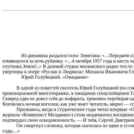
Из динамика раздался голос Левитана: «…Передаем 
измявшуюся за ночь рубашку. «…4 октября 1957 года в шесть ч
спутника Земли!..» В далекой студии московского радио что-т
увертюры к опере «Руслан и Людмила» Михаила Ивановича Гл
Юрий Голубицкий. «Ожидание»
В одной из повестей писатель Юрий Голубицкий (по со
провинциальной многотиражки, в ожидании
спецсообщения
ТА
Главред
едва не довел себя до инфаркта, тревожно перебирая 
Кончилась
ночная
вигилия
, как уже знает читатель, мирно — 
Признаюсь, когда в студенческие годы читал впервые «
журнала «Коммунист Молдавии») столь неадекватно воспринял, 
подтвердил свою осведомленность. — И тебя, Сергей Дмитрие
Он
сморгнул
слезинку, которая скатилась по щеке в уго
годы…»