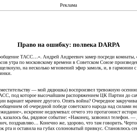
Реклама
Право на ошибку: полвека DARPA
сообщение ТАСС…». Андрей Андреевич замер посреди комнаты,
асов утра по московскому времени в Советском Союзе произведе
о щелкнуло,
на
несколько
мгновений
эфир замолк, и, в гармонии 
инки.
вместительству — мой дядюшка) воспроизвел тревожную осенню
СС, под которое высочайшим распоряжением ЦК Партии до самог
один вариант мрачнее другого. Опять война? Очередное закручи
сообщением об очередной победе советского народа над силами 
Ожидание», искренне недоумевал: отчего это протагонист истор
казалось бы, рядовое событие: «Наконец, зазвонил телефон. — 
вич,
поздравляю
… Конечно же, здорово, что там говорить. Черто
лок рта и оставила на губах солоноватый привкус. Становлюсь с