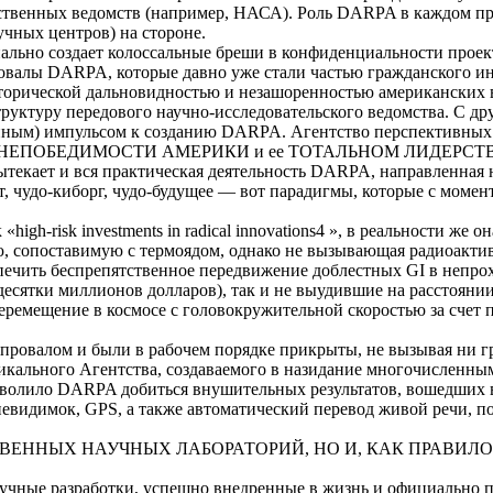
венных ведомств (например, НАСА). Роль DARPA в каждом про
учных центров) на стороне.
льно создает колоссальные бреши в конфиденциальности проект
провалы DARPA, которые давно уже стали частью гражданского 
сторической дальновидностью и
незашоренностью
американских 
уктуру передового научно-исследовательского ведомства. С дру
ным) импульсом к созданию DARPA. Агентство перспективных 
такле о НЕПОБЕДИМОСТИ АМЕРИКИ и ее ТОТАЛЬНОМ ЛИДЕРС
екает и вся практическая деятельность DARPA, направленная на
т,
чудо-киборг
, чудо-будущее — вот парадигмы, которые с момен
 «
high-risk
investments
in
radical
innovations4 », в реальности же 
ю, сопоставимую с
термоядом
, однако не вызывающая радиоакти
спечить беспрепятственное передвижение доблестных GI в непр
десятки миллионов долларов), так и не выудившие на расстояни
емещение в космосе с головокружительной скоростью за счет п
провалом и были в рабочем порядке прикрыты, не вызывая ни 
икального Агентства, создаваемого в назидание многочисленны
озволило DARPA добиться внушительных результатов, вошедших
евидимок, GPS, а также автоматический перевод живой речи, п
ТВЕННЫХ НАУЧНЫХ ЛАБОРАТОРИЙ, НО И, КАК ПРАВИЛ
учные разработки, успешно внедренные в жизнь и официально