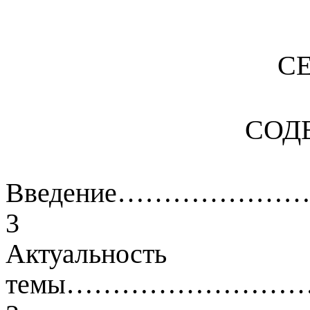
С
СОД
Введение…………
3
Актуальность
темы…………………