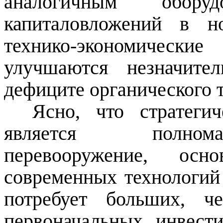
аналогичным обору
капиталовложений в н
технико-экономические
улучшаются незначите
дефиците органического 
Ясно, что стратеги
является полнома
перевооружение, осн
современных технологий
потребует больших, ч
первоначальных инвест