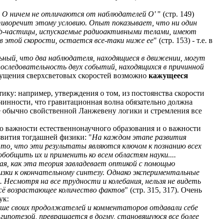
ли О ничем не отличаются от наблюдателей О'
" (стр. 149)
тиворечит этому условию. Опыт показывает, что ни один
b
-частицы, испускаемые радиоактивными телами, имеют
в этой скорости, остается все-таки ниже ее
" (стр. 153) - т.е. в
ьный, что два наблюдателя, находящиеся в движении, могут
 последовательность двух событий, находящихся в причинной
допущения сверхсветовых скоростей возможно
кажущееся
тику: например, утверждения о том, из постоянства скорости
ичинности, что гравитационная волна обязательно должна
не обычно свойственной Ланжевену логики и стремления все
 о важности естественнонаучного образования и о важности
звития тогдашней физики: "
На каждом этапе развития
в то, что эти результаты являются ключом к познанию всех
общить их и применить ко всем областям науки....
ая, как эта теория завладевает оптикой с помощью
зки к окончательному синтезу. Однако экспериментальные
. Несмотря на все трудности и колебания, нельзя не видеть
всё возрастающее количество фактов
" (стр. 315, 317). Очень
ук:
учше своих продолжателей и комментаторов отдавали себе
гипотезой, превращается в догму, становящуюся все более