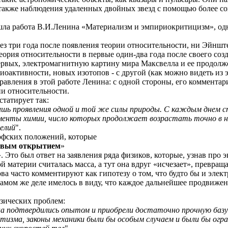
 также наблюдения удаленных двойных звезд с помощью более с
ышла работа В.И.Ленина «Материализм и эмпириокритицизм», одн
рез три года после появления теории относительности, ни Эйншт
теория относительности в первые один-два года после своего со
-первых, электромагнитную картину мира Максвелла и ее продол
иоактивности, новых изотопов - с другой (как можно видеть из 
равления в этой работе Ленина: с одной стороны, его комментар
и относительности.
татирует так:
ишь проявления одной и той же силы природы. С каждым днем ст
менты химии, число которых продолжает возрастать точно в 
елий
".
офских положений, которые
новым открытием
»
». Это был ответ на заявления ряда физиков, которые, узнав про 
 материи считалась масса, а тут она вдруг «исчезает», превраща
ова часто комментируют как гипотезу о том, что будто бы и элект
а самом же деле имелось в виду, что каждое дальнейшее продвиж
зических проблем:
а подтвердились опытом и приобрели достаточно прочную базу
етизма, законы механики были бы особым случаем и были бы ог