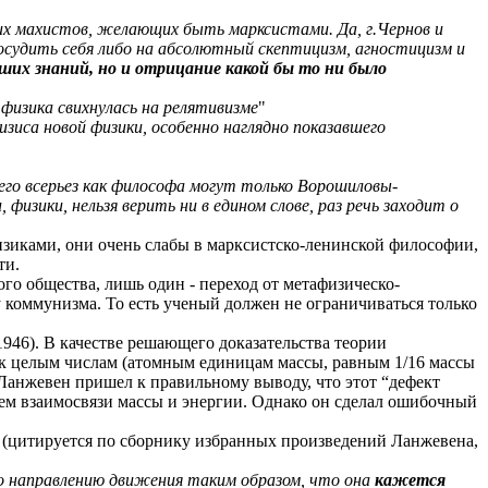
их махистов, желающих быть марксистами. Да, г.Чернов и
судить себя либо на абсолютный скептицизм, агностицизм и
ших знаний, но и отрицание какой бы то ни было
 физика свихнулась на релятивизме
"
зиса новой физики, особенно наглядно показавшего
го всерьез как философа могут только Ворошиловы-
изики, нельзя верить ни в едином слове, раз речь заходит о
зиками, они очень слабы в марксистско-ленинской философии,
ти.
го общества, лишь один - переход от метафизическо-
у коммунизма. То есть ученый должен не ограничиваться только
946). В качестве решающего доказательства теории
и к целым числам (атомным единицам массы, равным 1/16 массы
. Ланжевен пришел к правильному выводу, что этот “дефект
ем взаимосвязи массы и энергии. Однако он сделал ошибочный
в (цитируется по сборнику избранных произведений Ланжевена,
по направлению движения таким образом, что она
кажется