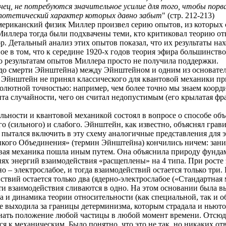
конец, не потребуются значительное усилие для того, чтобы по
гипотетический характер которых давно забыт
" (стр. 212-213)
американский физик Миллер произвел серию опытов, из которых 
иллера тогда были подхвачены теми, кто критиковал теорию отн
. Детальный анализ этих опытов показал, что их результаты на
ое в том, что к середине 1920-х годов теория эфира большинств
о результатам опытов Миллера просто не получила поддержки.
ть до смерти Эйнштейна) между Эйнштейном и одним из основат
то Эйнштейн не принял классического для квантовой механики п
олютной точностью: например, чем более точно мы знаем коорди
а случайности, чего он считал недопустимым (его крылатая фраза
льности и квантовой механикой состоял в вопросе о способе 
о (сильного) и слабого. Эйнштейн, как известно, объяснял грав
пытался включить в эту схему аналогичные представления для 
икого Объединения» (термин Эйнштейна) кончились ничем: зани
товая механика пошла иным путем. Она объяснила природу фунд
ях энергий взаимодействия «расщеплены» на 4 типа. При росте
 – электрослабое, и тогда взаимодействий остается только три.
йствий остается только два (ядерно-электрослабое («Стандартная
ти взаимодействия сливаются в одно. На этом основании была в
 и динамика теории относительности (как специальной, так и 
е выходила за границы детерминизма, которым страдала и ньюто
знать положение любой частицы в любой момент времени. Отсюда
ся к механическим. Было понятно, что это не так, но никаких от