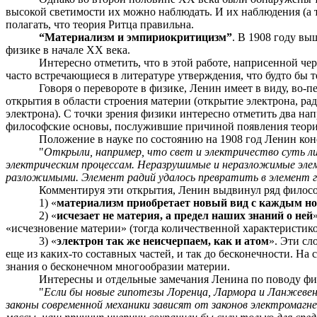
высокой светимости их можно наблюдать. И их наблюдения (а
полагать, что теория Ритца правильна.
“Материализм и эмпириокритицизм”
. В 1908 году в
физике в начале ХХ века.
Интересно отметить, что в этой работе, наприсенной че
часто встречающиеся в литературе утверждения, что будто бы 
Говоря о перевороте в физике, Ленин имеет в виду, во
открытия в области строения материи (открытие электрона, рад
электрона). С точки зрения физики интересно отметить два нап
философские основы, послужившие причиной появления теори
Положение в науке по состоянию на 1908 год Ленин конс
"
Открыли, например, что свет и электричество суть л
электрическим процессам. Неразрушимые и неразложимые эле
разложимыми. Элемент радий удалось превратить в элемент г
Комментируя эти открытия, Ленин выдвинул ряд филос
1) «
материализм приобретает новый вид с каждым 
2) «
исчезает не материя, а предел наших знаний о ней
«исчезновение материи» (тогда количественной характеристикой
3) «
электрон так же неисчерпаем, как и атом
». Эти сл
еще из каких-то составных частей, и так до бесконечности. Н
знания о бесконечном многообразии материи.
Интересны и отдельные замечания Ленина по поводу фи
"
Если бы новые гипотезы Лоренца, Лармора и Ланжевен
законы современной механики зависят от законов электромагн