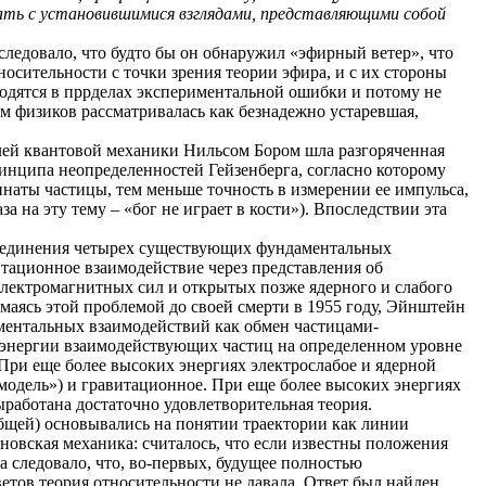
рвать с установившимися взглядами, представляющими собой
следовало, что будто бы он обнаружил «эфирный ветер», что
осительности с точки зрения теории эфира, и с их стороны
ходятся в пррделах экспериментальной ошибки и потому не
ом физиков рассматривалась как безнадежно устаревшая,
елей квантовой механики Нильсом Бором шла разгоряченная
ринципа неопределенностей Гейзенберга, согласно которому
наты частицы, тем меньше точность в измерении ее импульса,
 на эту тему – «бог не играет в кости»). Впоследствии эта
объединения четырех существующих фундаментальных
итационное взаимодействие через представления об
электромагнитных сил и открытых позже ядерного и слабого
маясь этой проблемой до своей смерти в 1955 году, Эйнштейн
аментальных взаимодействий как обмен частицами-
 энергии взаимодействующих частиц на определенном уровне
 При еще более высоких энергиях электрослабое и ядерной
 модель») и гравитационное. При еще более высоких энергиях
ыработана достаточно удовлетворительная теория.
общей) основывались на понятии траектории как линии
новская механика: считалось, что если известны положения
 следовало, что, во-первых, будущее полностью
ветов теория относительности не давала. Ответ был найден