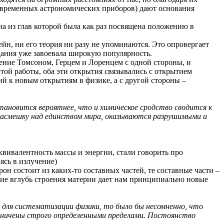
овременных астрономических приборов) дают основания
а из глав которой была как раз посвящена положению в
ейн, ни его теория ни разу не упоминаются. Это опровергает
здания уже завоевала широкую популярность.
жение Томсоном, Герцем и Лоренцем с одной стороны, и
этой работы, оба эти открытия связывались с открытием
ий к новым открытиям в физике, а с другой стороны –
ановится вероятнее, что и химическое сродство сводится к
насмешку над единством мира, оказываются разрушимыми и
эквивалентность массы и энергии, стали говорить про
ясь в излучение)
рон состоит из каких-то составных частей, те составные части –
ение вглубь строения материи дает нам принципиально новые
 для систематизации физики, то было бы несомненно, что
раничены строго определенными пределами. Постоянство