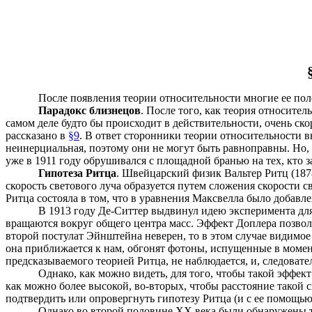
После появления теории относительности многие ее пол
Парадокс близнецов
. После того, как теория относит
самом деле будто бы происходит в действительности, очень ск
рассказано в
§9
. В ответ сторонники теории относительности в
неинерциальная, поэтому они не могут быть равноправны. Но,
уже в 1911 году обрушивался с площадной бранью на тех, кто з
Гипотеза Ритца
. Швейцарский физик Вальтер Ритц (1878
скорость светового луча образуется путем сложения скорости с
Ритца состояла в том, что в уравнения Максвелла было добавле
В 1913 году Де-Ситтер выдвинул идею эксперимента для
вращаются вокруг общего центра масс. Эффект Доплера позволяе
второй постулат Эйнштейна неверен, то в этом случае видимое 
она приближается к нам, обгонят фотоны, испущенные в момен
предсказываемого теорией Ритца, не наблюдается, и, следовател
Однако, как можно видеть, для того, чтобы такой эффек
как можно более высокой, во-вторых, чтобы расстояние такой
подтвердить или опровергнуть гипотезу Ритца (и с ее помощь
Однако во второй половине ХХ века были обнаружены та