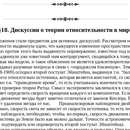
§18. Дискуссии о теории относительности в мир
ожения стали предметом для активных дискуссий. Рассмотрим о
ельности выдвинула идею, что кажущееся изменение пространств
оро против этого было выдвинуто опровержение, известное под 
ыдвинули уже известный нам контраргумент, сводящийся к тому, ч
 как мы видели, и такое объяснение не является удовлетворите
адавал разумные вопросы в связи с «парадоксом близнецов». Тем
-1909) оспорил второй постулат Эйнштейна, выдвинув т.н. “бал
вета относительно источника, которая является константой, со с
но т.н. “приведенное время”, то есть учитывалась конечность с
 проверки теории Ритца. Смысл эксперимента заключался в сле
т определить скорость вращения каждого из компонентов. Если с
движение звезды будет заметно отличаться от законов Кеплера. 
т удаления звезды от нас.
Проанализировав наблюдения двойн
ьно, скорость света не зависит от скорости источника, то есть 
т наблюдался, необходимо, чтобы, во-первых, скорость движени
 системы до Земли было как можно дальше. Точности астрономич
ю подтвердить или опровергнуть второй постулат Эйнштейна).
кие астрономические объекты, как квазары и пульсары. Они нах