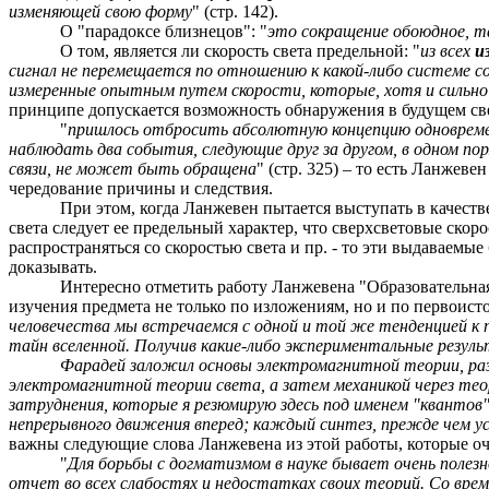
изменяющей свою форму
" (стр. 142).
О "парадоксе близнецов": "
это сокращение обоюдное, т
О том, является ли скорость света предельной: "
из всех
и
сигнал не перемещается по отношению к какой-либо системе 
измеренные опытным путем скорости, которые, хотя и сильно
принципе допускается возможность обнаружения в будущем св
"
пришлось отбросить абсолютную концепцию одновремен
наблюдать два события, следующие друг за другом, в одном по
связи, не может быть обращена
" (стр. 325) – то есть Ланжев
чередование причины и следствия.
При этом, когда Ланжевен пытается выступать в качеств
света следует ее предельный характер, что сверхсветовые ско
распространяться со скоростью света и пр. - то эти выдаваем
доказывать.
Интересно отметить работу Ланжевена "Образовательная
изучения предмета не только по изложениям, но и по первоист
человечества мы встречаемся с одной и той же тенденцией к 
тайн вселенной. Получив какие-либо экспериментальные резул
Фарадей заложил основы электромагнитной теории, раз
электромагнитной теории света, а затем механикой через те
затруднения, которые я резюмирую здесь под именем "квантов",
непрерывного движения вперед; каждый синтез, прежде чем у
важны следующие слова Ланжевена из этой работы, которые оче
"
Для борьбы с догматизмом в науке бывает очень полез
отчет во всех слабостях и недостатках своих теорий. Со врем