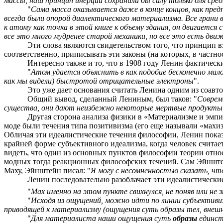
массы, наш принцип инерции сохранили бы силу только для сре
"
Сама масса оказывается даже в конце концов, как пре
всегда были опорой диалектического материализма. Все гран
к атому как точка в этой книге к объему здания, он двигается
все это много мудренее старой механики, но все это есть дви
Эти слова являются свидетельством того, что принцип в
соответственно, приписывать эти законы (на которых, в частнос
Интересно также и то, что в 1908 году Ленин фактическ
"
Атом удается объяснить в как подобие бесконечно мал
как мы видели) быстротой отрицательные электроны
".
Это уже дает основания считать Ленина одним из соавт
Общий вывод, сделанный Лениным, был таков: "
Соврем
существа, они дают неизбежно некоторые мертвые продукты,
Другая сторона анализа физики в «Материализме и эмпи
моде были течения типа позитивизма (его еще называли «мах
Обличая эти идеалистические течения философии, Ленин показал
крайней форме субъективного идеализма, когда человек считает,
видеть, что один из основных пунктов философии теории относ
модных тогда реакционных философских течений. Сам Эйнштей
Маху, Эйнштейн писал: "
Я могу с несомненностью сказать, чт
Ленин последовательно разоблачает эти идеалистические
"
Мах именно на этом пункте свихнулся, не поняв или н
"
Исходя из ощущений, можно идти по линии субъективиз
приводящей к материализму (ощущения суть образы тел, внешн
"
Для материалиста наши ощущения суть
образы
единств