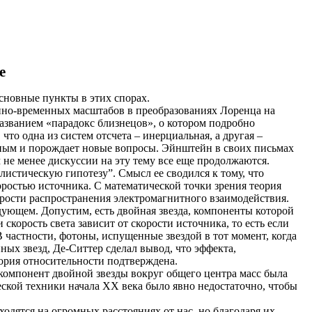
е
сновные пункты в этих спорах.
енно-временных масштабов в преобразованиях Лоренца на
названием «парадокс близнецов», о котором подробно
то одна из систем отсчета – инерциальная, а другая –
льным и порождает новые вопросы. Эйнштейн в своих письмах
 не менее дискуссии на эту тему все еще продолжаются.
листическую гипотезу”. Смысл ее сводился к тому, что
коростью источника. С математической точки зрения теория
корости распространения электромагнитного взаимодействия.
дующем. Допустим, есть двойная звезда, компоненты которой
корость света зависит от скорости источника, то есть если
В частности, фотоны, испущенные звездой в тот момент, когда
ых звезд, Де-Ситтер сделал вывод, что эффекта,
теория относительности подтверждена.
я компонент двойной звезды вокруг общего центра масс была
еской техники начала ХХ века было явно недостаточно, чтобы
одятся на огромных расстояниях от нас, но благодаря их