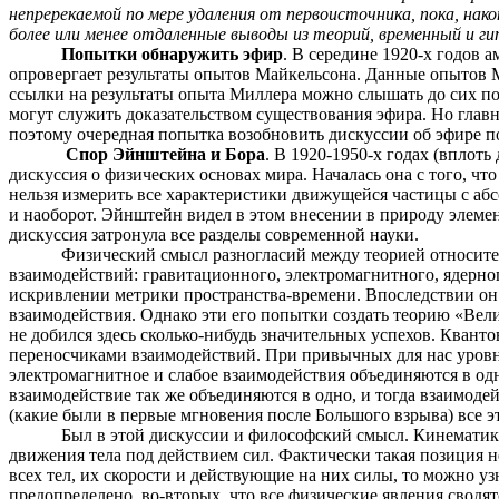
непререкаемой по мере удаления от первоисточника, пока, на
более или менее отдаленные выводы из теорий, временный и 
Попытки обнаружить эфир
. В середине 1920-х годов 
опровергает результаты опытов Майкельсона. Данные опытов М
ссылки на результаты опыта Миллера можно слышать до сих пор
могут служить доказательством существования эфира. Но главн
поэтому очередная попытка возобновить дискуссии об эфире п
Спор Эйнштейна и Бора
. В 1920-1950-х годах (впло
дискуссия о физических основах мира. Началась она с того, ч
нельзя измерить все характеристики движущейся частицы с абс
и наоборот. Эйнштейн видел в этом внесении в природу элемент
дискуссия затронула все разделы современной науки.
Физический смысл разногласий между теорией относите
взаимодействий: гравитационного, электромагнитного, ядерног
искривлении метрики пространства-времени. Впоследствии он 
взаимодействия. Однако эти его попытки создать теорию «Вел
не добился здесь сколько-нибудь значительных успехов. Кван
переносчиками взаимодействий. При привычных для нас уровн
электромагнитное и слабое взаимодействия объединяются в одно
взаимодействие так же объединяются в одно, и тогда взаимоде
(какие были в первые мгновения после Большого взрыва) все э
Был в этой дискуссии и философский смысл. Кинематика
движения тела под действием сил. Фактически такая позиция н
всех тел, их скорости и действующие на них силы, то можно у
предопределено, во-вторых, что все физические явления сводят