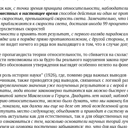
ак как, с точки зрения принципа относительности, наблюдате
звестных в настоящее время
способов действия ни один не про
со скоростью, превышающей скорость света. Замечательно, что
 приближаются к скорости света, достигая иногда 99 проценто
ерхсветовых скоростей
ности и принять тот результат, с первого взгляда парадоксал
рядке или в порядке прямо противоположном, с другой стороны,
ен не видит ничего из ряда вон выходящего в том, что в случае 
е пропагандиста теории относительности, то сбивается на схолас
рости невозможны из-за будто бы реального нарушения закона пр
ые без обоснования утверждения выглядят особенно нелепо на фо
 роль истории науки" (1926), где, помимо ряда важных выводов
очникам, также приводятся ряд выводов, связанных с логикой ра
преувеличению значения уже полученных результатов и с верой 
ьтаты, люди вполне закономерно пытаются как можно быстрее об
витой затем Максвеллом и Герцем. Двадцать лет назад, наблюд
орию относительности, можно было думать, что мы наконец бли
 показали, как далеки мы еще на деле от этой вожделенной цели
ступить место следующему, объединяет и приводит в систему 
нь актуальны как для естественных, так и для общественных на
но ознакомиться с тем, насколько основатели научных теорий л
енем их оговорки постепенно забываются; то, что для них было 