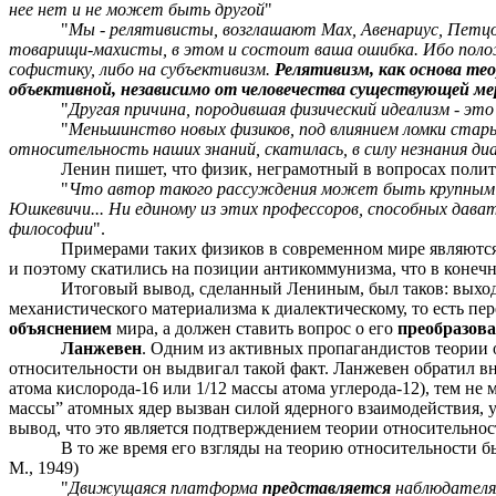
нее нет и не может быть другой
"
"
Мы - релятивисты, возглашают Мах, Авенариус, Петцо
товарищи-махисты, в этом и состоит ваша ошибка. Ибо полож
софистику, либо на субъективизм.
Релятивизм, как основа те
объективной, независимо от человечества существующей ме
"
Другая причина, породившая физический идеализм - это
"
Меньшинство новых физиков, под влиянием ломки стары
относительность наших знаний, скатилась, в силу незнания диа
Ленин пишет, что физик, неграмотный в вопросах полит
"
Что автор такого рассуждения может быть крупным фи
Юшкевичи... Ни единому из этих профессоров, способных давать
философии
".
Примерами таких физиков в современном мире являются
и поэтому скатились на позиции антикоммунизма, что в конечно
Итоговый вывод, сделанный Лениным, был таков: выход 
механистического материализма к диалектическому, то есть пе
объяснением
мира, а должен ставить вопрос о его
преобразов
Ланжевен
. Одним из активных пропагандистов теории 
относительности он выдвигал такой факт. Ланжевен обратил вн
атома кислорода-16 или 1/12 массы атома углерода-12), тем не
массы” атомных ядер вызван силой ядерного взаимодействия, 
вывод, что это является подтверждением теории относительнос
В то же время его взгляды на теорию относительности 
М., 1949)
"
Движущаяся платформа
представляется
наблюдателям