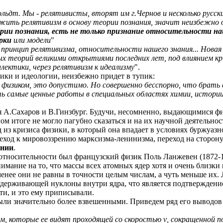
льдт. Мы - релятивисты, вторят им г.Чернов и несколько русск
ить релятивизм в основу теории познания, значит неизбежно о
ории познания, есть не только признание относительности на
рки
или модели
"
 принцип релятивизма, относительности нашего знания... Новая
х теорий великими открытиями последних лет, под влиянием кри
лектики, через релятивизм к идеализму
".
ики и идеологии, неизбежно придет в тупик:
зиком, это допустимо. Но совершенно бесспорно, что брать е
 самые ценные работы в специальных областях химии, истории, ф
 А.Сахаров и В.Гинзбург. Будучи, несомненно, выдающимися фи
м итоге не могло пагубно сказаться и на их научной деятельнос
из кризиса физики, в который она впадает в условиях буржуазно
реход к мировоззрению марксизма-ленинизма, переход на сторон
ании
.
относительности был французский физик Поль Ланжевен (1872-1
имание на то, что массы всех атомных ядер хотя и очень близк
 менее они не равны в точности целым числам, а чуть меньше их
удерживающей нуклоны внутри ядра, что является подтверждени
ти, и это ему приписывали.
были значительно более взвешенными. Приведем ряд его выводо
, которые ее видят проходящей со скоростью
v
, сокращенной 