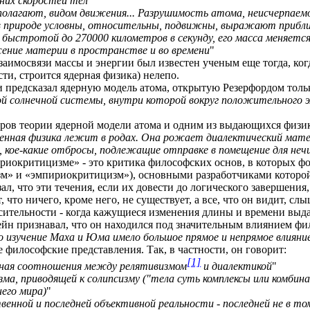
дних скоростей тел
"
дполагают, видом движения... Разрушимость атома, неисчерпаем
и в природе условны, относительны, подвижны, выражают прибл
 с быстротой до 270000 километров в секунду, его масса меняетс
жение материи в пространстве и во времени
"
заимосвязи массы и энергии был известен ученым еще тогда, когд
ти, строится ядерная физика) нелепо.
и предсказал ядерную модель атома, открытую Резерфордом только
ой солнечной системы, внутри которой вокруг положительного э
оров теории ядерной модели атома и одним из выдающихся физи
енная физика лежит в родах. Она рожает диалектический мате
 кое-какие отбросы, подлежащие отправке в помещение для не
риокритицизме» - это критика философских основ, в которых фо
изм» и «эмпириокритицизм»), основными разработчиками котор
, что эти течения, если их довести до логического завершения,
 что ничего, кроме него, не существует, а все, что он видит, с
ительности - когда кажущиеся изменения длины и времени выдаю
н признавал, что он находился под значительным влиянием фило
о изучение Маха и Юма имело большое прямое и непрямое влияни
 философские представления. Так, в частности, он говорит:
[1]
е зная соотношения между релятивизмом
и диалектикой
"
ма, приводящей к солипсизму ("тела суть комплексы или комбин
его мира)
"
енной и последней объективной реальности - последней не в том