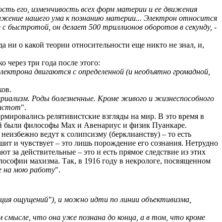
ость его, изменчивость всех форм материи и ее движения
ижение нашего ума к познанию материи... Электрон относится
я с быстротой, он делает 500 триллионов оборотов в секунду, -
а ни о какой теории относительности еще никто не знал, и,
 через три года после этого:
лектрона двигаются с определенной (и необъятно громадной,
ков.
риализм. Роды болезненные. Кроме живого и жизнеспособного
чистот
".
рмировались релятивистские взгляды на мир. В это время в
ой были философы Мах и Авенариус и физик Пуанкаре.
 неизбежно ведут к солипсизму (берклианству) – то есть
лышит и чувствует – это лишь порождение его сознания. Нетрудно
т за действительные – это и есть прямое следствие из этих
софии махизма. Так, в 1916 году в некрологе, посвященном
е на мою работу
".
ация ощущений"), и можно идти по линии объективизма,
 смысле, что она уже познана до конца, а в том, что кроме