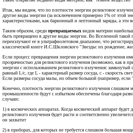
Итак, мы видим, что по плотности энергии реликтовое излучен
другие виды энергии (за исключением примерно 1% от этой эн
характеристиками, как барионный и лептонный заряды, а эти
Таким образом, среди
превращаемых
видов материи наибольше
быть превращено в другие виды энергии. Во Вселенной такой 
переизлучают
ее в ультрафиолетовом диапазоне, что регистрир
классической книге И.С.Шкловского "Звезды: их рождение, жиз
Если процесс превращения энергии реликтового излучения имее
прозрачностью для реликтового излучения (возможно, как в прир
энергии с использованием реликтового излучения: замкнутый с
равный L/
c
, где L - характерный размер
сосуда,
c
- скорость све
Если размеры сосуда малы, но объем большой (например, если 
Конечно, плотность энергии реликтового излучения слишком
промышленности будут с избытком обеспечены благодаря разви
случаях:
1) в космических аппаратах.
Когда космический аппарат будет д
реликтового излучения будет расти и
соответсвенно
увеличится
он захватит
2) в приборах, для которых не требуется слишком большая мощ