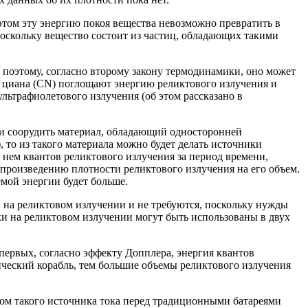
 этом эту энергию покоя вещества невозможно превратить в
поскольку вещество состоит из частиц, обладающих такими
 поэтому, согласно второму закону термодинамики, оно может
ы циана (CN) поглощают энергию реликтового излучения и
ультрафиолетового излучения (об этом рассказано в
и соорудить материал, обладающий односторонней
, то из такого материала можно будет делать источники
в нем квантов реликтового излучения за период времени,
ая произведению плотности реликтового излучения на его объем.
емой энергии будет больше.
и
на реликтовом излучении и не требуются, поскольку нужды
и на реликтовом излучении могут быть использованы в двух
о-первых, согласно эффекту
Допплера
, энергия квантов
ический корабль, тем большие объемы реликтового излучения
вом такого источника тока перед традиционными батареями