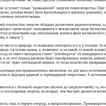
ие уступает только "размазанной" энергии покоя вещества. При
ергии, которая может быть высвобождена в ядерных реакциях), 
 величины неуничтожимы.
й плотностью энергии обладает реликтовое радиоизлучение, и,
процесс происходит: находящиеся в межзвездной среде молекул
уется астрономами как спектральная линия в фоне космического 
нь и смерть").
т место в природе, то возможно повторить его и в технике.
Есл
оде, на основе циана, а, возможно, и на какой-то новой основе)
осуд из такого материала станет "освободится" от находящихся 
та, и за этот период времени будет преобразована энергия, равн
"сосуд" будет нитевидной
вормы
), то тогда количество превраща
 маленькая для промышленных масштабов, но
для
здесь
источник
тию в будущем ядерной и термоядерной энергетики. А источник
вигаться с большой скоростью (вплоть до сверхсветовой), то, в
 и поглощаемая энергия, во-вторых, чем быстрее движется косм
ность тока, в первую очередь, в микроэлектронике. Преимущест