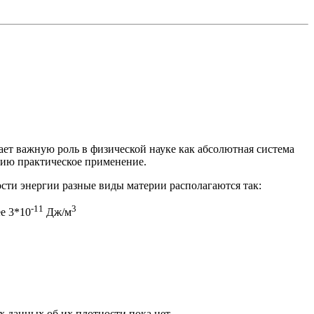
ает важную роль в физической науке как абсолютная система
нию практическое применение.
сти энергии разные виды материи располагаются так:
-11
3
ее 3*10
Дж/м
х данных об их плотности пока нет.