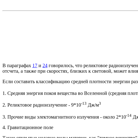
В параграфах
17
и
24
говорилось, что реликтовое радиоизлучен
отсчета, а также при скоростях, близких к световой, может вл
Если составить классификацию средней плотности энергии раз
1. Средняя энергия покоя вещества во Вселенной (средняя плот
-13
3
2. Реликтовое радиоизлучение - 9*10
Дж/м
-14
3. Прочие виды
электомагнитного
излучения - около 2*10
Дж
4. Гравитационное поле
Такие открытые недавно виды материи, как "темное вещество" 