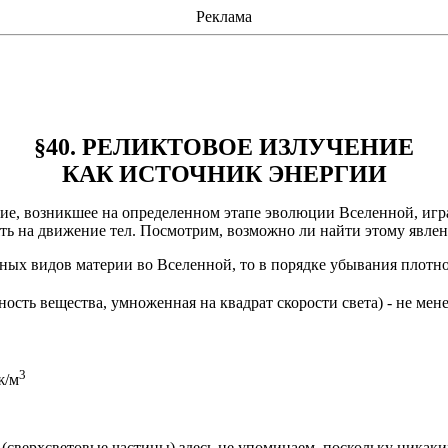
Реклама
§40. РЕЛИКТОВОЕ ИЗЛУЧЕНИЕ
КАК ИСТОЧНИК ЭНЕРГИИ
ие, возникшее на определенном этапе эволюции Вселенной, игр
иять на движение тел. Посмотрим,
возможно
ли найти этому явле
ных видов материи во Вселенной, то в порядке убывания плотно
ность вещества, умноженная на квадрат скорости света) - не мен
3
/м
(сверхсветовые частицы) здесь не упоминаем, поскольку никаки