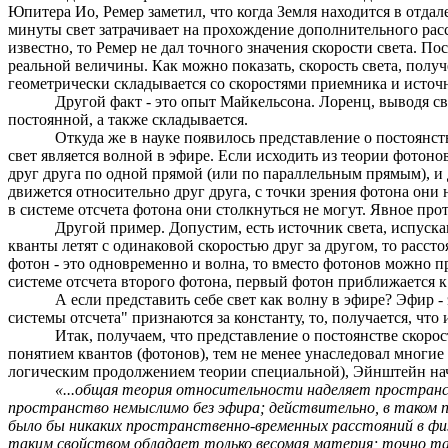
Юпитера Ио,
Ремер
заметил, что когда Земля находится в отда
минуты свет затрачивает на прохождение дополнительного рас
известно, то
Ремер
не дал точного значения скорости света. Пос
реальной величины. Как можно показать, скорость света, полу
геометрически складывается со скоростями приемника и источ
Другой факт - это опыт Майкельсона. Лоренц, выводя св
постоянной, а также складывается.
Откуда же в науке появилось представление о постоянст
свет является волной в эфире. Если исходить из теории фотоно
друг друга по одной прямой (или по параллельным прямым), и
движется относительно друг друга, с точки зрения фотона они
в системе отсчета фотона они столкнуться не могут. Явное про
Другой пример. Допустим, есть источник света, испуска
кванты летят с одинаковой скоростью друг за другом, то расс
фотон - это одновременно и волна, то вместо фотонов можно пр
системе отсчета второго фотона, первый фотон приближается к
А если представить себе свет как волну в эфире? Эфир -
системы отсчета" признаются за константу, то, получается, что 
Итак, получаем, что представление о постоянстве скоро
понятием квантов (фотонов), тем не
менее
унаследовал многие 
логическим продолжением теории специальной), Эйнштейн нач
«...общая теория относительности наделяет простран
пространство немыслимо без эфира; действительно, в таком 
было бы никаких пространственно-временных расстояний в физ
таким свойством обладает только весомая материя; точно та