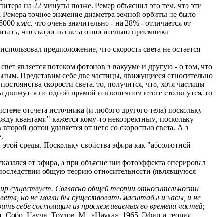
Юпитера на 22 минуты позже.
Ремер
объяснил это тем, что эти
а
Ремера
точное значение диаметра земной орбиты не было
00 км/с, что очень значительно - на 28% - отличается от
читать, что скорость света относительно приемника
использовал предположение, что скорость света не остается
 свет является потоком фотонов в вакууме и другую - о том, что
льным.
Представим себе две частицы, движущиеся относительно
остоянства скорости света, то, получится, что, хотя частицы
ы движутся по одной прямой и в конечном итоге столкнутся, то
стеме отсчета источника (и любого другого тела) поскольку
между квантами" кажется кому-то некорректным, поскольку
 второй фотон удаляется от него со скоростью света. А в
.
ми этой среды. Поскольку свойства эфира как "абсолютной
тказался от эфира, а при объяснении фотоэффекта оперировал
 впоследствии общую теорию относительности (являвшуюся
эфир существует. Согласно общей теории относительности
вета, но не могли бы существовать масштабы и часы, и не
вить себе состоящим из прослеживаемых во времени частей;
.
Собр.
Научн
. Трудов. М., «Наука», 1965. Эфир и теория