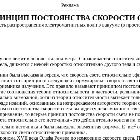
Реклама
ПРИНЦИП ПОСТОЯНСТВА СКОРОСТИ 
ть распространения электромагнитных волн в вакууме (в просто
у оно лежит в основе эталона метра. Спрашивается: относительно
ла, движется с некоей скоростью относительно другого тела и
с
ики была высказана версия, что скорость света относительно эф
ранил этот принцип в следующей формулировке: скорость света 
приемника излучения. Это правило называют принципом постоян
ие соотношения теории относительности, в частности, релятиви
ально возможной, хотя из теории относительности вытекает толь
яде изданий, основанных на непререкаемом авторитете теории от
ом из постоянства скорости света выводится невозможность свер
признание, то всерьез принцип постоянства скорости света не 
вета относительно его источника - это действительно константа
2
сительно источника и была выведена знаменитая формула E=mc
о
корости света относительно приемника.
стронома XVII века
Олафа
Ремера
по измерению скорости света. 