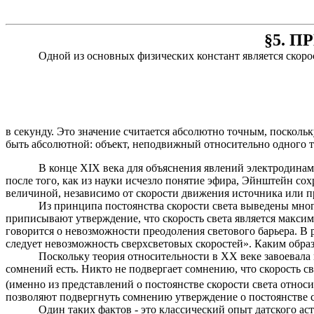
§5. 
Одной из основных физических констант является скорос
в секунду. Это значение считается абсолютно точным, поскольк
быть абсолютной: объект, неподвижный относительно одного те
В конце XIX века для объяснения явлений электродинам
после того
,
как из науки исчезло понятие эфира, Эйнштейн сох
величиной, независимо от скорости движения источника или 
Из принципа постоянства скорости света выведены мног
приписывают утверждение, что скорость света является максим
говорится о невозможности преодоления светового барьера. В р
следует невозможность сверхсветовых скоростей». Каким образ
Поскольку теория относительности в ХХ веке завоевала 
сомнений есть.
Никто не подвергает сомнению, что скорость с
(именно из представлений о постоянстве скорости света отно
позволяют подвергнуть сомнению утверждение о постоянстве с
Один таких фактов - это классический опыт датского а