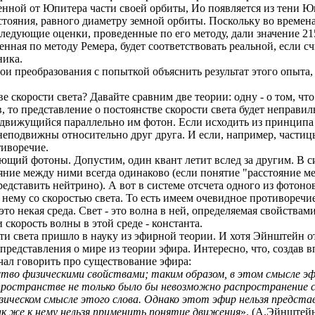
ленной от Юпитера части своей орбиты, Ио появляется из тени 
стояния, равного диаметру земной орбиты. Поскольку во времен
ледующие оценки, проведенные по его методу, дали значение 2150
ченная по методу
Ремера
, будет соответствовать реальной, если с
ника.
ои преобразования с попыткой объяснить результат этого опыта, 
ве скорости света?
Давайте
сравним две теории: одну - о том, что
в, то представление о постоянстве скорости света будет неправи
 движущийся параллельно им фотон.
Если исходить из принципа п
 неподвижны относительно друг друга. И если, например, частиц
тиворечие.
ющий фотоны. Допустим, один квант летит вслед за другим. В си
тояние между ними всегда одинаково (если понятие "расстояние 
едставить нейтрино). А вот в системе отсчета одного из фотонов
 нему со скоростью света. То
есть
имеем очевидное противоречие
 это некая среда. Свет - это волна в ней, определяемая свойства
и скорость волны в этой среде - константа.
сти света пришло в науку из эфирной теории. И хотя Эйнштейн о
представления о мире из теории эфира. Интересно, что, создав
ал говорить про существование эфира:
ство физическими свойствами; таким образом, в этом смысле 
пространстве не только было бы невозможно распространение с
ическом смысле этого слова. Однако этот эфир нельзя предста
к же к нему нельзя применить понятие движения
».
(А.Эйнштейн