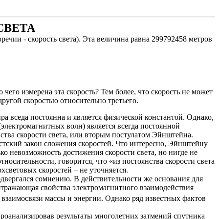
СВЕТА
речии - скорость света). Эта величина равна
299792458 метров
 чего измерена эта скорость? Тем более
,
что скорость не может
другой
скоростью относительно третьего.
ира
вседа
постоянна и является физической константой. Однако,
(электромагнитных волн) является всегда постоянной
ства скорости света, или вторым постулатом Эйнштейна.
стский закон сложения скоростей. Что интересно, Эйнштейну
ко невозможность достижения скорости света, но нигде не
носительности, говорится, что «из постоянства скорости света
хсветовых скоростей – не уточняется.
подвергался сомнению. В действительности же основания для
, отражающая свойства электромагнитного взаимодействия
 взаимосвязи массы и энергии.
Однако ряд известных фактов
Проанализировав результаты многолетних затмений спутника