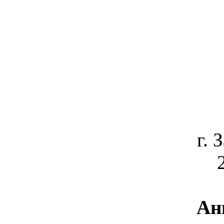
г. 
Ан