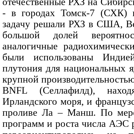
отечественные РХЗ на Сибирс
- в городах Томск-7 (СХК) 
задачу решали РХЗ в США, В
большой долей вероятно
аналогичные радиохимическ
были использованы Инди
плутония для национальных я
крупной производительность
BNFL
(
Селлафилд
), нахо
Ирландского моря, и францу
проливе
Ла
–
Манш
. По мер
программ и роста числа АЭС 