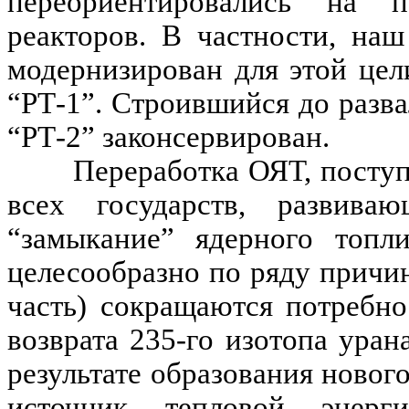
переориентировались на п
реакторов. В частности, на
модернизирован для этой цел
“РТ-1”. Строившийся до разва
“РТ-2” законсервирован.
Переработка ОЯТ,
посту
всех государств, развива
“замыкание” ядерного топл
целесообразно по ряду причин
часть) сокращаются потребно
возврата 235-го изотопа урана
результате образования новог
источник тепловой энерг