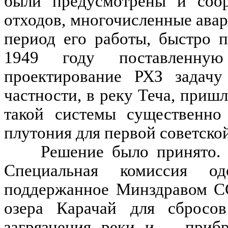
были предусмотрены и соо
отходов, многочисленные ава
период его работы, быстро 
1949 году поставленну
проектирование РХЗ задач
частности, в реку
Теча
, пришл
такой системы существенно
плутония для первой советско
Решение было принято. 
Специальная комиссия од
поддержанное Минздравом СС
озера
Карачай
для сбросов
загрязнения реки и
приб