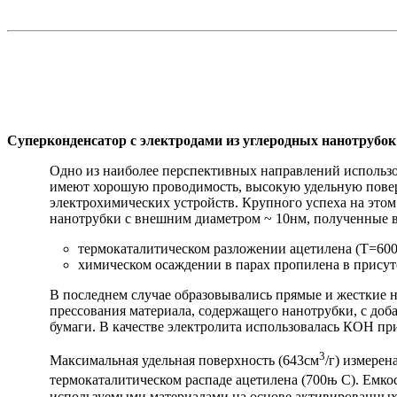
Суперконденсатор
с электродами из
углеродных
нанотрубок
Одно из наиболее перспективных направлений использ
имеют хорошую проводимость, высокую удельную поверх
электрохимических устройств. Крупного успеха на этом
нанотрубки
с внешним диаметром ~ 10нм, полученные в
термокаталитическом
разложении
ацетилена (T=600,
химическом
осаждении
в парах пропилена в прису
В последнем случае образовывались
прямые
и жесткие
прессования материала, содержащего
нанотрубки
, с до
бумаги. В качестве электролита использовалась КОН пр
3
Максимальная удельная поверхность (643см
/г) измерен
термокаталитическом распаде ацетилена (700њ С). Емко
используемыми материалами на основе активированных 