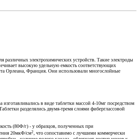
для различных электрохимических устройств. Такие электроды
печивает высокую удельную емкость соответствующих
тета Орлеана, Франция. Они использовали многослойные
ра
изготавливались в виде таблетки массой 4-10мг посредством
Таблетки разделялись двумя-тремя слоями
фиберглассовой
мкость (80Ф/г) - у образцов, полученных при
2
чения 20мкФ/см
, что сопоставимо с лучшими коммерчески
отрубки
- наличие полого канала - облегчает доступ ионов к