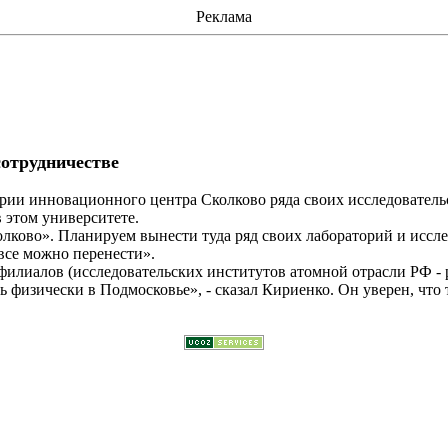
Реклама
сотрудничестве
ории инновационного центра
Сколково
ряда своих исследователь
 этом университете.
олково
». Планируем вынести туда ряд своих лабораторий и иссл
все можно перенести».
филиалов (исследовательских институтов атомной отрасли РФ - 
сь физически в Подмосковье», - сказал Кириенко. Он уверен, что