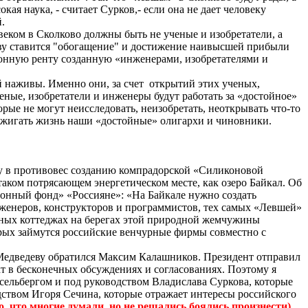
кая наука, - считает Сурков,- если она не дает человеку
.
овеком в
Сколково
должны быть не ученые и изобретатели, а
ову ставится "обогащение" и достижение наивысшей прибыли
ионную ренту созданную «инженерами, изобретателями и
й наживы. Именно они, за счет
открытий этих ученых,
еные, изобретатели и инженеры будут работать за «достойное»
торые не могут
неисследовать
,
неизобретать
,
неоткрывать
что-то
жигать жизнь наши «достойные» олигархи и чиновники.
му в противовес созданию компрадорской «Силиконовой
аком потрясающем энергетическом месте, как озеро Байкал.
Об
ционный фонд» «Россияне»:
«На Байкале нужно создать
женеров, конструкторов и программистов, тех самых «Левшей»
обных коттеджах на берегах этой природной жемчужины
орых займутся российские венчурные фирмы совместно с
Медведеву обратился Максим Калашников. Президент отправил
т в бесконечных обсуждениях и согласованиях. Поэтому я
сельбергом
и под руководством Владислава Суркова, которые
одством Игоря
Сечина
, которые отражает интересы российского
о, что многие думали, но не
решались
боялись произнести)
.