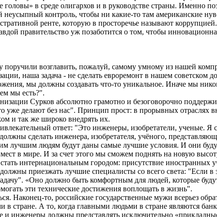
е головы» в среде олигархов и в руководстве страны.
Именно поэ
 неусыпный контроль, чтобы ни какие-то там американские нув
стративной ренте, которую в просторечье называют коррупцией.
дой правительство уж позаботится о том, чтобы инновационная 
 поручили возглавить, пожалуй, самому умному из нашей компра
ации, наша задача - не сделать евроремонт в нашем советском д
жения, мы должны создавать что-то уникальное. Иначе мы никому
чем мы есть?".
изации Сурков абсолютно грамотно и безоговорочно поддержив
что уже делают без нас". Принцип прост: в прорывных отраслях 
ом и так же широко внедрять их.
привлекательный ответ: "Это инженеры, изобретатели, ученые. Я 
 должны сделать инженера, изобретателя, учёного, представляющ
тим лучшим людям будут даны самые лучшие условия. И они будут
мест в мире. И за счет этого мы сможем поднять на новую высот
стать интернациональным городом: присутствие иностранных уч
должны приезжать лучшие специалисты со всего света: "Если в э
задачу". «Оно должно быть комфортным для людей, которые будут 
омогать эти технические достижения воплощать в жизнь".
я. Наконец-то, российские государственные мужи всерьез обрат
 в стране. А то, когда главными людьми в стране являются банки
ые и инженеры должны представлять исключительно «прикладные