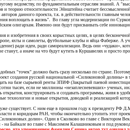
другому ведомству, по фундаментальным отраслям знаний. А "высо
рков и теорию относительности Эйнштейна считает бессмысленной
 авторов данного проекта, т.к. в действительности главным чел
ения воплощать в жизнь".
Во главу угла модернизации по Сурк
сийским олигархам. Именно они будут присваивать себе инновац
ия и изобретения в своих корыстных целях, в целях бесконечно
вропе, яхты и самолеты, футбольные клубы и яйца Фаберже. А уч
ждение) ради идеи, ради самореализации. Ведь они «чудаки», ко
 станут, а иначе на что будут кутить в
Куршавелях
и просто про
одобных "точек" должно быть сразу несколько по стране. Поэто
оект создания русской национальной «Силиконовой долины» в т
создать на базе сырьевой ренты ЗПИФ (Закрытый паевой инвести
сотни тысяч, если не миллионы «
незаплесневевших
» ученых, ин
ть открытия, конструировать и создавать программы, живя в уд
ные технологии и новые открытия, доводкой и реализацией кот
же существует. С ним еще в прошлом году к президенту РФ Д.
асти и коридорам РАН, чтобы окончательно утопить этот проек
«Силиконовых долин». Один в
Сколково
во главе с Виктором
Век
й - на Байкале во главе с Максимом Калашниковым и под руков
ересно, что упоминанием фамилии
Сечина
автор тут озвучил т