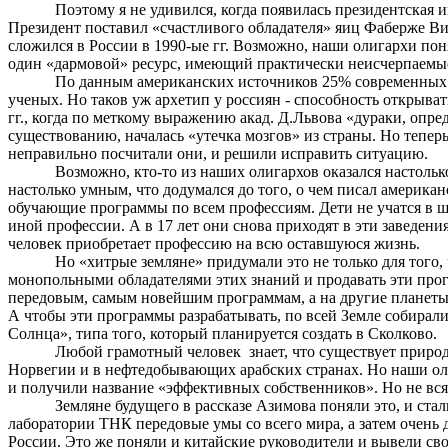
Поэтому я не удивился, когда появилась президентска
Президент поставил «счастливого обладателя» яиц Фаберже В
сложился в России в 1990-ые гг. Возможно, наши олигархи поня
один «
дармовой
» ресурс, имеющий практически неисчерпаемые
По данным американских источников 25% современных 
ученых. Но таков уж архетип у россиян - способность открыва
гг., когда по меткому выражению акад. Д.Львова «дураки, опр
существованию, началась «утечка мозгов» из страны.
Но теперь
неправильно посчитали они, и решили исправить ситуацию.
Возможно, кто-то из наших олигархов оказался настоль
настолько умным, что додумался до того, о чем писал американ
обучающие программы по всем профессиям. Дети не учатся в шк
иной профессии. А в 17 лет они снова приходят в эти заведен
человек приобретает профессию на всю оставшуюся жизнь.
Но «хитрые земляне» придумали это не только для того
монопольными обладателями этих знаний и продавать эти прог
передовым, самым новейшим программам, а на другие планет
А чтобы эти программы разрабатывать, по всей Земле собир
Солнца», типа того, который планируется создать в
Сколково
.
Любой грамотный человек
знает, что существует приро
Норвегии и в нефтедобывающих арабских странах. Но наши ол
и получили название «эффективных собственников». Но не всяк
Земляне будущего в рассказе Азимова поняли это, и ста
лаборатории ТНК передовые умы со всего мира, а затем очень
России. Это же поняли и китайские руководители и вывели св