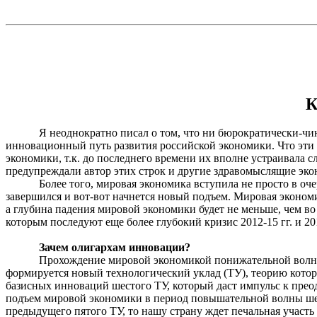
К
Я неоднократно писал о том, что ни бюрократически-чи
инновационный путь развития российской экономики. Что эти
экономики, т.к. до последнего времени их вполне устраивала
предупреждали автор этих строк и другие здравомыслящие эк
Более того, мировая экономика вступила не просто в 
завершился и вот-вот начнется новый подъем. Мировая эконом
а глубина падения мировой экономики будет не меньше, чем во
которым последуют еще более глубокий кризис 2012-15 гг. и 201
Зачем олигархам инновации?
Прохождение мировой экономикой понижательной волны 
формируется новый технологический уклад (ТУ), теорию котор
базисных инноваций шестого ТУ, который даст импульс к пре
подъем мировой экономики в период повышательной волны шес
предыдущего пятого ТУ, то нашу страну ждет печальная участь