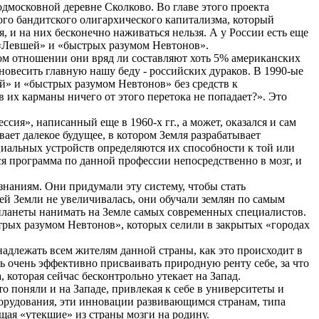
подмосковной деревне
Сколково
. Во главе этого проекта
того бандитского олигархического капитализма, который
, и на них бесконечно наживаться нельзя. А у России есть еще
 «Левшей» и «быстрых разумом Невтонов».
м отношении они вряд ли составляют хоть 5% американских
авновесить главную нашу беду - российских
дураков
.
В 1990-ые
й» и «быстрых разумом Невтонов» без средств к
в их карманы ничего от этого
перетока
не попадает?». Это
сия», написанный еще в 1960-х гг., а может, оказался и сам
вает далекое будущее, в котором Земля разрабатывает
циальных устройств определяются их способности к той или
ся программа по данной профессии непосредственно в мозг, и
знаниям. Они придумали эту систему, чтобы стать
ей Земли не увеличивалась, они обучали землян по самым
планеты нанимать на Земле самых современных специалистов.
рых разумом Невтонов», которых селили в закрытых «городах
инадлежать всем жителям данной страны, как это происходит в
 очень эффективно присваивать природную ренту себе, за что
 которая сейчас бесконтрольно утекает на Запад.
о поняли и на Западе, привлекая к себе в университеты и
борудования, эти инновации развивающимся странам, типа
ащая «утекшие» из страны мозги на родину.