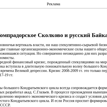
Реклама
омпрадорское
Сколково
и русский Байк
новничья вертикаль власти, ни наш спекулятивно-сырьевой бизне
 две главные
организационно-экономические силы
нашего общест
 сложившаяся ситуация. Но совершенно неожиданно для них разра
ономисты.
очередной финансовый кризис, порожденный спекуляциями на ми
ика вступила в длительную понижательную волну большого Кондр
 времена Великой депрессии. Кризис 2008-2009 гг. это только п
7-19 гг.
большого Кондратьевского цикла всегда сопровождается форми
ых разработал акад. С.Глазьев. В процессе прохождения нынеш
одолению мирового экономического кризиса и создаст условия д
того Кондратьевского цикла. И если Россия проспит формирова
 СССР.