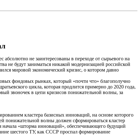
ал
с абсолютно не заинтересованы в переходе от сырьевого на
ва не будут заниматься никакой модернизацией российской
зился мировой экономический кризис, о котором давно
ровых фондовых рынках, который «почти что» благополучно
атьевского цикла, которая продлится примерно до 2020 года,
ервый звоночек в цепи кризисов понижательной волны, за
рованием кластера базисных инноваций, на основе которого
ней понижательной волны должен сформироваться кластер
ля начала «шторма инноваций», обеспечивающего будущий
ние шестого ТУ, как С
ССР пр
оспал формирование