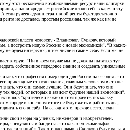
тому этот бесконечно возобновляемый ресурс наши олигархи
ориши, а наши «родные» российские клали себе в карман эту
А если ручеек административной ренты будет достаточно
рента не досталась простым россиянам, так же как им не
дорской власти человеку - Владиславу Суркову, который
оме, а построить новую Россию с новой экономикой". "В каких-
 не будем интересны, в том числе и самим себе. Если мы не
ает вторую: "Ни в коем случае мы не должны пытаться тут
внедрять собственное передовое знание и создавать уникальные
считаю, что профессия номер один для России на сегодня - это
его прикладные отрасли знания, главным человеком в стране.
 знать, что они самые лучшие. Они будут знать, что они
у тех людей, от которых и зависит будущее нашей экономики".
астников "критически важно в этом проекте, поскольку
том городе в конечном итоге не будут жить и работать два,
двигать его вперёд. На сегодня это, прежде всего, люди
или свои взоры на ученых, инженеров и изобретателей,
ры, спекулянты и бандиты - это как-то «
некомильфо
».
 отрасли знаний». Так что «левшам» в
Сколково
будут рады, а