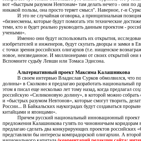
вот «быстрым разумом
Невтонам
» там делать нечего - они по 
никакой пользы, она просто теряет смысл". Наверное, г-н Су
И это не случайная оговорка, а принципиальная позиция
«бизнесмены, которые будут помогать эти технические достиж
теми, кто и будет реально руководить данным проектом - рос
учеными».
Именно они будут использовать их открытия, исследован
изобретателей и инженеров, будут скупать дворцы и замки в Е
с точки зрения российских олигархов (т.е. нищенское вознагра
новое, неизведанное. И миллионерами от своих открытий они не
Вспомните судьбу Левши или Томаса Эдисона.
Альтернативный проект Максима Калашникова
В своем интервью Владислав Сурков обмолвился, что п
долины» в
Сколково
я предлагаю разработать национальный пр
этом я писал еще несколько лет тому назад, когда предлагал 
российскую «Силиконовую долину», в которой можно собрать 
и «быстрых разумом Невтонов», которые смогут творить, дела
России...
В Байкальских
наукоградах
будут создаваться прорыв
китайцами и японцами».
Причем русский национальный инновационный проект у
предложения Калашникова гулять по чиновничьим коридорам вл
предлагаю сделать два конкурирующих проектов российских 
представляли бы интересы компрадорской олигархии. А второ
национального капитала
(комментарий редакции сайта: инт