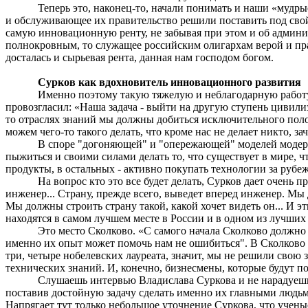
Теперь это, наконец-то, начали понимать и наши «мудры
и обслуживающее их правительство решили поставить под свой
самую инновационную ренту, не забывая при этом и об админи
полнокровным, то служащее российским олигархам верой и прав
досталась и сырьевая рента, данная нам господом богом.
Сурков как вдохновитель инновационного развития
Именно поэтому такую тяжелую и неблагодарную работу
провозгласил: «Наша задача - выйти на другую ступень цивилиз
то отраслях знаний мы должны добиться исключительного поло
можем чего-то такого делать, что кроме нас не делает никто, за
В споре "догоняющей" и "опережающей" моделей модерн
пыжиться
и своими силами делать то, что существует в мире, 
продукты, в остальных - активно покупать технологии за рубеж
На вопрос кто это все будет делать, Сурков дает очень 
инженер... Страну, прежде всего, выведет вперед инженер. Мы
Мы должны строить страну такой, какой хочет видеть он... И э
находятся в самом лучшем месте в России и в одном из лучших 
Это место
Сколково
. «С самого начала
Сколково
должно 
именно их опыт может помочь нам не ошибиться". В
Сколково
три, четыре нобелевских лауреата, значит, мы не решили свою 
технических знаний. И, конечно, бизнесмены, которые будут п
Слушаешь интервью Владислава Суркова и не нарадуешьс
поставив достойную задачу сделать именно их главными людьми
Напрягает тут только небольшое уточнение Суркова, что учен