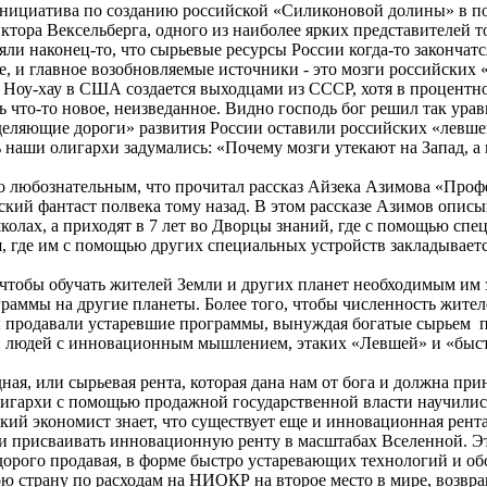
я инициатива по созданию российской «Силиконовой долины» в 
иктора
Вексельберга
, одного из наиболее ярких представителей 
ли наконец-то, что сырьевые ресурсы России когда-то закончатся
, и главное возобновляемые источники - это мозги российских
Ноу-хау в США создается выходцами из СССР, хотя в процентно
ть что-то новое, неизведанное. Видно господь бог решил так ур
еделяющие дороги» развития России оставили российских «левше
 наши олигархи задумались: «Почему мозги утекают на Запад, а 
ко любознательным, что прочитал рассказ
Айзека
Азимова «Профес
ский фантаст полвека тому назад. В этом рассказе Азимов описы
олах, а приходят в 7 лет во Дворцы знаний, где с помощью спе
ия, где им с помощью других специальных устройств закладывает
, чтобы обучать жителей Земли и других планет необходимым им 
раммы на другие планеты. Более того, чтобы численность жител
ы продавали устаревшие программы,
вынуждая
богатые сырьем
али людей с инновационным мышлением,
этаких
«Левшей» и «быст
дная, или сырьевая рента, которая дана нам от бога и должна пр
игархи с помощью продажной государственной власти научились
ий экономист знает, что существует еще и инновационная рента,
ли присваивать инновационную ренту в масштабах Вселенной. Эт
 дорого продавая, в форме быстро устаревающих технологий и о
ою страну
по расходам на НИОКР на второе место в мире
, возвр