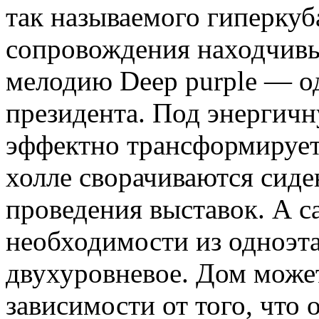
так называемого гиперкуба
сопровождения находчивы
мелодию
Deep
purple
— од
президента. Под энергич
эффектно трансформируе
холле
сворачиваются сиден
проведения выставок. А 
необходимости из
одноэт
двухуровневое. Дом може
зависимости
от того, что
о