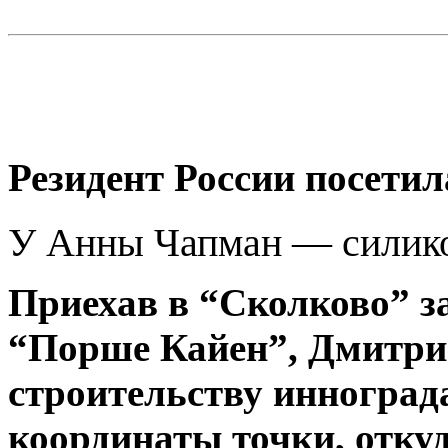
Резидент России посети
У Анны
Чапман
—
силик
Приехав в “
Сколково
” 
“
Порше
Кайен
”, Дмитри
стр
оительству
инноград
координаты точки, отку