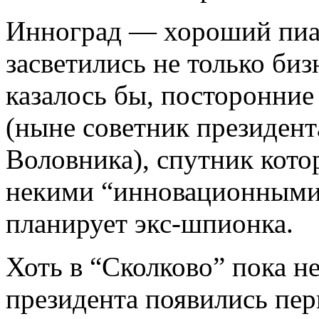
Инноград
—
хороший
пи
засветились не только би
казалось бы, посторонни
(ныне советник президен
Воловника
), спутник кот
некими “инновационными 
планирует
экс-шпионка
.
Хоть в “
Сколково
” пока н
президента появились пер