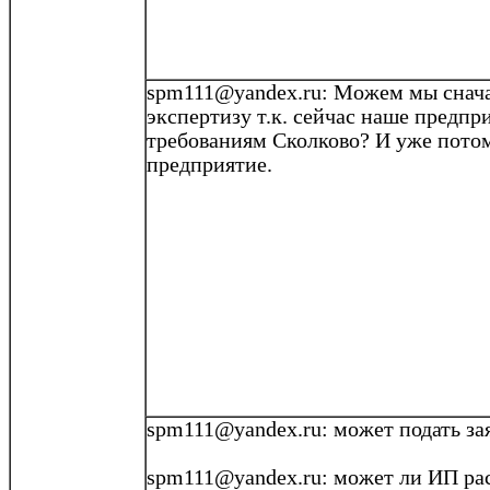
spm111@yandex.ru: Можем мы снача
экспертизу т.к. сейчас наше предпр
требованиям
Сколково
? И уже потом
предприятие.
spm111@yandex.ru
: может подать за
spm111@yandex.ru
: может ли ИП
ра