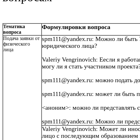
Тематика
Формулировки вопроса
вопроса
Подача заявки от
spm111@yandex.ru: Можно ли быть
физического
юридического лица?
лица
Valeriy
Vengrinovich
:
Еесли
я работа
могу ли я стать участником проекта
spm111@yandex.ru: можно подать д
spm111@yandex.ru: может ли быть п
<аноним>: можно ли представлять с
spm111@yandex.ru
: Можно ли предс
Valeriy
Vengrinovich
: Может ли
ино
лицо с последующим образованием 