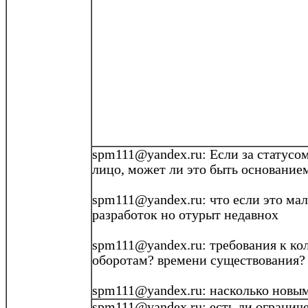
spm111@yandex.ru: Если за статус
лицо, может ли это быть основанием
spm111@yandex.ru
: что если это ма
разработок но
отурыт
недавнох
spm111@yandex.ru: требования к ко
оборотам? времени существования?
spm111@yandex.ru
: насколько новы
spm111@yandex.ru
: есть ли ограни