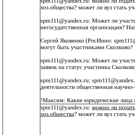
spm111@yandex.ru
: можно ли подат
хоз
.о
бщества
? может ли вуз стать у
spm111@yandex.ru
: Может ли участ
негосудатственная
организация? На
Сергей
Яковенко
(
РосИнно
: spm111
могут быть участниками
Сколково
?
spm111@yandex.ru
: Может ли участ
заявок на статус участника
Сколков
spm111@yandex.ru
:
spm111@yandex.
деятельности общественная научно
!Максим: Какие юридические лица 
spm111@yandex.ru
:
можно ли подать
хоз
.о
бщества
? может ли вуз стать у