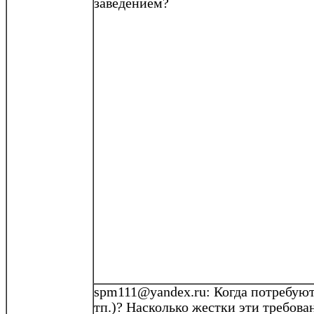
заведением?
spm111@yandex.ru
: Когда потребую
тп
.)? Насколько жестки эти требов