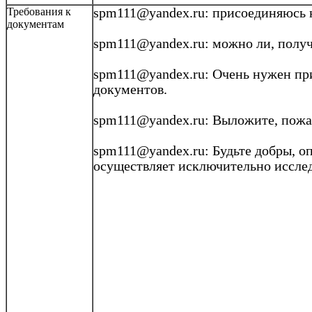
Требования к
spm111@yandex.ru: присоединяюсь к
документам
spm111@yandex.ru: можно ли, получ
spm111@yandex.ru
:
Очень нужен
при
документов.
spm111@yandex.ru: Выложите, пожал
spm111@yandex.ru
: Будьте добры, 
осуществляет исключительно исслед