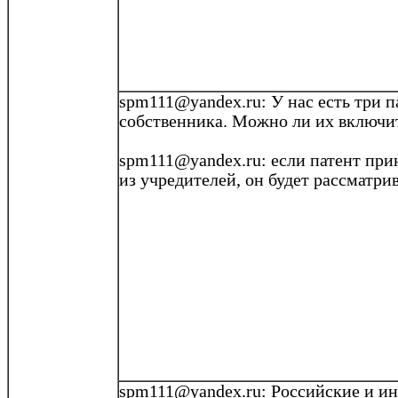
spm111@yandex.ru
: У нас есть три
п
собственника. Можно ли их включит
spm111@yandex.ru
: если патент пр
из учредителей, он будет рассматри
spm111@yandex.ru
: Российские и и