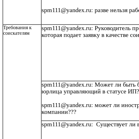
spm111@yandex.ru
: разве нельзя ра
Требования к
spm111@yandex.ru
: Руководитель п
соискателям
которая подает заявку в качестве со
spm111@yandex.ru
: Может ли быть
юрлица
управляющий в статусе ИП
spm111@yandex.ru: может ли иностр
компании???
spm111@yandex.ru: Существует ли