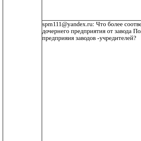
spm111@yandex.ru: Что более соот
дочернего предприятия от завода По
предприяия
заводов
-у
чредителей?