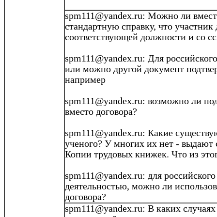
spm111@yandex.ru: Можно ли вмест
стандартную справку
, что участник
соответствующей должности и со сс
spm111@yandex.ru
: Для российског
или можно другой документ подтв
например
spm111@yandex.ru
: возможно ли по
вместо договора?
spm111@yandex.ru
: Какие существу
ученого? У многих их нет - выдают 
Копии трудовых книжек. Что из это
spm111@yandex.ru
: для российског
деятельностью, можно ли использов
договора?
spm111@yandex.ru
: В каких случая