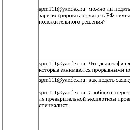
spm111@yandex.ru: можно ли подать 
зарегистрировть
юрлицо
в РФ немед
положительного решения?
spm111@yandex.ru
: Что делать физ
.
которые занимаются прорывными
и
spm111@yandex.ru
: как подать заяв
spm111@yandex.ru
: Сообщите переч
ля
преварительной
экспертизы проек
специалист.