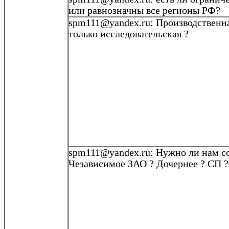
или равнозначны все регионы РФ?
spm111@yandex.ru
: Производственн
только исследовательская
?
spm111@yandex.ru: Нужно ли нам
с
Чезависимое
ЗАО
?
Дочернее
?
СП
?