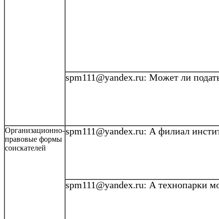
spm111@yandex.ru: Может ли подат
Организационно-
spm111@yandex.ru
: А филиал инсти
правовые формы
соискателей
spm111@yandex.ru: А
технопарки
мо