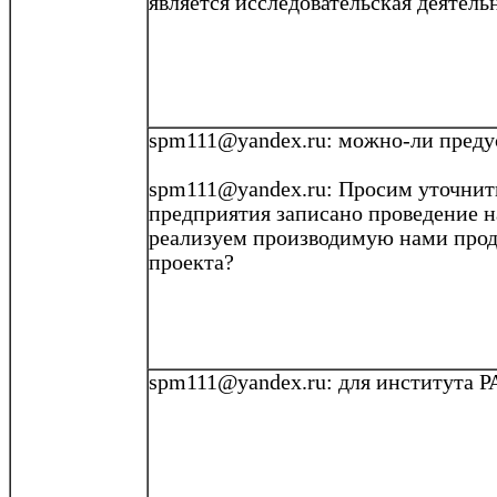
является исследовательская деятельн
spm111@yandex.ru:
можно-ли
преду
spm111@yandex.ru
: Просим уточнит
предприятия записано проведение 
реализуем производимую нами про
проекта?
spm111@yandex.ru
: для института