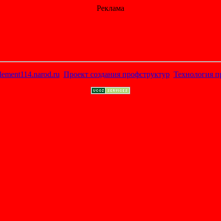
Реклама
lement114.narod.ru
Проект создания профструктур
Технология п