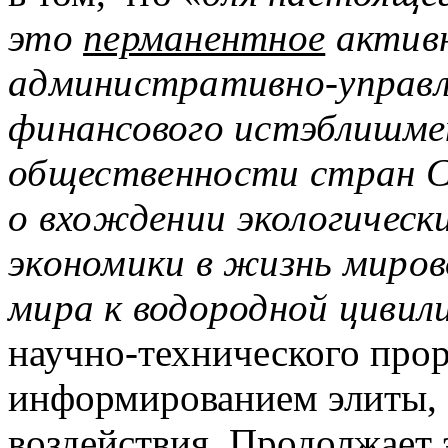
это
перманентное
актив
административно-управл
финансового ис­
тэблишме
общественности стран С
о вхо­
ждении экологическ
экономики в жизнь миров
мира к водородной цивил
научно-технического про
информированием элиты, 
воздействия. Продолжает 