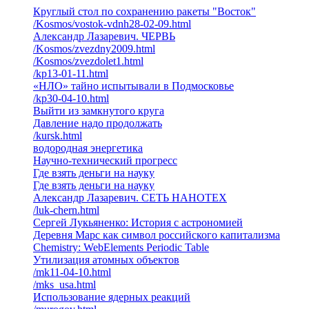
Круглый стол по сохранению ракеты "Восток"
/Kosmos/vostok-vdnh28-02-09.html
Александр Лазаревич. ЧЕРВЬ
/Kosmos/zvezdny2009.html
/Kosmos/zvezdolet1.html
/kp13-01-11.html
«НЛО» тайно испытывали в Подмосковье
/kp30-04-10.html
Выйти из замкнутого круга
Давление надо продолжать
/kursk.html
водородная энергетика
Научно-технический прогресс
Где взять деньги на науку
Где взять деньги на науку
Александр Лазаревич. СЕТЬ НАНОТЕХ
/luk-chern.html
Сергей Лукьяненко: История с астрономией
Деревня Марс как символ российского капитализма
Chemistry: WebElements Periodic Table
Утилизация атомных объектов
/mk11-04-10.html
/mks_usa.html
Использование ядерных реакций