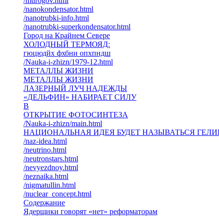
/murogov.html
/nanokondensator.html
/nanotrubki-info.html
/nanotrubki-superkondensator.html
Город на Крайнем Севере
ХОЛОДНЫЙ ТЕРМОЯД:
гюцюдйх фхбни опхпндш
/Nauka-i-zhizn/1979-12.html
МЕТАЛЛЫ ЖИЗНИ
МЕТАЛЛЫ ЖИЗНИ
ЛАЗЕРНЫЙ ЛУЧ НАДЕЖДЫ
«ДЕЛЬФИН» НАБИРАЕТ СИЛУ
В
ОТКРЫТИЕ ФОТОСИНТЕЗА
/Nauka-i-zhizn/main.html
НАЦИОНАЛЬНАЯ ИДЕЯ БУДЕТ НАЗЫВАТЬСЯ ГЕЛИ
/naz-idea.html
/neutrino.html
/neutronstars.html
/nevyezdnoy.html
/neznaika.html
/nigmatullin.html
/nuclear_concept.html
Содержание
Ядерщики говорят «нет» реформаторам